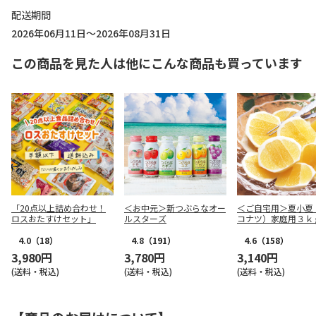
配送期間
2026年06月11日～2026年08月31日
この商品を見た人は他にこんな商品も買っています
「20点以上詰め合わせ！
＜お中元＞新つぶらなオー
＜ご自宅用＞夏小夏
ロスおたすけセット」
ルスターズ
コナツ）家庭用３ｋ
4.0
（18）
4.8
（191）
4.6
（158）
3,980円
3,780円
3,140円
(送料・税込)
(送料・税込)
(送料・税込)