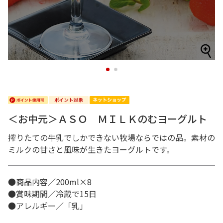
1
2
＜お中元＞ＡＳＯ ＭＩＬＫのむヨーグルト
搾りたての牛乳でしかできない牧場ならではの品。素材の
ミルクの甘さと風味が生きたヨーグルトです。
●商品内容／200ml×8
●賞味期間／冷蔵で15日
●アレルギー／「乳」