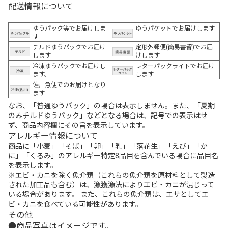
配送情報について
ゆうパック等でお届けしま
ゆうパケットでお届けします
す
チルドゆうパックでお届け
定形外郵便(簡易書留)でお届
します
けします
冷凍ゆうパックでお届けし
レターパックライトでお届け
ます。
します
佐川急便でのお届けとなり
ます
なお、「普通ゆうパック」の場合は表示しません。また、「夏期
のみチルドゆうパック」などとなる場合は、記号での表示はせ
ず、商品内容欄にその旨を表示しています。
アレルギー情報について
商品に「小麦」「そば」「卵」「乳」「落花生」「えび」「か
に」「くるみ」のアレルギー特定8品目を含んでいる場合に品目名
を表示します。
※エビ・カニを除く魚介類（これらの魚介類を原材料として製造
された加工品も含む）は、漁獲漁法によりエビ・カニが混じって
いる場合があります。 また、これらの魚介類は、エサとしてエ
ビ・カニを食べている可能性があります。
その他
商品写真はイメージです。