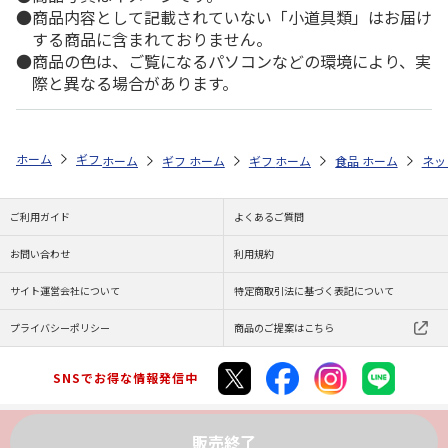
商品内容として記載されていない「小道具類」はお届け
する商品に含まれておりません。
商品の色は、ご覧になるパソコンなどの環境により、実
際と異なる場合があります。
ホーム
ギフトストア
お中元・夏ギフト特集 2026
おすすめ ご当地
ホーム
ギフトストア
ホーム
ギフトストア
お中元・夏ギフト特集 2026
ホーム
食品・グルメストア
お中元・夏ギフト特集
ホーム
ネッ
お
ご利用ガイド
よくあるご質問
お問い合わせ
利用規約
サイト運営会社について
特定商取引法に基づく表記について
プライバシーポリシー
商品のご提案はこちら
SNSでお得な情報発信中
販売終了