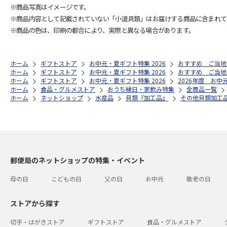
※商品写真はイメージです。
※商品内容として記載されていない「小道具類」はお届けする商品に含まれて
※商品の色は、印刷の都合により、実際と異なる場合があります。
ホーム
ギフトストア
お中元・夏ギフト特集 2026
おすすめ ご当地
ホーム
ギフトストア
お中元・夏ギフト特集 2026
おすすめ ご当地
ホーム
ギフトストア
お中元・夏ギフト特集 2026
2026年度 お中
ホーム
食品・グルメストア
おうち縁日・家飲み特集
全商品一覧
ホーム
ネットショップ
水産品
貝類『加工品』
その他貝類加工
郵便局のネットショップの特集・イベント
母の日
こどもの日
父の日
お中元
敬老の日
ストアから探す
切手・はがきストア
ギフトストア
食品・グルメストア