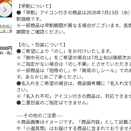
【早割について】
●『早割』アイコン付きの商品は2026年7月15日（
割価格です。
※一部商品は早割期間が異なる場合がございます。各
お中元＞宍道湖の
牡蠣の潮煮 ３個セ
北海道産ソフトほた
牡蠣の潮煮 
期間をご確認ください。
じみ・味噌付き
ット（家庭用）
て貝柱 1袋
セット（化粧
食詰合せ（西日本
り）
）
【のし・包装について】
,000円
3,990円
1,000円
3,850円
●ご希望により「のし」をお付けいたします。
送料・税込)
(送料・税込)
(送料別・税込)
(送料・税込)
※「御中元のし」をご希望の場合は7月上旬以降順次
※ご指定がない場合は「のし不要」とさせていただき
※一部商品は「短冊のし」や「簡易のしシール」での
す。あらかじめご了承ください。
●名入れをご希望の場合は、商品備考欄に「名入れ文
さい。
※「名入れ不可」アイコン付きの商品は、対応できま
●二重包装のご指定はできません。
----その他のご注意----
※商品画像はイメージです。「商品内容」として記載
や「小道具類」はお届けする商品に含まれておりませ