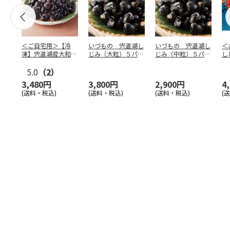
＜ご自宅用＞【冷
いづもの 宍道湖し
いづもの 宍道湖し
＜
凍】宍道湖産大和し
じみ（大粒）５パッ
じみ（中粒）５パッ
し
じみ
ク
ク
個
5.0
（2）
版
3,480円
3,800円
2,900円
4
(送料・税込)
(送料・税込)
(送料・税込)
(