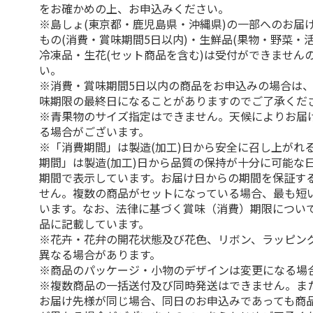
をお確かめの上、お申込みください。
※島しょ(東京都・鹿児島県・沖縄県)の一部へのお届
もの(消費・賞味期間5日以内)・生鮮品(果物・野菜・
冷凍品・生花(セット商品を含む)は受付ができません
い。
※消費・賞味期間5日以内の商品をお申込みの場合は
味期限の最終日になることがありますのでご了承くだ
※青果物のサイズ指定はできません。天候によりお届
る場合がございます。
※「消費期間」は製造(加工)日から安全に召し上がれ
期間」は製造(加工)日から品質の保持が十分に可能な
期間で表示しています。お届け日からの期間を保証す
せん。複数の商品がセットになっている場合、最も短
います。なお、法律に基づく賞味（消費）期限につい
品に記載しています。
※花卉・花弁の開花状態及び花色、リボン、ラッピング
異なる場合があります。
※商品のパッケージ・小物のデザインは変更になる場
※複数商品の一括送付及び同時発送はできません。ま
お届け先様が同じ場合、同日のお申込みであっても商