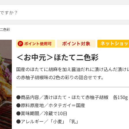
二色彩
＜お中元＞ほたて二色彩
国産のほたてに胡麻を加え醤油だれに漬け込んだ漬け
の赤柚子胡椒味の2色の彩りの詰合せです。
●商品内容／漬けほたて・ほたて赤柚子胡椒 各150g
●原料原産地／ホタテガイ＝国産
●賞味期間／冷蔵で10日
●アレルギー／「小麦」「乳」