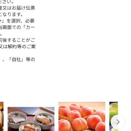
ださい。
書又はお届け伝票
となります。
+」を選択、必要
当画面での「カー
。
前後することがご
又は解約等のご案
」、「自社」等の