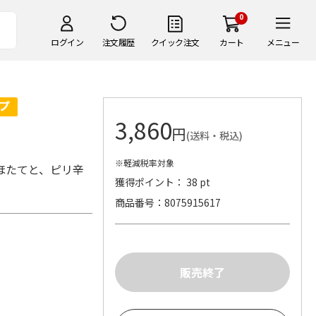
0
ログイン
注文履歴
クイック注文
カート
メニュー
3,860
円
(送料・税込)
※軽減税率対象
ほたてと、ピリ辛
獲得ポイント： 38 pt
商品番号
8075915617