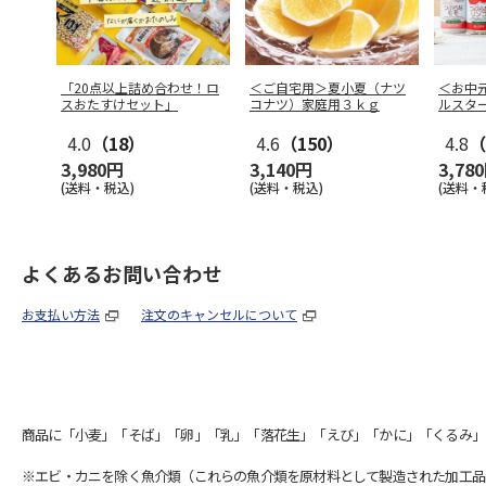
「20点以上詰め合わせ！ロ
＜ご自宅用＞夏小夏（ナツ
＜お中
スおたすけセット」
コナツ）家庭用３ｋｇ
ルスタ
4.0
（18）
4.6
（150）
4.8
（
3,980円
3,140円
3,78
(送料・税込)
(送料・税込)
(送料・
よくあるお問い合わせ
お支払い方法
注文のキャンセルについて
商品に「小麦」「そば」「卵」「乳」「落花生」「えび」「かに」「くるみ」
※エビ・カニを除く魚介類（これらの魚介類を原材料として製造された加工品