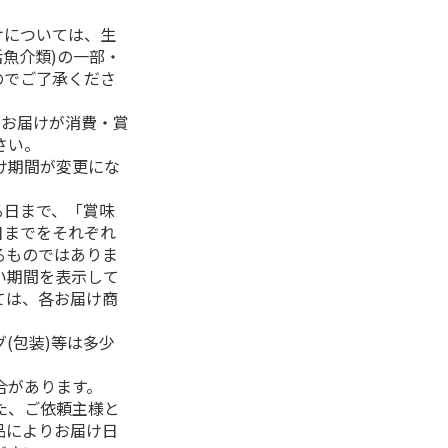
けについては、生
活魚介類)の一部・
のでご了承くださ
、お届けが消費・賞
さい。
け期間が変更にな
る日まで、「賞味
日までをそれぞれ
るものではありま
い期間を表示して
ては、各お届け商
(包装)等は多少
合があります。
た、ご依頼主様と
品によりお届け日