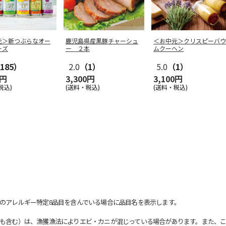
元＞新つぶらなオー
鹿児島県産黒豚チャーシュ
＜お中元＞クリスピーバウ
ーズ
ー ２本
ムクーヘン
185）
2.0
（1）
5.0
（1）
0円
3,300円
3,100円
税込)
(送料・税込)
(送料・税込)
のアレルギー特定8品目を含んでいる場合に品目名を表示します。
も含む）は、漁獲漁法によりエビ・カニが混じっている場合があります。また、こ