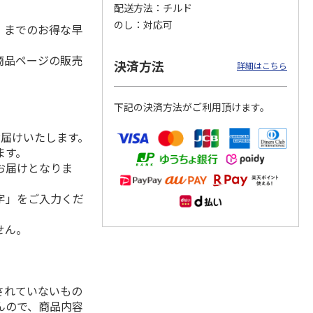
配送方法
チルド
のし
対応可
水）までのお得な早
商品ページの販売
ギフト
国産水産物応援
北海道産 おつまみ
あわびの磯煮
決済方法
詳細はこちら
箱入
The 貝汁セット
つぶ貝 1袋
下記の決済方法がご利用頂けます。
2,800円
1,000円
7,200円
(送料・税込)
(送料別・税込)
(送料・税込)
お届けいたします。
ます。
お届けとなりま
字」をご入力くだ
せん。
されていないもの
んので、商品内容