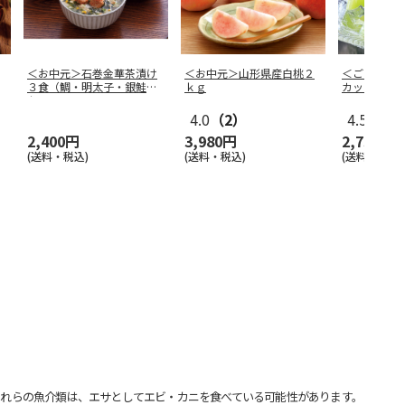
＜お中元＞石巻金華茶漬け
＜お中元＞山形県産白桃２
＜ご自宅用
３食（鯛・明太子・銀鮭）
ｋｇ
カットひと
セット
4.0
（2）
4.5
（2）
2,400円
3,980円
2,730円
(送料・税込)
(送料・税込)
(送料・税込)
れらの魚介類は、エサとしてエビ・カニを食べている可能性があります。