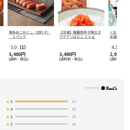
博多あごおとし（切れ子）
【冷凍】無着色辛子明太子
＜お中元＞
２パック
ワケアリばらこ １ｋｇ
水珈琲ゼリ
5.0
（1）
4.3
（3）
3,480円
3,480円
2,980円
(送料・税込)
(送料別・税込)
(送料・税込)
★
5
(1)
★
4
(0)
★
3
(0)
★
2
(0)