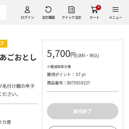
0
ログイン
注文履歴
クイック注文
カート
メニュー
5,700
円
あごおとし
(送料・税込)
※軽減税率対象
獲得ポイント： 57 pt
商品番号
8075910227
が名付け親の辛子
ください。
リカ産