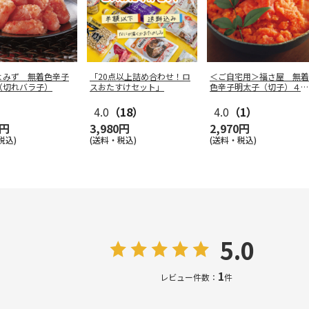
よみず 無着色辛子
「20点以上詰め合わせ！ロ
＜ご自宅用＞福さ屋 無着
（切れバラ子）
スおたすけセット」
色辛子明太子（切子）４５
０ｇ
4.0
（18）
4.0
（1）
0円
3,980円
2,970円
税込)
(送料・税込)
(送料・税込)
5.0
1
レビュー件数：
件