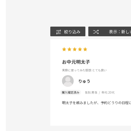
絞り込み
表示：新し
お中元明太子
実際に使ってみた感想
:とても良い
りゅう
購入確認済み
性別:
男性
年代:
20代
明太子を頼みましたが、予約どうりの日程