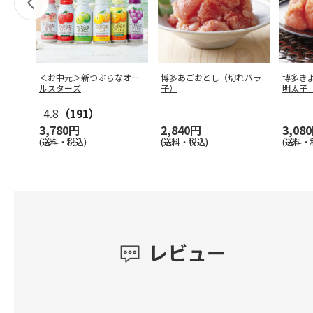
＜お中元＞新つぶらなオー
博多あごおとし（切れバラ
博多き
ルスターズ
子）
明太子
4.8
（191）
3,780円
2,840円
3,08
(送料・税込)
(送料・税込)
(送料・
レビュー