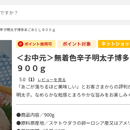
辛子明太子博多あごおとし９００ｇ
＜お中元＞無着色辛子明太子博多
９００ｇ
5.0
（1）
レビューを見る
「あごが落ちるほど美味しい」とお客さまからの評判
明太子。なめらかな粒感とまろやかな旨みをお楽しみ
●商品内容／900g
●原料原産地／スケトウダラの卵＝ロシア産又はアメ