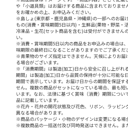
や「小道具類」はお届けする商品に含まれておりませ
をお確かめの上、お申込みください。
※島しょ(東京都・鹿児島県・沖縄県)の一部へのお届
もの(消費・賞味期間5日以内)・生鮮品(果物・野菜・
冷凍品・生花(セット商品を含む)は受付ができません
い。
※消費・賞味期間5日以内の商品をお申込みの場合は
味期限の最終日になることがありますのでご了承くだ
※青果物のサイズ指定はできません。天候によりお届
る場合がございます。
※「消費期間」は製造(加工)日から安全に召し上がれ
期間」は製造(加工)日から品質の保持が十分に可能な
期間で表示しています。お届け日からの期間を保証す
せん。複数の商品がセットになっている場合、最も短
います。なお、法律に基づく賞味（消費）期限につい
品に記載しています。
※花卉・花弁の開花状態及び花色、リボン、ラッピング
異なる場合があります。
※商品のパッケージ・小物のデザインは変更になる場
※複数商品の一括送付及び同時発送はできません。ま