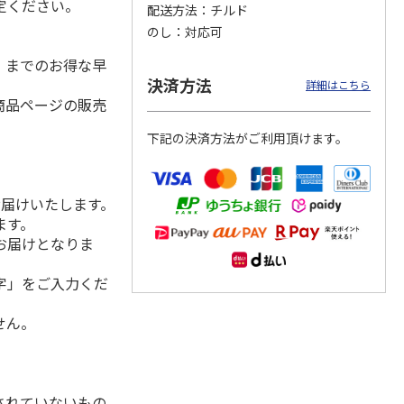
定ください。
配送方法
チルド
のし
対応可
水）までのお得な早
まや無
＜お中元＞博多ふく
【冷凍】北海道産い
福さ屋 辛子明太子
決済方法
詳細はこちら
子Ａ
いち 辛子明太子
くら醤油漬け 100ｇ
（切れバラ子）・た
商品ページの販売
上切れ
（鮭工房・サーモ
らこ（切れ子）
5.0
（1）
ン
…
4.0
（1）
下記の決済方法がご利用頂けます。
2,980円
2,150円
2,590円
(送料・税込)
(送料別・税込)
(送料・税込)
お届けいたします。
ます。
お届けとなりま
字」をご入力くだ
せん。
されていないもの