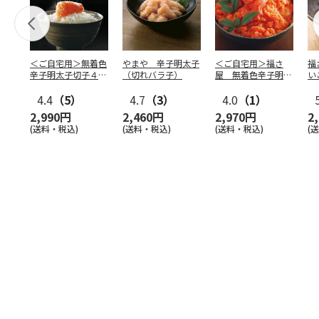
＜ご自宅用＞無着色
やまや 辛子明太子
＜ご自宅用＞福さ
福
辛子明太子切子４６
（切れバラ子）
屋 無着色辛子明太
い
０ｇ
子（切子）４５０ｇ
4.4
（5）
4.7
（3）
4.0
（1）
2,990円
2,460円
2,970円
2
(送料・税込)
(送料・税込)
(送料・税込)
(