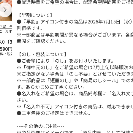
●配達時間をご希望の場合は、配達希望時間帯をご指
【早割について】
●『早割』アイコン付きの商品は2026年7月15日（
さ屋 辛子めんた
＜お中元＞辛子明太
＜お中元＞保存に便
＜お中元＞や
割価格です。
こ（切れバラ子）
子
利 小分け切り落と
着色辛子明太
※一部商品は早割期間が異なる場合がございます。各
し辛子明太子
期間をご確認ください。
5.0
（3）
5.0
（2）
,590円
2,480円
2,950円
3,240円
【のし・包装について】
送料・税込)
(送料・税込)
(送料・税込)
(送料・税込)
●ご希望により「のし」をお付けいたします。
※「御中元のし」をご希望の場合は7月上旬以降順次
※ご指定がない場合は「のし不要」とさせていただき
※一部商品は「短冊のし」や「簡易のしシール」での
す。あらかじめご了承ください。
●名入れをご希望の場合は、商品備考欄に「名入れ文
さい。
※「名入れ不可」アイコン付きの商品は、対応できま
●二重包装のご指定はできません。
----その他のご注意----
※商品画像はイメージです。「商品内容」として記載