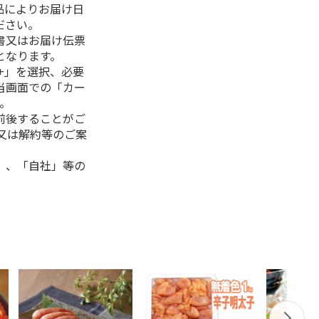
品によりお届け日
ださい。
書又はお届け伝票
となります。
+」を選択、必要
当画面での「カー
。
前後することがご
又は解約等のご案
」、「自社」等の