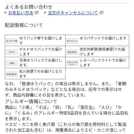
よくあるお問い合わせ
お支払い方法
注文のキャンセルについて
配送情報について
ゆうパック等でお届けしま
ゆうパケットでお届けします
す
チルドゆうパックでお届け
定形外郵便(簡易書留)でお届
します
けします
冷凍ゆうパックでお届けし
レターパックライトでお届け
ます。
します
佐川急便でのお届けとなり
ます
なお、「普通ゆうパック」の場合は表示しません。また、「夏期
のみチルドゆうパック」などとなる場合は、記号での表示はせ
ず、商品内容欄にその旨を表示しています。
アレルギー情報について
商品に「小麦」「そば」「卵」「乳」「落花生」「えび」「か
に」「くるみ」のアレルギー特定8品目を含んでいる場合に品目名
を表示します。
※エビ・カニを除く魚介類（これらの魚介類を原材料として製造
された加工品も含む）は、漁獲漁法によりエビ・カニが混じって