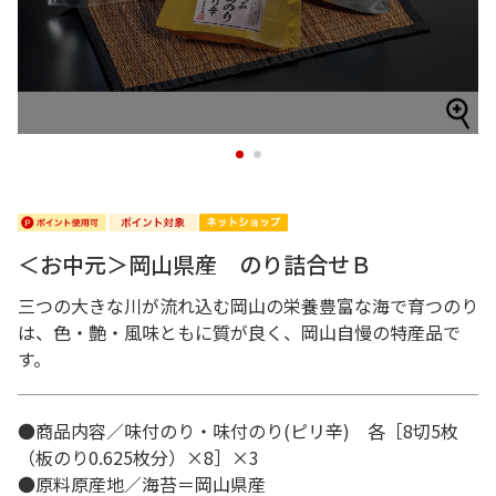
1
2
＜お中元＞岡山県産 のり詰合せＢ
三つの大きな川が流れ込む岡山の栄養豊富な海で育つのり
は、色・艶・風味ともに質が良く、岡山自慢の特産品で
す。
●商品内容／味付のり・味付のり(ピリ辛) 各［8切5枚
（板のり0.625枚分）×8］×3
●原料原産地／海苔＝岡山県産