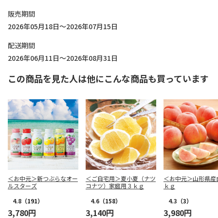
販売期間
2026年05月18日～2026年07月15日
配送期間
2026年06月11日～2026年08月31日
この商品を見た人は他にこんな商品も買っています
＜お中元＞新つぶらなオー
＜ご自宅用＞夏小夏（ナツ
＜お中元＞山形県産
ルスターズ
コナツ）家庭用３ｋｇ
ｋｇ
4.8
（191）
4.6
（158）
4.3
（3）
3,780円
3,140円
3,980円