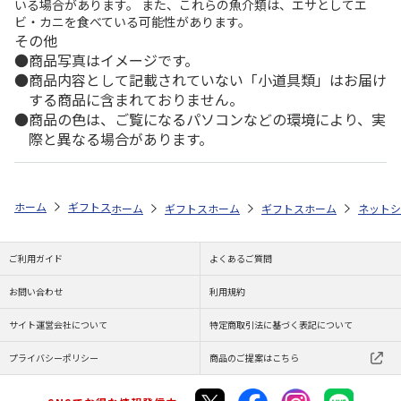
いる場合があります。 また、これらの魚介類は、エサとしてエ
ビ・カニを食べている可能性があります。
その他
商品写真はイメージです。
商品内容として記載されていない「小道具類」はお届け
する商品に含まれておりません。
商品の色は、ご覧になるパソコンなどの環境により、実
際と異なる場合があります。
ホーム
ギフトストア
お中元・夏ギフト特集 2026
おすすめ ご当地
ホーム
ギフトストア
ホーム
お中元・夏ギフト特集 2026
ギフトストア
ホーム
お中元・夏
ネットシ
ご利用ガイド
よくあるご質問
お問い合わせ
利用規約
サイト運営会社について
特定商取引法に基づく表記について
プライバシーポリシー
商品のご提案はこちら