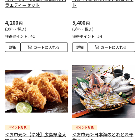
ラエティーセット
ト
4,200
5,400
円
円
(送料・税込)
(送料・税込)
獲得ポイント :
42
獲得ポイント :
54
詳細
カートに入れる
詳細
カートに入れる
＜お中元＞【冷凍】広島県産大
＜お中元＞日本海のとれとれ干