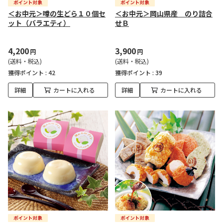
＜お中元＞噂の生どら１０個セ
＜お中元＞岡山県産 のり詰合
ット（バラエティ）
せＢ
4,200
3,900
円
円
(送料・税込)
(送料・税込)
獲得ポイント :
42
獲得ポイント :
39
詳細
カートに入れる
詳細
カートに入れる