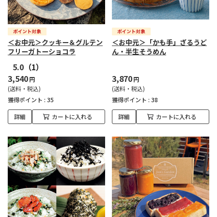
＜お中元＞クッキー＆グルテン
＜お中元＞「かも手」ざるうど
フリーガトーショコラ
ん・半生そうめん
5.0
（1）
3,540
3,870
円
円
(送料・税込)
(送料・税込)
獲得ポイント :
35
獲得ポイント :
38
詳細
カートに入れる
詳細
カートに入れる