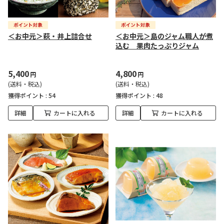
＜お中元＞萩・井上詰合せ
＜お中元＞島のジャム職人が煮
込む 果肉たっぷりジャム
5,400
4,800
円
円
(送料・税込)
(送料・税込)
獲得ポイント :
54
獲得ポイント :
48
詳細
カートに入れる
詳細
カートに入れる