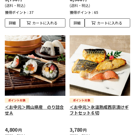
(送料・税込)
(送料・税込)
獲得ポイント :
37
獲得ポイント :
65
詳細
カートに入れる
詳細
カートに入れる
＜お中元＞岡山県産 のり詰合
＜お中元＞氷温熟成西京漬けギ
せＡ
フトセット６切
4,800
3,780
円
円