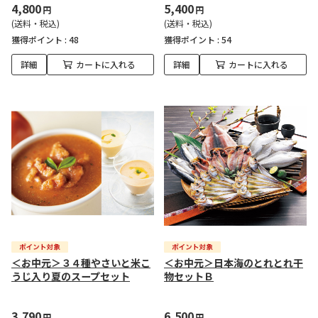
4,800
5,400
円
円
(送料・税込)
(送料・税込)
獲得ポイント :
48
獲得ポイント :
54
詳細
カートに入れる
詳細
カートに入れる
＜お中元＞３４種やさいと米こ
＜お中元＞日本海のとれとれ干
うじ入り夏のスープセット
物セットＢ
3,790
6,500
円
円