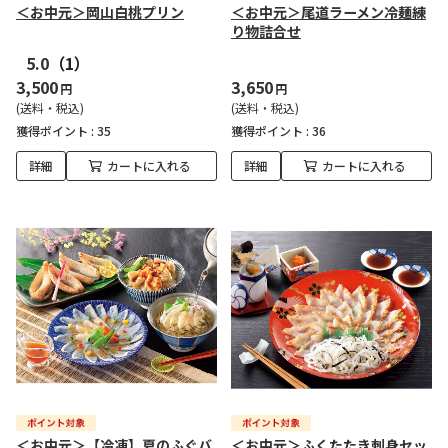
＜お中元＞岡山白桃プリン
＜お中元＞尾道ラーメン冷麺練
り物詰合せ
5.0
（1）
3,500
3,650
円
円
(送料・税込)
(送料・税込)
獲得ポイント :
35
獲得ポイント :
36
詳細
カートに入れる
詳細
カートに入れる
＜お中元＞【冷凍】夏のふぐバ
＜お中元＞ふくたたき刺身セッ