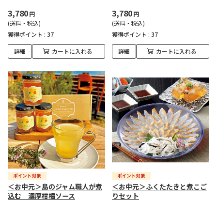
3,780
3,780
円
円
(送料・税込)
(送料・税込)
獲得ポイント :
37
獲得ポイント :
37
詳細
カートに入れる
詳細
カートに入れる
＜お中元＞島のジャム職人が煮
＜お中元＞ふくたたきと煮こご
込む 濃厚柑橘ソース
りセット