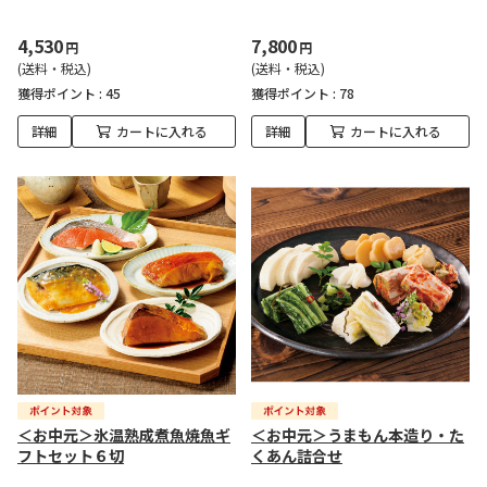
4,530
7,800
円
円
(送料・税込)
(送料・税込)
獲得ポイント :
45
獲得ポイント :
78
詳細
カートに入れる
詳細
カートに入れる
＜お中元＞氷温熟成煮魚焼魚ギ
＜お中元＞うまもん本造り・た
フトセット６切
くあん詰合せ