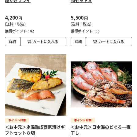
粒かきフライ
物セットＡ
4,200
5,500
円
円
(送料・税込)
(送料・税込)
獲得ポイント :
42
獲得ポイント :
55
詳細
カートに入れる
詳細
カートに入れる
＜お中元＞氷温熟成西京漬けギ
＜お中元＞日本海のどぐろ一夜
フトセット８切
干し