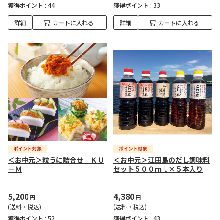
獲得ポイント :
44
獲得ポイント :
33
詳細
カートに入れる
詳細
カートに入れる
＜お中元＞粒うに詰合せ ＫＵ
＜お中元＞江田島のだし調味料
－Ｍ
セット５００ｍｌ×５本入り
5,200
4,380
円
円
(送料・税込)
(送料・税込)
獲得ポイント :
52
獲得ポイント :
43