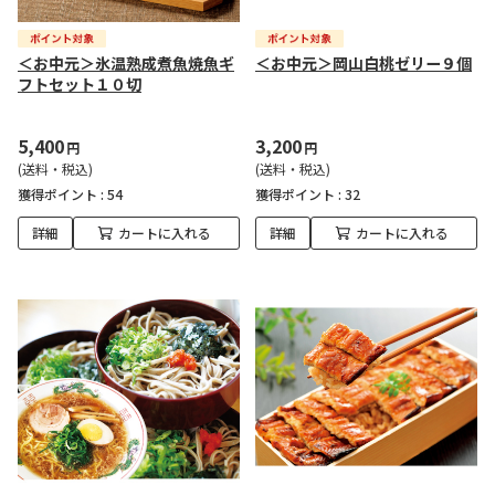
＜お中元＞氷温熟成煮魚焼魚ギ
＜お中元＞岡山白桃ゼリー９個
フトセット１０切
5,400
3,200
円
円
(送料・税込)
(送料・税込)
獲得ポイント :
54
獲得ポイント :
32
詳細
カートに入れる
詳細
カートに入れる