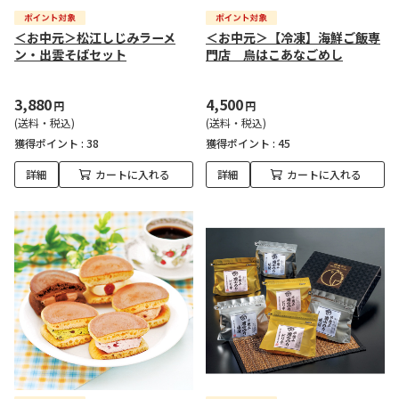
＜お中元＞松江しじみラーメ
＜お中元＞【冷凍】海鮮ご飯専
ン・出雲そばセット
門店 烏はこあなごめし
3,880
4,500
円
円
(送料・税込)
(送料・税込)
獲得ポイント :
38
獲得ポイント :
45
詳細
カートに入れる
詳細
カートに入れる