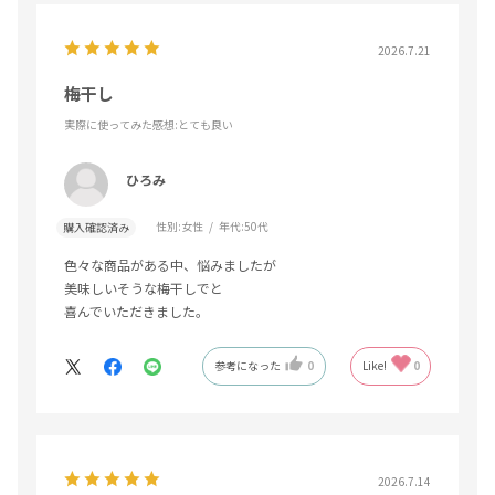
2026.7.21
梅干し
実際に使ってみた感想
:とても良い
ひろみ
性別:
女性
年代:
50代
購入確認済み
色々な商品がある中、悩みましたが
美味しいそうな梅干しでと
喜んでいただきました。
参考になった
0
Like!
0
2026.7.14