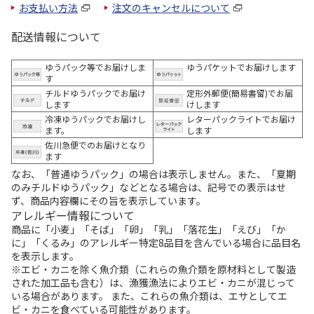
お支払い方法
注文のキャンセルについて
配送情報について
ゆうパック等でお届けしま
ゆうパケットでお届けします
す
チルドゆうパックでお届け
定形外郵便(簡易書留)でお届
します
けします
冷凍ゆうパックでお届けし
レターパックライトでお届け
ます。
します
佐川急便でのお届けとなり
ます
なお、「普通ゆうパック」の場合は表示しません。また、「夏期
のみチルドゆうパック」などとなる場合は、記号での表示はせ
ず、商品内容欄にその旨を表示しています。
アレルギー情報について
商品に「小麦」「そば」「卵」「乳」「落花生」「えび」「か
に」「くるみ」のアレルギー特定8品目を含んでいる場合に品目名
を表示します。
※エビ・カニを除く魚介類（これらの魚介類を原材料として製造
された加工品も含む）は、漁獲漁法によりエビ・カニが混じって
いる場合があります。 また、これらの魚介類は、エサとしてエ
ビ・カニを食べている可能性があります。