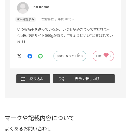
no name
性別:
男性
年代:
70代～
購入確認済み
いつも梅干を送っているが、いつも多過ぎてって言われて…
今回郵便局サイト500gがあり、“ちょうどいい”と喜ばれてい
ます❗️
参考になった
0
Like!
0
絞り込み
表示：新しい順
マークや記載内容について
よくあるお問い合わせ