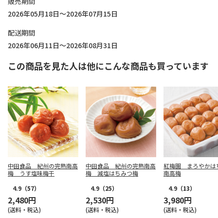
販売期間
2026年05月18日～2026年07月15日
配送期間
2026年06月11日～2026年08月31日
この商品を見た人は他にこんな商品も買っています
中田食品 紀州の完熟南高
中田食品 紀州の完熟南高
紅梅園 まろやかは
梅 うす塩味梅干
梅 減塩はちみつ梅
南高梅
4.9
（57）
4.9
（25）
4.9
（13）
2,480円
2,530円
3,980円
(送料・税込)
(送料・税込)
(送料・税込)