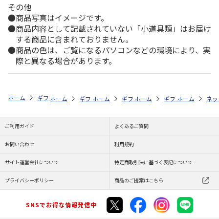
その他
商品写真はイメージです。
商品内容として記載されていない「小道具類」はお届け
する商品に含まれておりません。
商品の色は、ご覧になるパソコンなどの環境により、実
際と異なる場合があります。
ホーム
ギフトストア
お中元・夏ギフト特集 2026
おつまみ・お惣菜
ホーム
ギフトストア
ホーム
ギフトストア
お中元・夏ギフト特集 2026
ホーム
ギフトストア
お中元・夏ギフト特集
ホーム
ネッ
お
お
ご利用ガイド
よくあるご質問
お問い合わせ
利用規約
サイト運営会社について
特定商取引法に基づく表記について
プライバシーポリシー
商品のご提案はこちら
SNSでお得な情報発信中