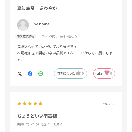
夏に最高 さわやか
no name
年代:
50代
性別:
回答しない
購入確認済み
毎年送らせていただいており好評です。
本場紀州産で間違いない品質ですね これからもお願いしま
す。
参考になった
0
Like!
0
2026.7.14
ちょうどいい南高梅
実際に使ってみた感想
:とても良い