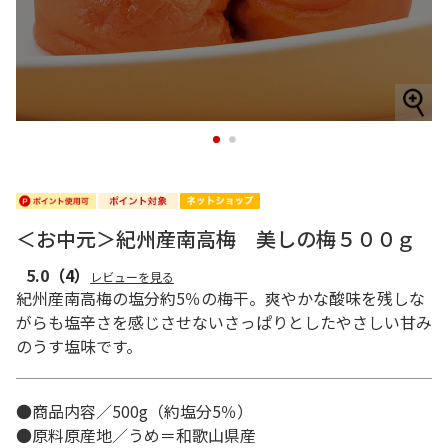
1
2
＜お中元＞紀州産南高梅 美しの梅５００ｇ
5.0
（4）
レビューを見る
紀州産南高梅の塩分約5％の梅干。爽やかな酸味を残しな
がらも塩辛さを感じさせないさっぱりとしたやさしい甘み
のうす塩味です。
●商品内容／500g（約塩分5％）
●原料原産地／うめ＝和歌山県産