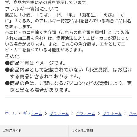
ず、商品内容欄にその旨を表示しています。
アレルギー情報について
商品に「小麦」「そば」「卵」「乳」「落花生」「えび」「か
に」「くるみ」のアレルギー特定8品目を含んでいる場合に品目名
を表示します。
※エビ・カニを除く魚介類（これらの魚介類を原材料として製造
された加工品も含む）は、漁獲漁法によりエビ・カニが混じって
いる場合があります。 また、これらの魚介類は、エサとしてエ
ビ・カニを食べている可能性があります。
その他
商品写真はイメージです。
商品内容として記載されていない「小道具類」はお届け
する商品に含まれておりません。
商品の色は、ご覧になるパソコンなどの環境により、実
際と異なる場合があります。
ホーム
ギフトストア
お中元・夏ギフト特集 2026
うなぎ・魚・海鮮
ホーム
ギフトストア
ホーム
ギフトストア
お中元・夏ギフト特集 2026
ホーム
ギフトストア
お中元・夏ギフト特集
ホーム
ネッ
お
う
ご利用ガイド
よくあるご質問