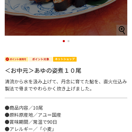
1
2
＜お中元＞あゆの姿煮１０尾
清流から水を汲み上げて、丹念に育てた鮎を、直火仕込み
製法で骨までやわらかく炊き上げました。
●商品内容／10尾
●原料原産地／アユ＝国産
●賞味期間／常温で90日
●アレルギー／「小麦」