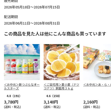
販売期間
2026年05月18日～2026年07月15日
配送期間
2026年06月11日～2026年08月31日
この商品を見た人は他にこんな商品も買っています
＜お中元＞新つぶらなオー
＜ご自宅用＞夏小夏（ナツ
＜お中元＞あ・ら・
ルスターズ
コナツ）家庭用３ｋｇ
4.8
（191）
4.6
（158）
3,780円
3,140円
2,160円
(送料・税込)
(送料・税込)
(送料・税込)