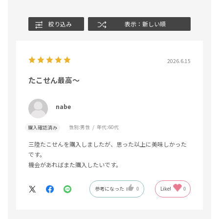
絞り込み
表示：新しい順
2026.6.15
たこせん最高～
nabe
性別:
男性
年代:
60代
購入確認済み
三陸たこせんを購入しましたが、思った以上に美味しかった
です。
機会があればまた購入したいです。
参考になった
0
Like!
0