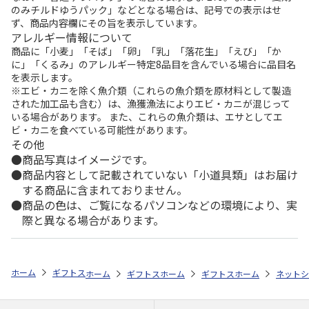
のみチルドゆうパック」などとなる場合は、記号での表示はせ
ず、商品内容欄にその旨を表示しています。
アレルギー情報について
商品に「小麦」「そば」「卵」「乳」「落花生」「えび」「か
に」「くるみ」のアレルギー特定8品目を含んでいる場合に品目名
を表示します。
※エビ・カニを除く魚介類（これらの魚介類を原材料として製造
された加工品も含む）は、漁獲漁法によりエビ・カニが混じって
いる場合があります。 また、これらの魚介類は、エサとしてエ
ビ・カニを食べている可能性があります。
その他
商品写真はイメージです。
商品内容として記載されていない「小道具類」はお届け
する商品に含まれておりません。
商品の色は、ご覧になるパソコンなどの環境により、実
際と異なる場合があります。
ホーム
ギフトストア
お中元・夏ギフト特集 2026
おすすめ ご当地
ホーム
ギフトストア
ホーム
お中元・夏ギフト特集 2026
ギフトストア
ホーム
お中元・夏
ネットシ