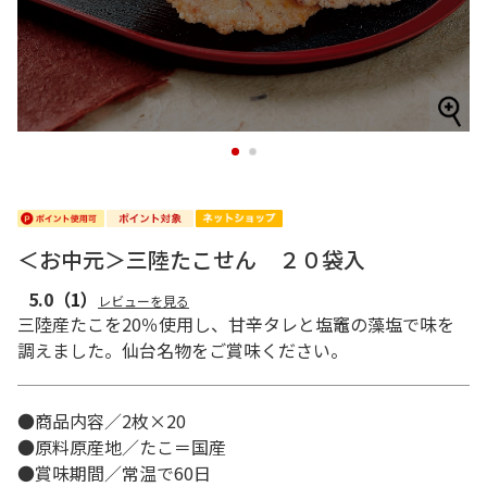
1
2
＜お中元＞三陸たこせん ２０袋入
5.0
（1）
レビューを見る
三陸産たこを20％使用し、甘辛タレと塩竈の藻塩で味を
調えました。仙台名物をご賞味ください。
●商品内容／2枚×20
●原料原産地／たこ＝国産
●賞味期間／常温で60日