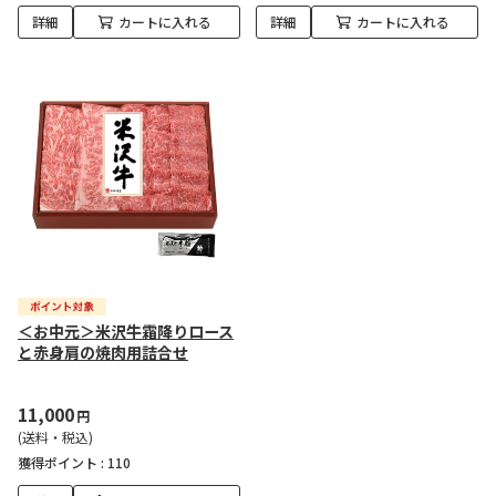
詳細
カートに入れる
詳細
カートに入れる
＜お中元＞米沢牛霜降りロース
と赤身肩の焼肉用詰合せ
11,000
円
(送料・税込)
獲得ポイント :
110