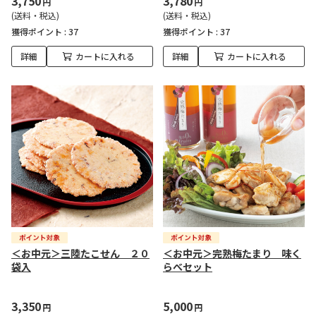
3,750
3,780
円
円
(送料・税込)
(送料・税込)
獲得ポイント :
37
獲得ポイント :
37
詳細
カートに入れる
詳細
カートに入れる
＜お中元＞三陸たこせん ２０
＜お中元＞完熟梅たまり 味く
袋入
らべセット
3,350
5,000
円
円