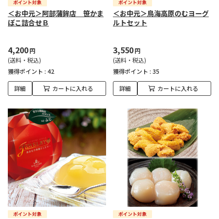
＜お中元＞阿部蒲鉾店 笹かま
＜お中元＞鳥海高原のむヨーグ
ぼこ詰合せＢ
ルトセット
4,200
3,550
円
円
(送料・税込)
(送料・税込)
獲得ポイント :
42
獲得ポイント :
35
詳細
カートに入れる
詳細
カートに入れる