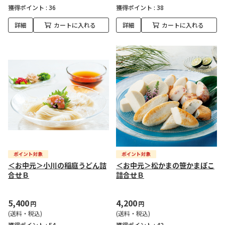
獲得ポイント :
36
獲得ポイント :
38
詳細
カートに入れる
詳細
カートに入れる
＜お中元＞小川の稲庭うどん詰
＜お中元＞松かまの笹かまぼこ
合せＢ
詰合せＢ
5,400
4,200
円
円
(送料・税込)
(送料・税込)
獲得ポイント :
54
獲得ポイント :
42