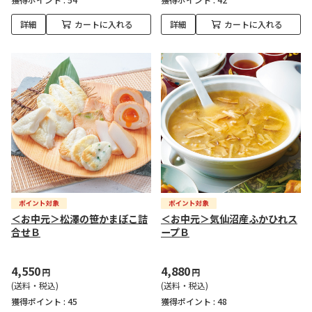
詳細
カートに入れる
詳細
カートに入れる
＜お中元＞松澤の笹かまぼこ詰
＜お中元＞気仙沼産ふかひれス
合せＢ
ープＢ
4,550
4,880
円
円
(送料・税込)
(送料・税込)
獲得ポイント :
45
獲得ポイント :
48