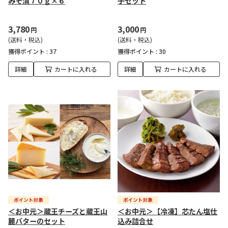
みそ漬７０ｇ×６
子セット
3,780
3,000
円
円
(送料・税込)
(送料・税込)
獲得ポイント :
37
獲得ポイント :
30
詳細
カートに入れる
詳細
カートに入れる
＜お中元＞蔵王チーズと蔵王山
＜お中元＞【冷凍】芯たん塩仕
麓バターのセット
込み詰合せ