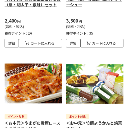
（鯛・明太子・銀鮭）セット
ーシュー
2,400
3,500
円
円
(送料・税込)
(送料・税込)
獲得ポイント :
24
獲得ポイント :
35
詳細
カートに入れる
詳細
カートに入れる
＜お中元＞やまがた雪豚ロース
＜お中元＞竹筒ようかんと焼菓