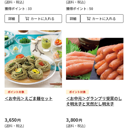
(送料・税込)
(送料・税込)
獲得ポイント :
33
獲得ポイント :
50
詳細
カートに入れる
詳細
カートに入れる
＜お中元＞えごま麺セット
＜お中元＞グランプリ受賞のし
そ明太子と天然だし明太子
3,650
3,800
円
円
(送料・税込)
(送料・税込)