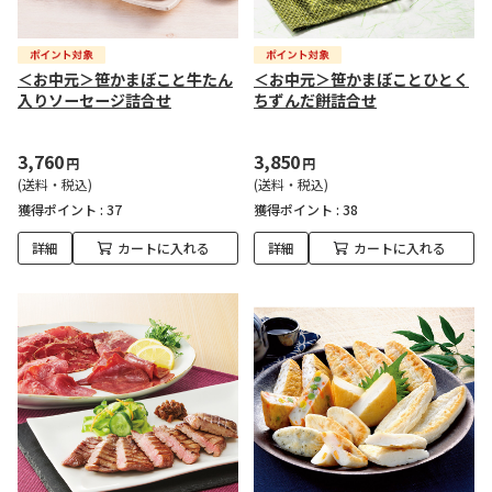
＜お中元＞笹かまぼこと牛たん
＜お中元＞笹かまぼことひとく
入りソーセージ詰合せ
ちずんだ餅詰合せ
3,760
3,850
円
円
(送料・税込)
(送料・税込)
獲得ポイント :
37
獲得ポイント :
38
詳細
カートに入れる
詳細
カートに入れる