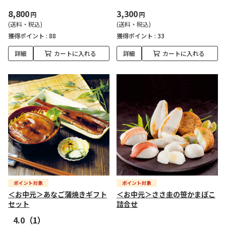
8,800
3,300
円
円
(送料・税込)
(送料・税込)
獲得ポイント :
88
獲得ポイント :
33
詳細
カートに入れる
詳細
カートに入れる
＜お中元＞あなご蒲焼きギフト
＜お中元＞ささ圭の笹かまぼこ
セット
詰合せ
4.0
（1）