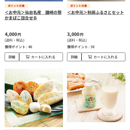
＜お中元＞仙台名産 鐘崎の笹
＜お中元＞秋田ふるさとセット
かまぼこ詰合せＢ
4,000
3,000
円
円
(送料・税込)
(送料・税込)
獲得ポイント :
40
獲得ポイント :
30
詳細
カートに入れる
詳細
カートに入れる