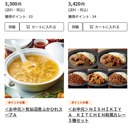
3,300
3,420
円
円
(送料・税込)
(送料・税込)
獲得ポイント :
33
獲得ポイント :
34
詳細
カートに入れる
詳細
カートに入れる
＜お中元＞気仙沼産ふかひれス
＜お中元＞ＮＩＳＨＩＫＩＹ
ープＡ
Ａ ＫＩＴＣＨＥＮ和風カレー
５種セット