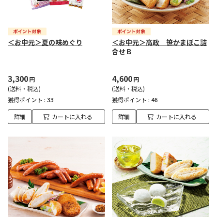
＜お中元＞夏の味めぐり
＜お中元＞高政 笹かまぼこ詰
合せＢ
3,300
4,600
円
円
(送料・税込)
(送料・税込)
獲得ポイント :
33
獲得ポイント :
46
詳細
カートに入れる
詳細
カートに入れる