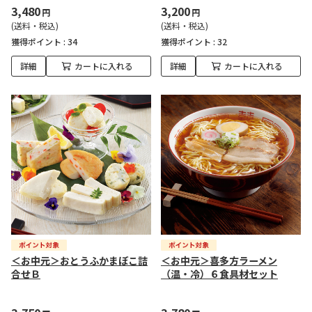
3,480
3,200
円
円
(送料・税込)
(送料・税込)
獲得ポイント :
34
獲得ポイント :
32
詳細
カートに入れる
詳細
カートに入れる
＜お中元＞おとうふかまぼこ詰
＜お中元＞喜多方ラーメン
合せＢ
（温・冷）６食具材セット