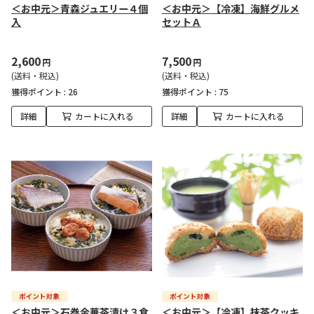
＜お中元＞青森ジュエリー４個
＜お中元＞【冷凍】海鮮グルメ
入
セットＡ
2,600
7,500
円
円
(送料・税込)
(送料・税込)
獲得ポイント :
26
獲得ポイント :
75
詳細
カートに入れる
詳細
カートに入れる
＜お中元＞石巻金華茶漬け３食
＜お中元＞【冷凍】抹茶クッキ