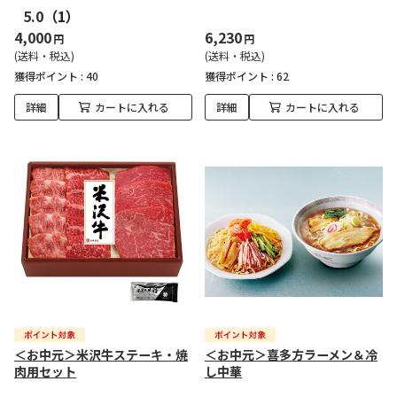
5.0
（1）
4,000
6,230
円
円
(送料・税込)
(送料・税込)
獲得ポイント :
40
獲得ポイント :
62
詳細
カートに入れる
詳細
カートに入れる
＜お中元＞米沢牛ステーキ・焼
＜お中元＞喜多方ラーメン＆冷
肉用セット
し中華