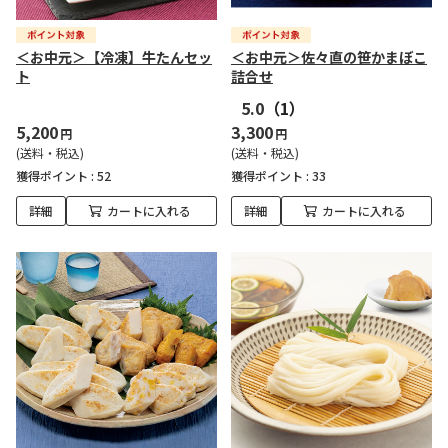
＜お中元＞【冷凍】牛たんセッ
＜お中元＞佐々直の笹かまぼこ
ト
詰合せ
5.0
（1）
5,200
3,300
円
円
(送料・税込)
(送料・税込)
獲得ポイント :
52
獲得ポイント :
33
詳細
カートに入れる
詳細
カートに入れる