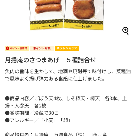
月揚庵のさつまあげ ５種詰合せ
魚肉の旨味を生かして、地酒や焼酎等で味付けし、菜種油
で風味よく揚げ弾力ある食感に仕上げました。
●商品内容／ごぼう天4枚、しそ棒天・棒天 各3本、上
揚・人参天 各2枚
●賞味期間／冷蔵で30日
●アレルギー／「小麦」「卵」
商品提供者：月揚庵 南海食品（株） 鹿児島