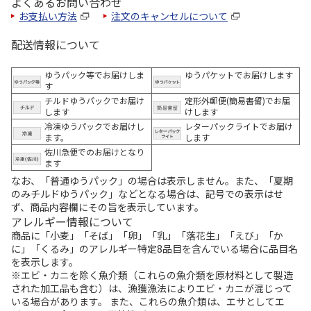
よくあるお問い合わせ
お支払い方法
注文のキャンセルについて
配送情報について
ゆうパック等でお届けしま
ゆうパケットでお届けします
す
チルドゆうパックでお届け
定形外郵便(簡易書留)でお届
します
けします
冷凍ゆうパックでお届けし
レターパックライトでお届け
ます。
します
佐川急便でのお届けとなり
ます
なお、「普通ゆうパック」の場合は表示しません。また、「夏期
のみチルドゆうパック」などとなる場合は、記号での表示はせ
ず、商品内容欄にその旨を表示しています。
アレルギー情報について
商品に「小麦」「そば」「卵」「乳」「落花生」「えび」「か
に」「くるみ」のアレルギー特定8品目を含んでいる場合に品目名
を表示します。
※エビ・カニを除く魚介類（これらの魚介類を原材料として製造
された加工品も含む）は、漁獲漁法によりエビ・カニが混じって
いる場合があります。 また、これらの魚介類は、エサとしてエ