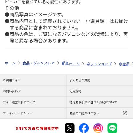
ビ・カニを食べている可能性があります。
その他
商品写真はイメージです。
商品内容として記載されていない「小道具類」はお届け
する商品に含まれておりません。
商品の色は、ご覧になるパソコンなどの環境により、実
際と異なる場合があります。
ホーム
食品・グルメストア
都道府県から探す
鹿児島県
月揚庵の
ホーム
ネットショップ
水産品
ご利用ガイド
よくあるご質問
お問い合わせ
利用規約
サイト運営会社について
特定商取引法に基づく表記について
プライバシーポリシー
商品のご提案はこちら
SNSでお得な情報発信中