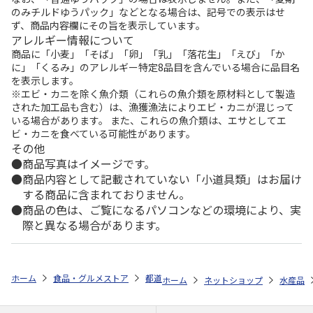
のみチルドゆうパック」などとなる場合は、記号での表示はせ
ず、商品内容欄にその旨を表示しています。
アレルギー情報について
商品に「小麦」「そば」「卵」「乳」「落花生」「えび」「か
に」「くるみ」のアレルギー特定8品目を含んでいる場合に品目名
を表示します。
※エビ・カニを除く魚介類（これらの魚介類を原材料として製造
された加工品も含む）は、漁獲漁法によりエビ・カニが混じって
いる場合があります。 また、これらの魚介類は、エサとしてエ
ビ・カニを食べている可能性があります。
その他
商品写真はイメージです。
商品内容として記載されていない「小道具類」はお届け
する商品に含まれておりません。
商品の色は、ご覧になるパソコンなどの環境により、実
際と異なる場合があります。
ホーム
食品・グルメストア
都道府県から探す
山口県
ふくざんま
ホーム
ネットショップ
水産品