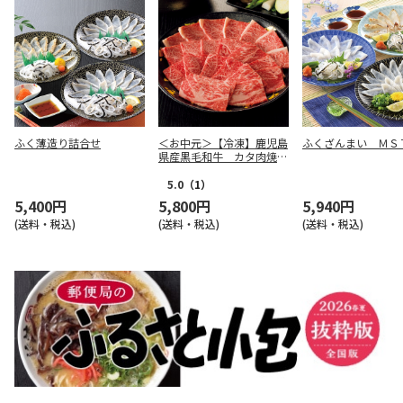
ふく薄造り詰合せ
＜お中元＞【冷凍】鹿児島
ふくざんまい ＭＳ
県産黒毛和牛 カタ肉焼肉
用（６２０ｇ）
5.0
（1）
5,400円
5,800円
5,940円
(送料・税込)
(送料・税込)
(送料・税込)