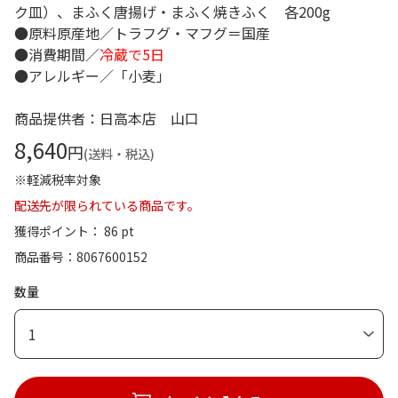
ク皿）、まふく唐揚げ・まふく焼きふく 各200g
●原料原産地／トラフグ・マフグ＝国産
●消費期間／
冷蔵で5日
●アレルギー／「小麦」
商品提供者：日高本店 山口
8,640
円
(送料・税込)
※軽減税率対象
配送先が限られている商品です。
獲得ポイント： 86 pt
商品番号
8067600152
数量
1