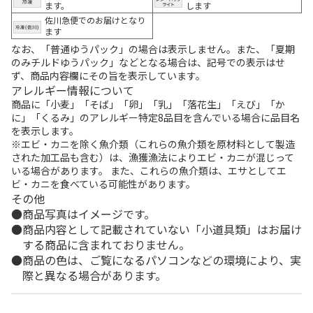
ます。
します
佐川急便でのお届けとなり
ます
なお、「普通ゆうパック」の場合は表示しません。また、「夏期
のみチルドゆうパック」などとなる場合は、記号での表示はせ
ず、商品内容欄にその旨を表示しています。
アレルギー情報について
商品に「小麦」「そば」「卵」「乳」「落花生」「えび」「か
に」「くるみ」のアレルギー特定8品目を含んでいる場合に品目名
を表示します。
※エビ・カニを除く魚介類（これらの魚介類を原材料として製造
された加工品も含む）は、漁獲漁法によりエビ・カニが混じって
いる場合があります。 また、これらの魚介類は、エサとしてエ
ビ・カニを食べている可能性があります。
その他
商品写真はイメージです。
商品内容として記載されていない「小道具類」はお届け
する商品に含まれておりません。
商品の色は、ご覧になるパソコンなどの環境により、実
際と異なる場合があります。