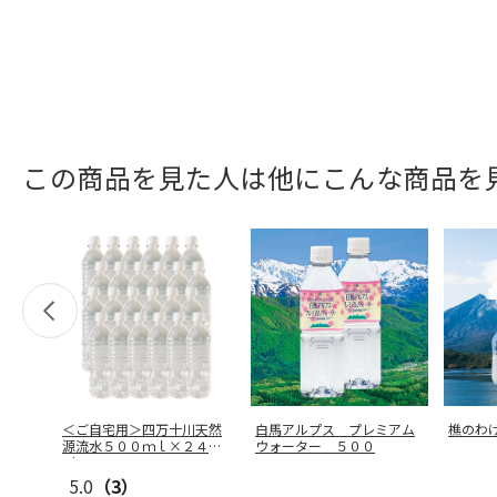
この商品を見た人は他にこんな商品を
＜ご自宅用＞四万十川天然
白馬アルプス プレミアム
樵のわ
源流水５００ｍｌ×２４
ウォーター ５００
（ラベルレス
…
5.0
（3）