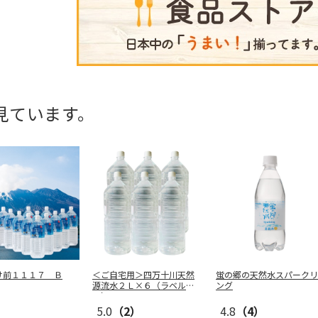
見ています。
け前１１１７ Ｂ
＜ご自宅用＞四万十川天然
蛍の郷の天然水スパークリ
源流水２Ｌ×６（ラベルレ
ング
ス）
5.0
（2）
4.8
（4）