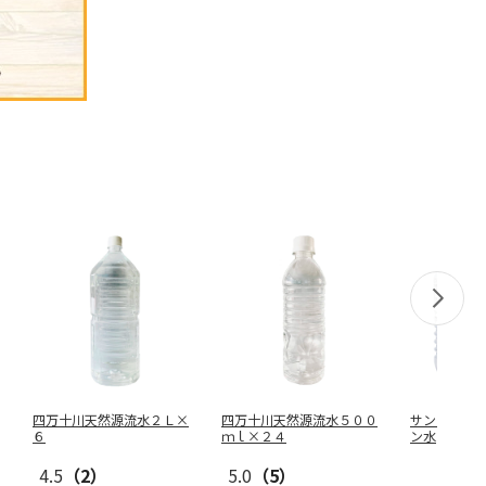
四万十川天然源流水２Ｌ×
四万十川天然源流水５００
サンリオキ
６
ｍｌ×２４
ン水
4.5
（2）
5.0
（5）