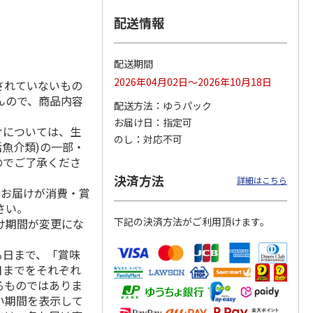
配送情報
ＡＰＳ
ＬＩＦＥ ＣＡＰＳ
四万十川天然源流水
〈伊藤園〉ミネラル
配送期間
チュラ
ＵＬＥ ７ナチュラ
２Ｌ×６
ストロング強炭酸水
2026年04月02日～2026年10月18日
されていないもの
ォータ
ルミネラルウォータ
ー
…
4.5
（2）
5.0
（1）
んので、商品内容
配送方法
ゆうパック
4,700円
1,650円
3,550円
お届け日
指定可
(送料・税込)
(送料・税込)
(送料・税込)
けについては、生
のし
対応不可
活魚介類)の一部・
のでご了承くださ
決済方法
詳細はこちら
、お届けが消費・賞
さい。
下記の決済方法がご利用頂けます。
け期間が変更にな
る日まで、「賞味
日までをそれぞれ
るものではありま
い期間を表示して