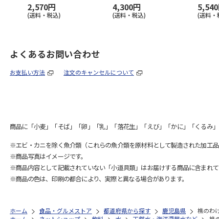
2,570円
4,300円
5,54
(送料・税込)
(送料・税込)
(送料・
よくあるお問い合わせ
お支払い方法
注文のキャンセルについて
商品に「小麦」「そば」「卵」「乳」「落花生」「えび」「かに」「くるみ」
※エビ・カニを除く魚介類（これらの魚介類を原材料として製造された加工品
※商品写真はイメージです。
※商品内容として記載されていない「小道具類」はお届けする商品に含まれて
※商品の色は、印刷の都合により、実際と異なる場合があります。
ホーム
食品・グルメストア
都道府県から探す
鹿児島県
樵のわ
ホーム
ネットショップ
飲料
水
天然水・海洋深層水など
樵