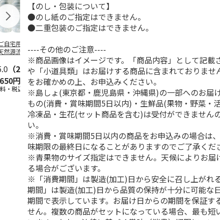
【のし・包装について】
●のし紙のご指定はできません。
●二重包装のご指定はできません。
ご自宅用＞四万十
四万十川天然源流水
カボス強炭酸水
ＬＩＦＥ Ｃ
----その他のご注意----
天然源流水２Ｌ×
５００ｍｌ×２４
ＵＬＥ ７ナ
※商品画像はイメージです。「商品内容」として記載
（ラベルレス）
ルミネラルウ
5.0
（2）
5.0
（5）
ー
…
や「小道具類」はお届けする商品に含まれておりませ
,650円
2,570円
3,200円
2,800円
をお確かめの上、お申込みください。
送料・税込)
(送料・税込)
(送料・税込)
(送料・税込)
※島しょ(東京都・鹿児島県・沖縄県)の一部へのお届
もの(消費・賞味期間5日以内)・生鮮品(果物・野菜・
冷凍品・生花(セット商品を含む)は受付ができません
い。
※消費・賞味期間5日以内の商品をお申込みの場合は
味期限の最終日になることがありますのでご了承くだ
※青果物のサイズ指定はできません。天候によりお届
る場合がございます。
※「消費期間」は製造(加工)日から安全に召し上がれ
期間」は製造(加工)日から品質の保持が十分に可能な
期間で表示しています。お届け日からの期間を保証す
せん。複数の商品がセットになっている場合、最も短