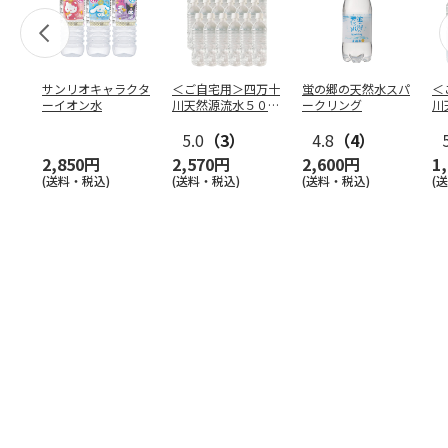
サンリオキャラクタ
＜ご自宅用＞四万十
蛍の郷の天然水スパ
＜
ーイオン水
川天然源流水５００
ークリング
川
ｍｌ×２４（ラベル
６
レス
5.0
…
（3）
4.8
（4）
2,850円
2,570円
2,600円
1
(送料・税込)
(送料・税込)
(送料・税込)
(