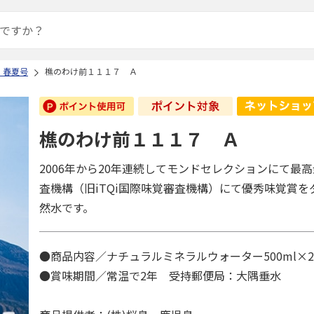
 春夏号
樵のわけ前１１１７ Ａ
樵のわけ前１１１７ Ａ
2006年から20年連続してモンドセレクションにて最
査機構（旧iTQi国際味覚審査機構）にて優秀味覚賞
然水です。
●商品内容／ナチュラルミネラルウォーター500ml×2
●賞味期間／常温で2年 受持郵便局：大隅垂水