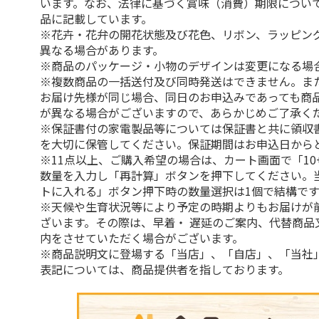
います。なお、法律に基づく賞味（消費）期限につい
品に記載しています。
※花卉・花弁の開花状態及び花色、リボン、ラッピング
異なる場合があります。
※商品のパッケージ・小物のデザインは変更になる場
※複数商品の一括送付及び同時発送はできません。ま
お届け先様が同じ場合、同日のお申込みであっても商
が異なる場合がございますので、あらかじめご了承く
※保証書付の家電製品等については保証書と共に領収
を大切に保管してください。保証期間はお申込日から
※11点以上、ご購入希望の場合は、カート画面で「10
数量を入力し「再計算」ボタンを押下してください。
トに入れる」ボタン押下時の数量選択は1個で結構です
※天候や生育状況等により予定の時期よりもお届けが
ざいます。その際は、早着・ 遅延のご案内、代替商品
内をさせていただく場合がございます。
※商品説明文に登場する「当店」、「自店」、「当社
表記については、商品提供者を指しております。