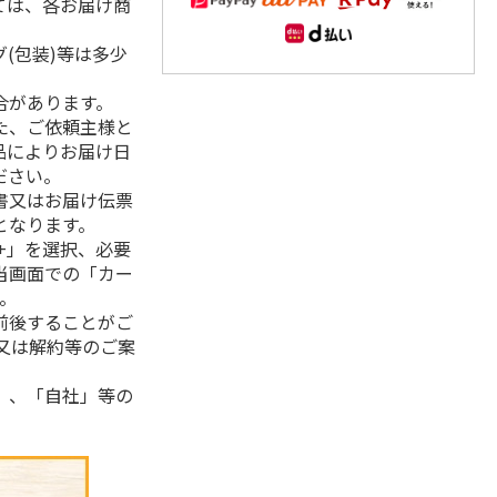
ては、各お届け商
(包装)等は多少
合があります。
た、ご依頼主様と
品によりお届け日
ださい。
書又はお届け伝票
となります。
+」を選択、必要
当画面での「カー
。
前後することがご
又は解約等のご案
」、「自社」等の