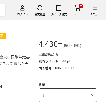
0
ログイン
注文履歴
クイック注文
カート
メニュー
4,430
円
(送料・税込)
※軽減税率対象
高金賞、国際味覚審
獲得ポイント： 44 pt
をダブル受賞した天
商品番号
8067016937
数量
4