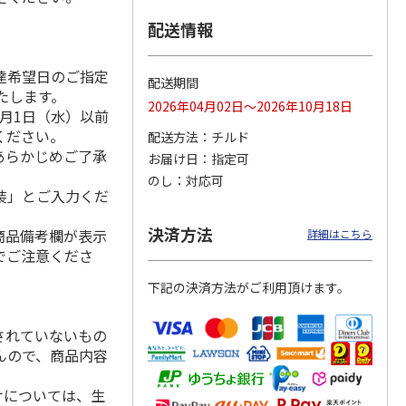
配送情報
達希望日のご指定
ンジで
呼子朝市ひもの詰合
＜お中元＞愛知三河
＜お中元＞函館味く
配送期間
いたします。
切セッ
せ
産 うなぎ蒲焼ギフ
らべ
2026年04月02日～2026年10月18日
ト
月1日（水）以前
4.5
（8）
5.0
（1）
5.0
（1）
ください。
配送方法
チルド
3,300円
5,800円
2,800円
あらかじめご了承
お届け日
指定可
(送料・税込)
(送料・税込)
(送料・税込)
のし
対応可
装」とご入力くだ
決済方法
商品備考欄が表示
詳細はこちら
でご注意くださ
下記の決済方法がご利用頂けます。
されていないもの
んので、商品内容
けについては、生