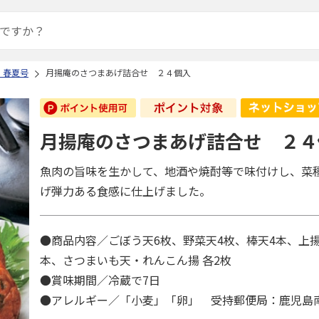
 春夏号
月揚庵のさつまあげ詰合せ ２４個入
月揚庵のさつまあげ詰合せ ２４
魚肉の旨味を生かして、地酒や焼酎等で味付けし、菜
げ弾力ある食感に仕上げました。
●商品内容／ごぼう天6枚、野菜天4枚、棒天4本、上揚
本、さつまいも天・れんこん揚 各2枚
●賞味期間／冷蔵で7日
●アレルギー／「小麦」「卵」 受持郵便局：鹿児島