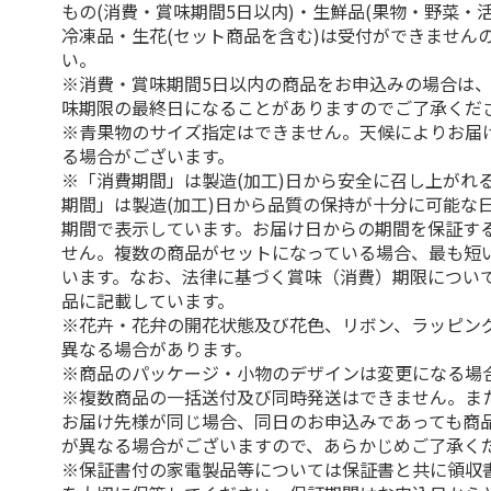
もの(消費・賞味期間5日以内)・生鮮品(果物・野菜・
冷凍品・生花(セット商品を含む)は受付ができません
い。
※消費・賞味期間5日以内の商品をお申込みの場合は
味期限の最終日になることがありますのでご了承くだ
※青果物のサイズ指定はできません。天候によりお届
る場合がございます。
※「消費期間」は製造(加工)日から安全に召し上がれ
期間」は製造(加工)日から品質の保持が十分に可能な
期間で表示しています。お届け日からの期間を保証す
せん。複数の商品がセットになっている場合、最も短
います。なお、法律に基づく賞味（消費）期限につい
品に記載しています。
※花卉・花弁の開花状態及び花色、リボン、ラッピング
異なる場合があります。
※商品のパッケージ・小物のデザインは変更になる場
※複数商品の一括送付及び同時発送はできません。ま
お届け先様が同じ場合、同日のお申込みであっても商
が異なる場合がございますので、あらかじめご了承く
※保証書付の家電製品等については保証書と共に領収