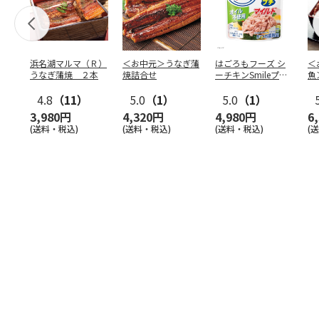
浜名湖マルマ（Ｒ）
＜お中元＞うなぎ蒲
はごろもフーズ シ
＜
うなぎ蒲焼 ２本
焼詰合せ
ーチキンSmileプチ
魚
オイル不使用25
…
焼
4.8
（11）
5.0
（1）
5.0
（1）
3,980円
4,320円
4,980円
6
(送料・税込)
(送料・税込)
(送料・税込)
(