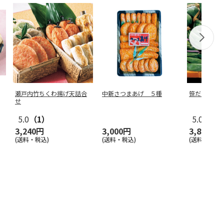
瀬戸内竹ちくわ揚げ天詰合
中新さつまあげ ５種
笹だんご（
せ
5.0
（1）
5.0
（1）
3,240円
3,000円
3,800円
(送料・税込)
(送料・税込)
(送料・税込)