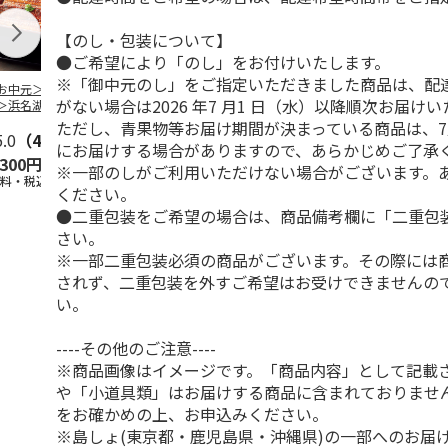
【のし・包装について】
●ご希望により「のし」をお付けいたします。
※「御中元のし」をご指定いただきました商品は、配
お中元＞＜大和養
＜お中元＞うなぎ蒲
＜お中元＞＜大和養
＜お中元＞レ
がない場合は2026 年7 月1 日（水）以降順次お届け
＞浜名湖うなぎ蒲
焼詰合せ
魚＞浜名湖うなぎ蒲
簡単焼魚 ５
２本
焼４本
ト
ただし、青果物等お届け期間が決まっている商品は、7
5.0
（4）
5.0
（1）
5.0
（1）
にお届けする場合がありますので、あらかじめご了承
,300円
5,400円
11,800円
3,780円
※一部のしがご利用いただけない場合がございます。
送料・税込)
(送料・税込)
(送料・税込)
(送料・税込)
ください。
●二重包装をご希望の場合は、商品備考欄に「二重包
さい。
※一部二重包装必須の商品がございます。その際には
されず、二重包装を外すご希望はお受けできませんの
い。
----その他のご注意----
※商品画像はイメージです。「商品内容」として記載
や「小道具類」はお届けする商品に含まれておりませ
をお確かめの上、お申込みください。
※島しょ(東京都・鹿児島県・沖縄県)の一部へのお届