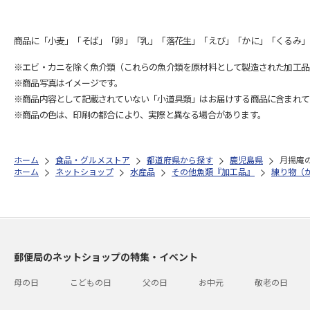
商品に「小麦」「そば」「卵」「乳」「落花生」「えび」「かに」「くるみ」
※エビ・カニを除く魚介類（これらの魚介類を原材料として製造された加工品
※商品写真はイメージです。
※商品内容として記載されていない「小道具類」はお届けする商品に含まれて
※商品の色は、印刷の都合により、実際と異なる場合があります。
ホーム
食品・グルメストア
都道府県から探す
鹿児島県
月揚庵
ホーム
ネットショップ
水産品
その他魚類『加工品』
練り物（
郵便局のネットショップの特集・イベント
母の日
こどもの日
父の日
お中元
敬老の日