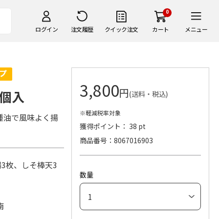
0
ログイン
注文履歴
クイック注文
カート
メニュー
3,800
円
個入
(送料・税込)
※軽減税率対象
種油で風味よく揚
獲得ポイント： 38 pt
商品番号
8067016903
3枚、しそ棒天3
数量
南