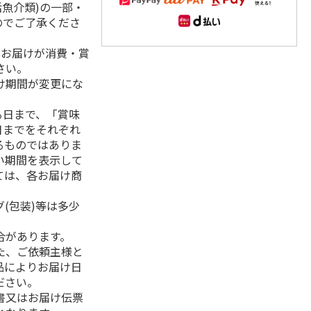
活魚介類)の一部・
のでご了承くださ
、お届けが消費・賞
さい。
け期間が変更にな
る日まで、「賞味
日までをそれぞれ
るものではありま
い期間を表示して
ては、各お届け商
(包装)等は多少
合があります。
た、ご依頼主様と
品によりお届け日
ださい。
書又はお届け伝票