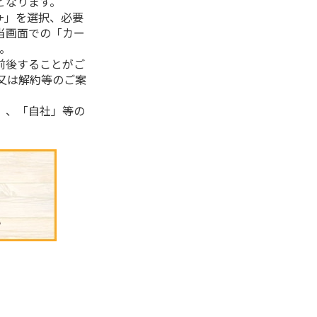
となります。
+」を選択、必要
当画面での「カー
。
前後することがご
又は解約等のご案
」、「自社」等の