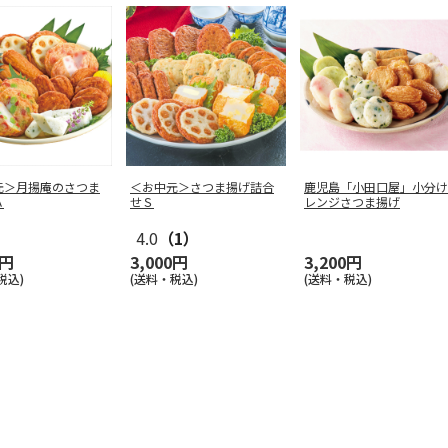
元＞月揚庵のさつま
＜お中元＞さつま揚げ詰合
鹿児島「小田口屋」小分け
Ａ
せＳ
レンジさつま揚げ
4.0
（1）
0円
3,000円
3,200円
税込)
(送料・税込)
(送料・税込)