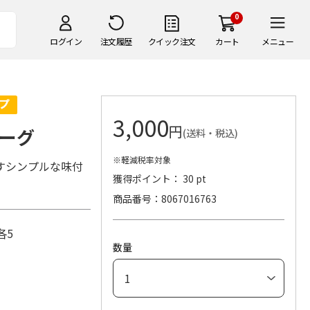
0
ログイン
注文履歴
クイック注文
カート
メニュー
3,000
円
ーグ
(送料・税込)
※軽減税率対象
すシンプルな味付
獲得ポイント： 30 pt
商品番号
8067016763
各5
数量