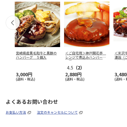
宮崎県産黒毛和牛と黒豚の
＜ご自宅用＞神戸開花亭
＜米沢
ハンバーグ ５個入
レンジで煮込みハンバーグ
濃旨（
２種
バーグ
4.5
（2）
3,000円
2,880円
3,48
(送料・税込)
(送料・税込)
(送料・
よくあるお問い合わせ
お支払い方法
注文のキャンセルについて