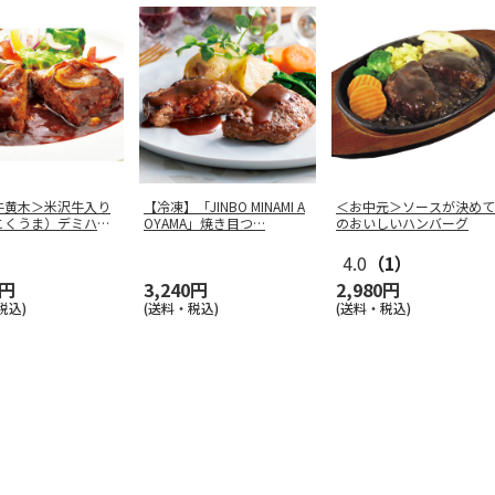
牛黄木＞米沢牛入り
【冷凍】「JINBO MINAMI A
＜お中元＞ソースが決めて
こくうま）デミハン
OYAMA」焼き目つ
…
のおいしいハンバーグ
4.0
（1）
0円
3,240円
2,980円
税込)
(送料・税込)
(送料・税込)