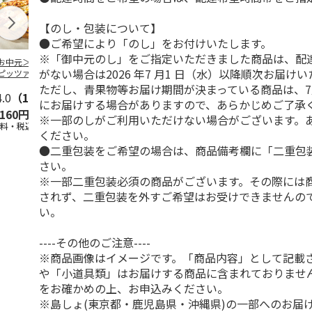
【のし・包装について】
●ご希望により「のし」をお付けいたします。
※「御中元のし」をご指定いただきました商品は、配
お中元＞【冷凍】
にんべん「だしがゆ
【冷凍】「JINBO
＜お中元＞黒
がない場合は2026 年7 月1 日（水）以降順次お届け
ピッツァ・アル・
リゾット風トマト
MINAMI AOYAMA」
ンバーグ６個
ーイオ＞ローマの
味」×20個
焼き目つ
…
ただし、青果物等お届け期間が決まっている商品は、7
角
4.0
…
（1）
にお届けする場合がありますので、あらかじめご了承
,160円
4,580円
3,240円
4,680円
※一部のしがご利用いただけない場合がございます。
送料・税込)
(送料・税込)
(送料・税込)
(送料・税込)
ください。
●二重包装をご希望の場合は、商品備考欄に「二重包
さい。
※一部二重包装必須の商品がございます。その際には
されず、二重包装を外すご希望はお受けできませんの
い。
----その他のご注意----
※商品画像はイメージです。「商品内容」として記載
や「小道具類」はお届けする商品に含まれておりませ
をお確かめの上、お申込みください。
※島しょ(東京都・鹿児島県・沖縄県)の一部へのお届