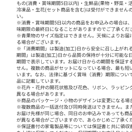
もの(消費・賞味期間5日以内)・生鮮品(果物・野菜・
冷凍品・生花(セット商品を含む)は受付ができません
い。
※消費・賞味期間5日以内の商品をお申込みの場合は
味期限の最終日になることがありますのでご了承くだ
※青果物のサイズ指定はできません。天候によりお届
る場合がございます。
※「消費期間」は製造(加工)日から安全に召し上がれ
期間」は製造(加工)日から品質の保持が十分に可能な
期間で表示しています。お届け日からの期間を保証す
せん。複数の商品がセットになっている場合、最も短
います。なお、法律に基づく賞味（消費）期限につい
品に記載しています。
※花卉・花弁の開花状態及び花色、リボン、ラッピング
異なる場合があります。
※商品のパッケージ・小物のデザインは変更になる場
※複数商品の一括送付及び同時発送はできません。ま
お届け先様が同じ場合、同日のお申込みであっても商
が異なる場合がございますので、あらかじめご了承く
※保証書付の家電製品等については保証書と共に領収