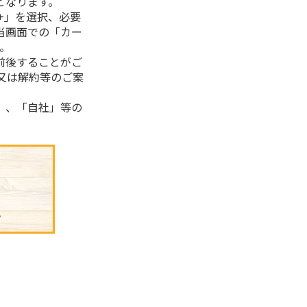
となります。
+」を選択、必要
当画面での「カー
。
前後することがご
又は解約等のご案
」、「自社」等の