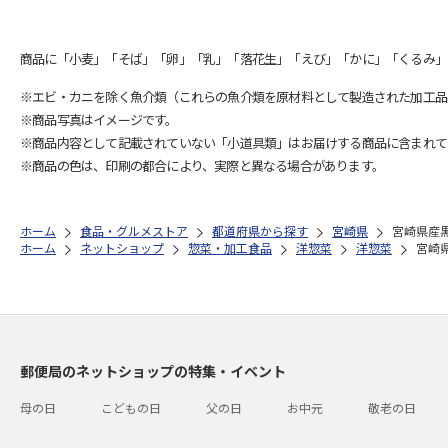
商品に「小麦」「そば」「卵」「乳」「落花生」「えび」「かに」「くるみ」
※エビ・カニを除く魚介類（これらの魚介類を原材料として製造された加工品
※商品写真はイメージです。
※商品内容として記載されていない「小道具類」はお届けする商品に含まれて
※商品の色は、印刷の都合により、実際と異なる場合があります。
ホーム
食品・グルメストア
都道府県から探す
宮崎県
宮崎県産
ホーム
ネットショップ
惣菜・加工食品
洋惣菜
洋惣菜
宮崎
郵便局のネットショップの特集・イベント
母の日
こどもの日
父の日
お中元
敬老の日