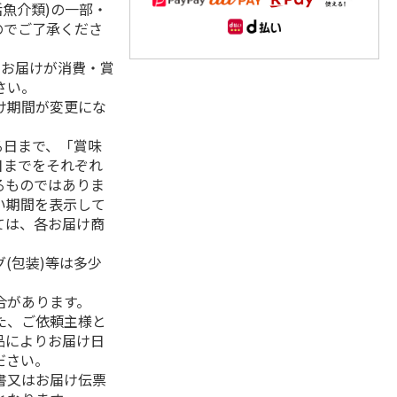
活魚介類)の一部・
のでご了承くださ
、お届けが消費・賞
さい。
け期間が変更にな
る日まで、「賞味
日までをそれぞれ
るものではありま
い期間を表示して
ては、各お届け商
(包装)等は多少
合があります。
た、ご依頼主様と
品によりお届け日
ださい。
書又はお届け伝票