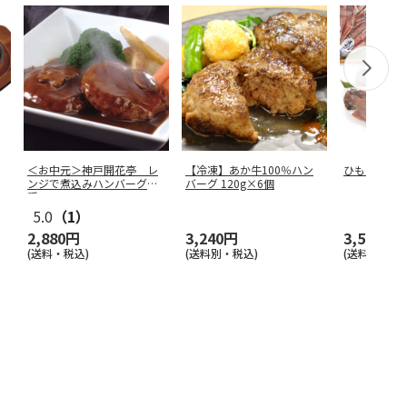
＜お中元＞神戸開花亭 レ
【冷凍】あか牛100％ハン
ひもの三昧
ンジで煮込みハンバーグ２
バーグ 120g×6個
種
5.0
（1）
2,880円
3,240円
3,500円
(送料・税込)
(送料別・税込)
(送料・税込)