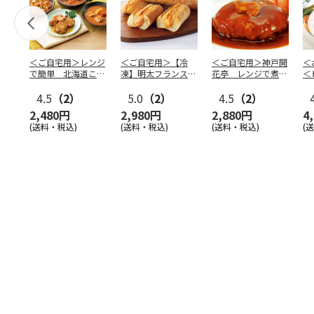
＜ご自宅用＞レンジ
＜ご自宅用＞【冷
＜ご自宅用＞神戸開
＜
で簡単 北海道こだ
凍】明太フランス
花亭 レンジで煮込
＜
わりセット
５本セット
みハンバーグ２種
タ
4.5
（2）
5.0
（2）
4.5
（2）
四
2,480円
2,980円
2,880円
4
(送料・税込)
(送料・税込)
(送料・税込)
(