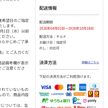
配送情報
達希望日のご指定
黒黒ハ
＜お中元＞神戸開花
宮崎県産黒毛和牛と
＜米沢牛黄木＞米沢
配送期間
いたします。
亭 レンジで煮込み
黒豚のハンバーグ
牛入り濃旨（こくう
2026年04月02日～2026年10月18日
ハンバーグ２種
５個入
ま）デミハンバーグ
月1日（水）以前
5.0
（1）
ください。
配送方法
チルド
2,880円
3,000円
3,480円
あらかじめご了承
お届け日
指定可
(送料・税込)
(送料・税込)
(送料・税込)
のし
対応可
装」とご入力くだ
決済方法
商品備考欄が表示
詳細はこちら
でご注意くださ
下記の決済方法がご利用頂けます。
されていないもの
んので、商品内容
けについては、生