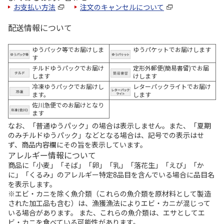
お支払い方法
注文のキャンセルについて
配送情報について
ゆうパック等でお届けしま
ゆうパケットでお届けします
す
チルドゆうパックでお届け
定形外郵便(簡易書留)でお届
します
けします
冷凍ゆうパックでお届けし
レターパックライトでお届け
ます。
します
佐川急便でのお届けとなり
ます
なお、「普通ゆうパック」の場合は表示しません。また、「夏期
のみチルドゆうパック」などとなる場合は、記号での表示はせ
ず、商品内容欄にその旨を表示しています。
アレルギー情報について
商品に「小麦」「そば」「卵」「乳」「落花生」「えび」「か
に」「くるみ」のアレルギー特定8品目を含んでいる場合に品目名
を表示します。
※エビ・カニを除く魚介類（これらの魚介類を原材料として製造
された加工品も含む）は、漁獲漁法によりエビ・カニが混じって
いる場合があります。 また、これらの魚介類は、エサとしてエ
ビ・カニを食べている可能性があります。