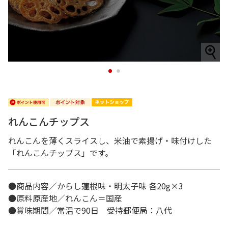
1
2
れんこんチップス
れんこんを薄くスライスし、米油で素揚げ・味付けした
「れんこんチップス」です。
●商品内容／からし蓮根味・明太子味 各20g×3
●原料原産地／れんこん＝国産
●賞味期間／常温で90日 受持郵便局：八代