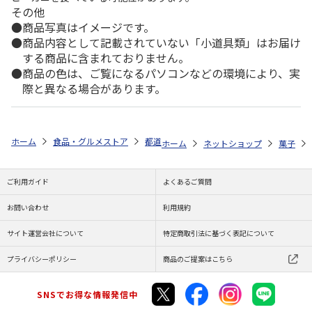
その他
商品写真はイメージです。
商品内容として記載されていない「小道具類」はお届け
する商品に含まれておりません。
商品の色は、ご覧になるパソコンなどの環境により、実
際と異なる場合があります。
ホーム
食品・グルメストア
都道府県から探す
熊本県
れんこんチ
ホーム
ネットショップ
菓子
ご利用ガイド
よくあるご質問
お問い合わせ
利用規約
サイト運営会社について
特定商取引法に基づく表記について
プライバシーポリシー
商品のご提案はこちら
SNSでお得な情報発信中