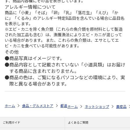
ず、商品内容欄にその旨を表示しています。
アレルギー情報について
商品に「小麦」「そば」「卵」「乳」「落花生」「えび」「か
に」「くるみ」のアレルギー特定8品目を含んでいる場合に品目名
を表示します。
※エビ・カニを除く魚介類（これらの魚介類を原材料として製造
された加工品も含む）は、漁獲漁法によりエビ・カニが混じって
いる場合があります。 また、これらの魚介類は、エサとしてエ
ビ・カニを食べている可能性があります。
その他
商品写真はイメージです。
商品内容として記載されていない「小道具類」はお届け
する商品に含まれておりません。
商品の色は、ご覧になるパソコンなどの環境により、実
際と異なる場合があります。
ホーム
食品・グルメストア
都道府県から探す
熊本県
小玉すいか
ホーム
ネットショップ
農産品
ご利用ガイド
よくあるご質問