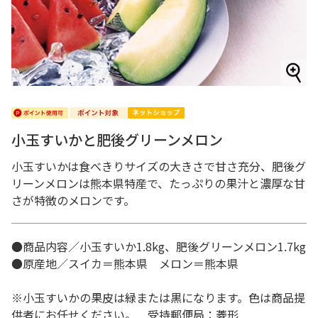
小玉すいかと肥後グリーンメロン
小玉すいかは食べきりサイズの大きさで甘さ充分、肥後グ
リーンメロンは熊本県特産で、たっぷりの果汁と濃厚な甘
さが特徴のメロンです。
●商品内容／小玉すいか1.8kg、肥後グリーンメロン1.7kg
●原産地／スイカ＝熊本県 メロン＝熊本県
※小玉すいかの果皮は緑または黒になります。色は商品提
供者にお任せください。 受持郵便局：菱形