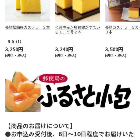
長崎松翁軒カステラ ２本
＜お中元＞烏骨鶏かすてい
長崎カステラ ５
ら１．５号２本
３本
5.0
（1）
3,250円
3,240円
3,500円
(送料・税込)
(送料・税込)
(送料・税込)
【商品のお届けについて】
●お申込み受付後、6日～10日程度でお届けいた