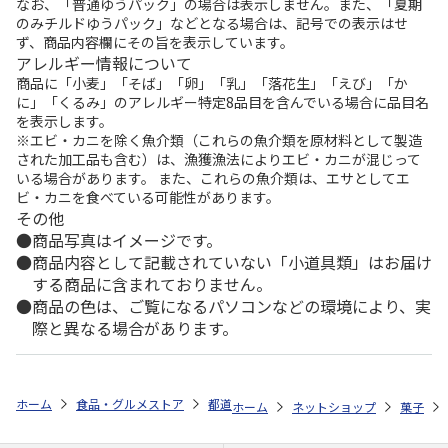
なお、「普通ゆうパック」の場合は表示しません。また、「夏期
のみチルドゆうパック」などとなる場合は、記号での表示はせ
ず、商品内容欄にその旨を表示しています。
アレルギー情報について
商品に「小麦」「そば」「卵」「乳」「落花生」「えび」「か
に」「くるみ」のアレルギー特定8品目を含んでいる場合に品目名
を表示します。
※エビ・カニを除く魚介類（これらの魚介類を原材料として製造
された加工品も含む）は、漁獲漁法によりエビ・カニが混じって
いる場合があります。 また、これらの魚介類は、エサとしてエ
ビ・カニを食べている可能性があります。
その他
商品写真はイメージです。
商品内容として記載されていない「小道具類」はお届け
する商品に含まれておりません。
商品の色は、ご覧になるパソコンなどの環境により、実
際と異なる場合があります。
ホーム
食品・グルメストア
都道府県から探す
長崎県
和三盆糖 
ホーム
ネットショップ
菓子