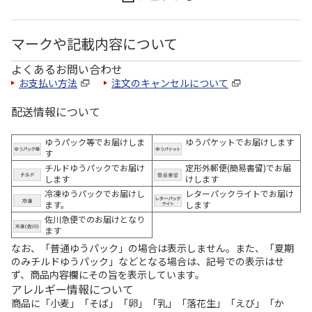
マークや記載内容について
よくあるお問い合わせ
お支払い方法
注文のキャンセルについて
配送情報について
ゆうパック等でお届けしま
ゆうパケットでお届けします
す
チルドゆうパックでお届け
定形外郵便(簡易書留)でお届
します
けします
冷凍ゆうパックでお届けし
レターパックライトでお届け
ます。
します
佐川急便でのお届けとなり
ます
なお、「普通ゆうパック」の場合は表示しません。また、「夏期
のみチルドゆうパック」などとなる場合は、記号での表示はせ
ず、商品内容欄にその旨を表示しています。
アレルギー情報について
商品に「小麦」「そば」「卵」「乳」「落花生」「えび」「か