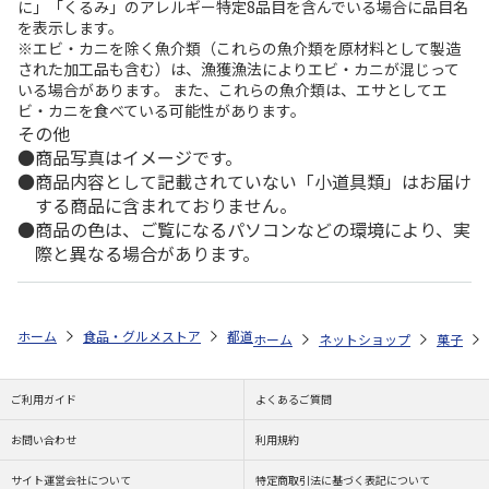
に」「くるみ」のアレルギー特定8品目を含んでいる場合に品目名
を表示します。
※エビ・カニを除く魚介類（これらの魚介類を原材料として製造
された加工品も含む）は、漁獲漁法によりエビ・カニが混じって
いる場合があります。 また、これらの魚介類は、エサとしてエ
ビ・カニを食べている可能性があります。
その他
商品写真はイメージです。
商品内容として記載されていない「小道具類」はお届け
する商品に含まれておりません。
商品の色は、ご覧になるパソコンなどの環境により、実
際と異なる場合があります。
ホーム
食品・グルメストア
都道府県から探す
長崎県
カステラざ
ホーム
ネットショップ
菓子
ご利用ガイド
よくあるご質問
お問い合わせ
利用規約
サイト運営会社について
特定商取引法に基づく表記について