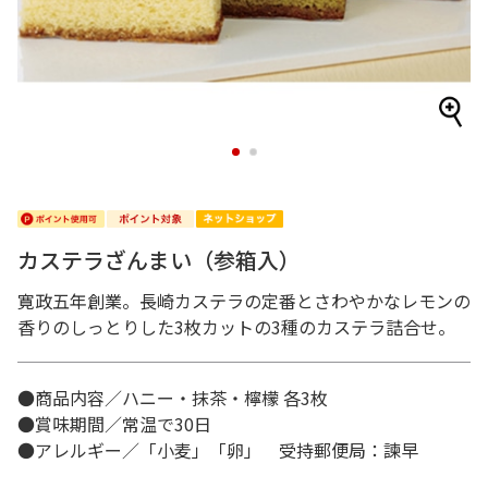
1
2
カステラざんまい（参箱入）
寛政五年創業。長崎カステラの定番とさわやかなレモンの
香りのしっとりした3枚カットの3種のカステラ詰合せ。
●商品内容／ハニー・抹茶・檸檬 各3枚
●賞味期間／常温で30日
●アレルギー／「小麦」「卵」 受持郵便局：諫早