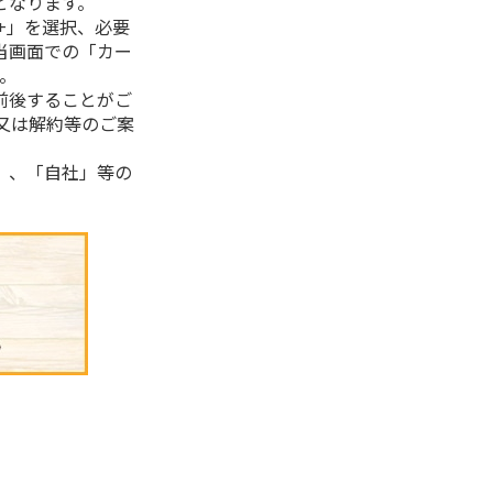
となります。
+」を選択、必要
当画面での「カー
。
前後することがご
又は解約等のご案
」、「自社」等の