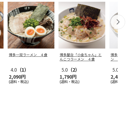
博多一双ラーメン ４食
博多屋台「小金ちゃん」と
博多とんこ
んこつラーメン ４食
ン ８食
4.0
（1）
5.0
（2）
5.0
（1）
2,090円
1,790円
2,440円
(送料・税込)
(送料・税込)
(送料・税込)