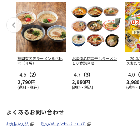
福岡有名店ラーメン食べ比
北海道名店寒干しラーメン
「20
べ（４袋）
１０食詰合せ
スおた
4.5
（2）
4.7
（3）
4.0
（
2,790円
2,980円
3,98
(送料・税込)
(送料・税込)
(送料・
よくあるお問い合わせ
お支払い方法
注文のキャンセルについて