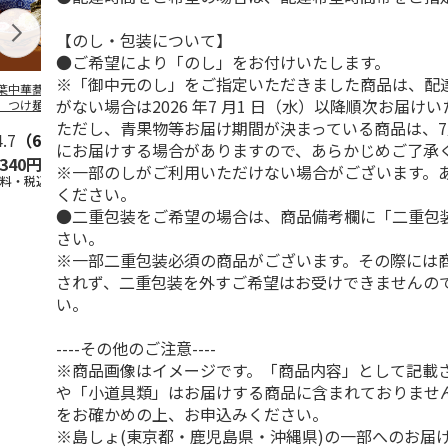
【のし・包装について】
●ご希望により「のし」をお付けいたします。
※「御中元のし」をご指定いただきました商品は、配
葉中華蕎麦「とみ
＜ご自宅用＞喜多方
山形発祥 栄屋本店
北海道名店の
がない場合は2026 年7 月1 日（水）以降順次お届け
」つけ麺４食
ラーメン味三昧温冷
元祖冷しらーめん
メン５種
セット １０食
４食
ただし、青果物等お届け期間が決まっている商品は、7
4.7
（6）
5.0
（1）
5.0
（1）
5.0
（2）
にお届けする場合がありますので、あらかじめご了承
,340円
2,450円
1,440円
2,980円
※一部のしがご利用いただけない場合がございます。
送料・税込)
(送料・税込)
(送料・税込)
(送料・税込)
ください。
●二重包装をご希望の場合は、商品備考欄に「二重包
さい。
※一部二重包装必須の商品がございます。その際には
されず、二重包装を外すご希望はお受けできませんの
い。
----その他のご注意----
※商品画像はイメージです。「商品内容」として記載
や「小道具類」はお届けする商品に含まれておりませ
をお確かめの上、お申込みください。
※島しょ(東京都・鹿児島県・沖縄県)の一部へのお届