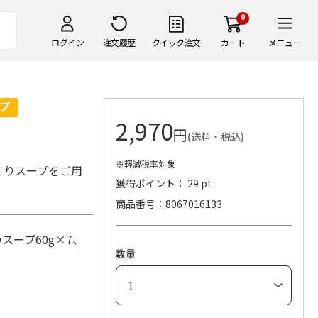
0
ログイン
注文履歴
クイック注文
カート
メニュー
2,970
円
(送料・税込)
※軽減税率対象
てりスープをご用
獲得ポイント： 29 pt
商品番号
8067016133
スープ60g×7、
数量