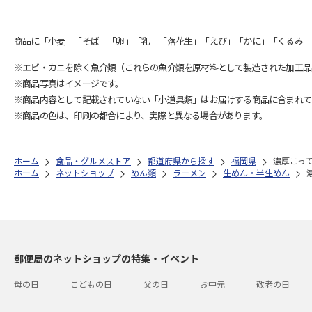
商品に「小麦」「そば」「卵」「乳」「落花生」「えび」「かに」「くるみ」
※エビ・カニを除く魚介類（これらの魚介類を原材料として製造された加工品
※商品写真はイメージです。
※商品内容として記載されていない「小道具類」はお届けする商品に含まれて
※商品の色は、印刷の都合により、実際と異なる場合があります。
ホーム
食品・グルメストア
都道府県から探す
福岡県
濃厚こっ
ホーム
ネットショップ
めん類
ラーメン
生めん・半生めん
郵便局のネットショップの特集・イベント
母の日
こどもの日
父の日
お中元
敬老の日