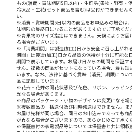
もの(消費・賞味期間5日以内)・生鮮品(果物・野菜・
冷凍品・生花(セット商品を含む)は受付ができません
い。
※消費・賞味期間5日以内の商品をお申込みの場合は
味期限の最終日になることがありますのでご了承くだ
※青果物のサイズ指定はできません。天候によりお届
る場合がございます。
※「消費期間」は製造(加工)日から安全に召し上がれ
期間」は製造(加工)日から品質の保持が十分に可能な
期間で表示しています。お届け日からの期間を保証す
せん。複数の商品がセットになっている場合、最も短
います。なお、法律に基づく賞味（消費）期限につい
品に記載しています。
※花卉・花弁の開花状態及び花色、リボン、ラッピング
異なる場合があります。
※商品のパッケージ・小物のデザインは変更になる場
※複数商品の一括送付及び同時発送はできません。ま
お届け先様が同じ場合、同日のお申込みであっても商
が異なる場合がございますので、あらかじめご了承く
※保証書付の家電製品等については保証書と共に領収