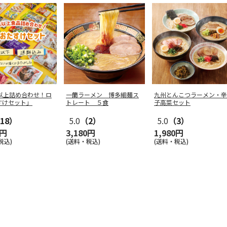
点以上詰め合わせ！ロ
一蘭ラーメン 博多細麺ス
九州とんこつラーメン・辛
すけセット」
トレート ５食
子高菜セット
18）
5.0
（2）
5.0
（3）
0円
3,180円
1,980円
税込)
(送料・税込)
(送料・税込)