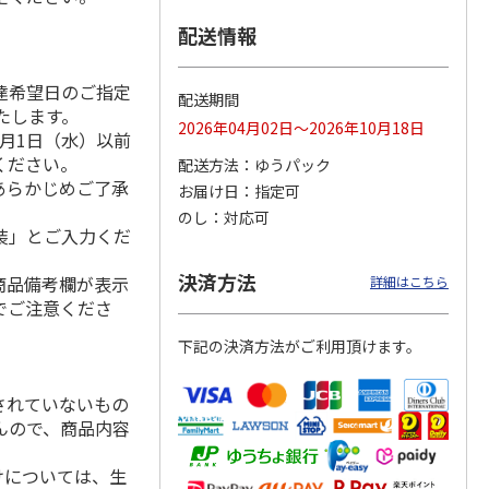
配送情報
達希望日のご指定
味ラー
＜お中元＞喜多方ラ
札幌西山ラーメン
一蘭ラーメン 博多
配送期間
いたします。
ーメン温冷詰合せ
５食
細麺ストレート ５
2026年04月02日～2026年10月18日
食
月1日（水）以前
4.0
（2）
4.7
（3）
5.0
（2）
ください。
配送方法
ゆうパック
1,900円
1,950円
3,180円
あらかじめご了承
お届け日
指定可
(送料・税込)
(送料・税込)
(送料・税込)
のし
対応可
装」とご入力くだ
決済方法
商品備考欄が表示
詳細はこちら
でご注意くださ
下記の決済方法がご利用頂けます。
されていないもの
んので、商品内容
けについては、生