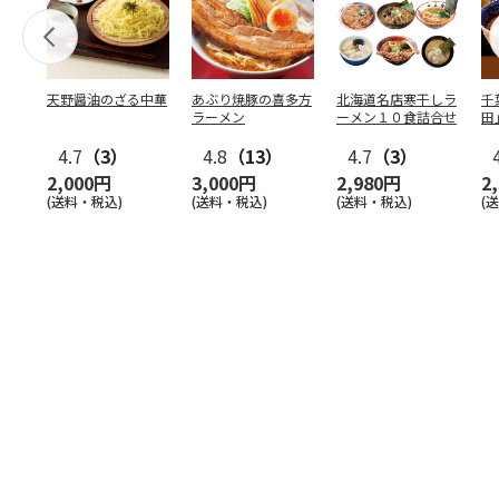
天野醤油のざる中華
あぶり焼豚の喜多方
北海道名店寒干しラ
千
ラーメン
ーメン１０食詰合せ
田
4.7
（3）
4.8
（13）
4.7
（3）
2,000円
3,000円
2,980円
2
(送料・税込)
(送料・税込)
(送料・税込)
(