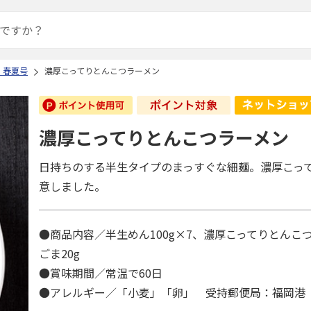
 春夏号
濃厚こってりとんこつラーメン
濃厚こってりとんこつラーメン
日持ちのする半生タイプのまっすぐな細麺。濃厚こっ
意しました。
●商品内容／半生めん100g×7、濃厚こってりとんこつ
ごま20g
●賞味期間／常温で60日
●アレルギー／「小麦」「卵」 受持郵便局：福岡港