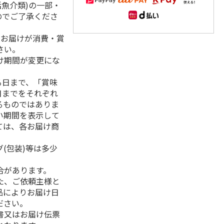
活魚介類)の一部・
のでご了承くださ
、お届けが消費・賞
さい。
け期間が変更にな
る日まで、「賞味
日までをそれぞれ
るものではありま
い期間を表示して
ては、各お届け商
(包装)等は多少
合があります。
た、ご依頼主様と
品によりお届け日
ださい。
書又はお届け伝票