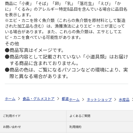
商品に「小麦」「そば」「卵」「乳」「落花生」「えび」「か
に」「くるみ」のアレルギー特定8品目を含んでいる場合に品目名
を表示します。
※エビ・カニを除く魚介類（これらの魚介類を原材料として製造
された加工品も含む）は、漁獲漁法によりエビ・カニが混じって
いる場合があります。 また、これらの魚介類は、エサとしてエ
ビ・カニを食べている可能性があります。
その他
商品写真はイメージです。
商品内容として記載されていない「小道具類」はお届け
する商品に含まれておりません。
商品の色は、ご覧になるパソコンなどの環境により、実
際と異なる場合があります。
ホーム
食品・グルメストア
都道府県から探す
福岡県
福太郎無着
ホーム
ネットショップ
水産品
ご利用ガイド
よくあるご質問
お問い合わせ
利用規約