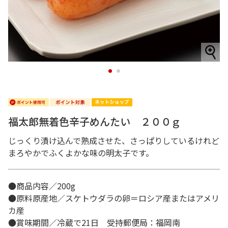
1
2
福太郎無着色辛子めんたい ２００ｇ
じっくり漬け込んで熟成させた、さっぱりしているけれど
まろやかでふくよかな味の明太子です。
●商品内容／200g
●原料原産地／スケトウダラの卵＝ロシア産またはアメリ
カ産
●賞味期間／冷蔵で21日 受持郵便局：福岡南