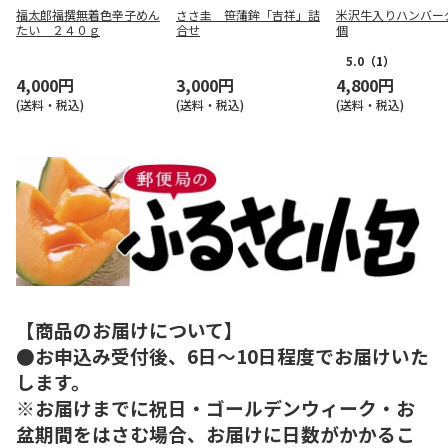
福太郎福撰無着色辛子めん
ささ圭 笹蒲鉾「吉祥」詰
米沢牛入りハンバー
たい ２４０ｇ
合せ
個
5.0
（1）
4,000円
3,000円
4,800円
(送料・税込)
(送料・税込)
(送料・税込)
【商品のお届けについて】
●お申込み受付後、6日～10日程度でお届けいた
します。
※お届けまでに祝日・ゴールデンウィーク・お
盆期間をはさむ場合、お届けに日数がかかるこ