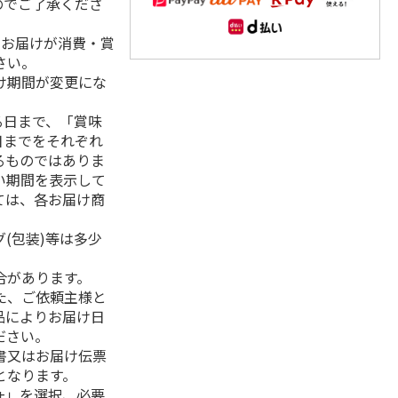
のでご了承くださ
、お届けが消費・賞
さい。
け期間が変更にな
る日まで、「賞味
日までをそれぞれ
るものではありま
い期間を表示して
ては、各お届け商
(包装)等は多少
合があります。
た、ご依頼主様と
品によりお届け日
ださい。
書又はお届け伝票
となります。
+」を選択、必要