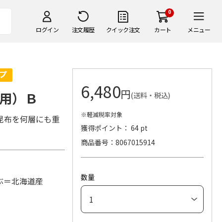
0
ログイン
注文履歴
クイック注文
カート
メニュー
6,480
円
用）Ｂ
(送料・税込)
※軽減税率対象
昆布を何層にも重
獲得ポイント： 64 pt
商品番号
8067015914
数量
ぶ＝北海道産