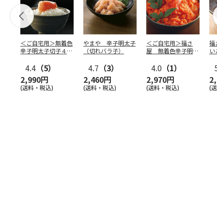
＜ご自宅用＞無着色
やまや 辛子明太子
＜ご自宅用＞福さ
福
辛子明太子切子４６
（切れバラ子）
屋 無着色辛子明太
い
０ｇ
子（切子）４５０ｇ
4.4
（5）
4.7
（3）
4.0
（1）
2,990円
2,460円
2,970円
2
(送料・税込)
(送料・税込)
(送料・税込)
(