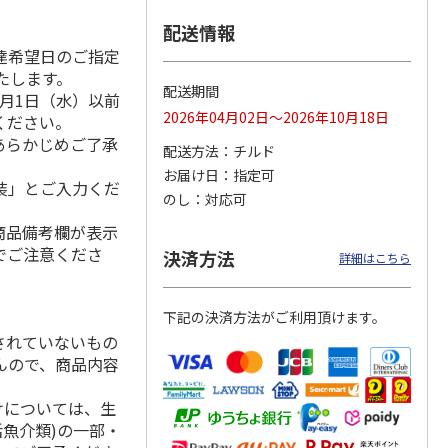
配送情報
達希望日のご指定
いたします。
存に便
＜お中元＞博多ふく
【冷凍】北海道産い
福さ屋 辛子明太子
配送期間
月1日（水）以前
り落と
いち 辛子明太子
くら醤油漬け 100ｇ
（切れバラ子）・た
2026年04月02日～2026年10月18日
ください。
上切れ
（鮭工房・サーモ
らこ（切れ子）
5.0
（1）
ン
…
4.0
（1）
あらかじめご了承
配送方法
チルド
2,980円
2,150円
2,590円
お届け日
指定可
(送料・税込)
(送料別・税込)
(送料・税込)
装」とご入力くだ
のし
対応可
商品備考欄が表示
でご注意くださ
決済方法
詳細はこちら
下記の決済方法がご利用頂けます。
されていないもの
んので、商品内容
けについては、生
活魚介類)の一部・