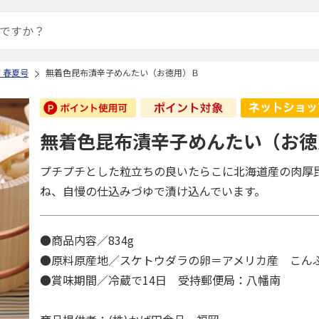
 春夏号
無着色昆布漬辛子めんたい（お徳用）Ｂ
無着色昆布漬辛子めんたい（お徳
プチプチとした粒立ちの良いたらこに北海道産の肉厚
ね、自慢の仕込みづゆで漬け込んでいます。
●商品内容／834g
●原料原産地／スケトウダラの卵＝アメリカ産 こん
●賞味期間／冷蔵で14日 受持郵便局：八幡南