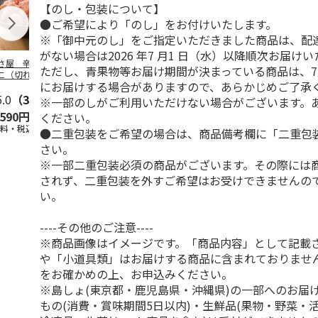
【のし・包装について】
●ご希望により「のし」をお付けいたします。
※「御中元のし」をご指定いただきました商品は、配
がない場合は2026 年7 月1 日（水）以降順次お届け
さ屋 辛子めんた
＜お中元＞やまや無
＜お中元＞辛子明太
＜お中元＞保
ただし、青果物等お届け期間が決まっている商品は、7
こ（切れバラ子）
着色辛子明太子Ａ
子
利 小分け切
にお届けする場合がありますので、あらかじめご了承
し辛子明太子
5.0
（3）
5.0
（2）
※一部のしがご利用いただけない場合がございます。
,590円
3,240円
2,480円
2,950円
ください。
送料・税込)
(送料・税込)
(送料・税込)
(送料・税込)
●二重包装をご希望の場合は、商品備考欄に「二重包
さい。
※一部二重包装必須の商品がございます。その際には
されず、二重包装を外すご希望はお受けできませんの
い。
----その他のご注意----
※商品画像はイメージです。「商品内容」として記載
や「小道具類」はお届けする商品に含まれておりませ
をお確かめの上、お申込みください。
※島しょ(東京都・鹿児島県・沖縄県)の一部へのお届
もの(消費・賞味期間5日以内)・生鮮品(果物・野菜・