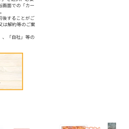
当画面での「カー
。
前後することがご
又は解約等のご案
」、「自社」等の