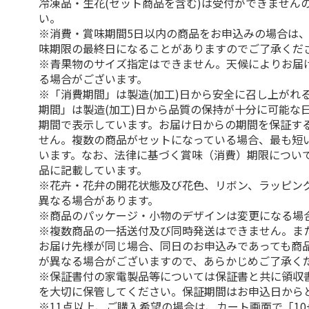
冷凍品・生花(セット商品を含む)は受付ができません
い。
※消費・賞味期間5日以内の商品をお申込みの場合は
味期限の最終日になることがありますのでご了承くだ
※青果物のサイズ指定はできません。天候によりお届
る場合がございます。
※「消費期間」は製造(加工)日から安全に召し上がれ
期間」は製造(加工)日から品質の保持が十分に可能な
期間で表示しています。お届け日からの期間を保証す
せん。複数の商品がセットになっている場合、最も短
います。なお、法律に基づく賞味（消費）期限につい
品に記載しています。
※花卉・花弁の開花状態及び花色、リボン、ラッピング
異なる場合があります。
※商品のパッケージ・小物のデザインは変更になる場
※複数商品の一括送付及び同時発送はできません。ま
お届け先様が同じ場合、同日のお申込みであっても商
が異なる場合がございますので、あらかじめご了承く
※保証書付の家電製品等については保証書と共に領収
を大切に保管してください。保証期間はお申込日から
※11点以上、ご購入希望の場合は、カート画面で「10