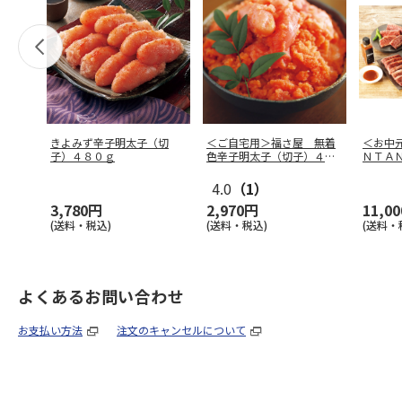
きよみず辛子明太子（切
＜ご自宅用＞福さ屋 無着
＜お中
子）４８０ｇ
色辛子明太子（切子）４５
ＮＴＡ
０ｇ
ット
4.0
（1）
3,780円
2,970円
11,0
(送料・税込)
(送料・税込)
(送料・
よくあるお問い合わせ
お支払い方法
注文のキャンセルについて