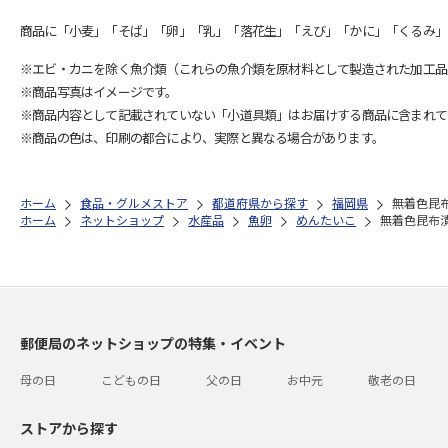
商品に「小麦」「そば」「卵」「乳」「落花生」「えび」「かに」「くるみ」
※エビ・カニを除く魚介類（これらの魚介類を原材料として製造された加工品
※商品写真はイメージです。
※商品内容として記載されていない「小道具類」はお届けする商品に含まれて
※商品の色は、印刷の都合により、実際と異なる場合があります。
ホーム
食品・グルメストア
都道府県から探す
福岡県
無着色昆
ホーム
ネットショップ
水産品
魚卵
めんたいこ
無着色昆布
郵便局のネットショップの特集・イベント
母の日
こどもの日
父の日
お中元
敬老の日
ストアから探す