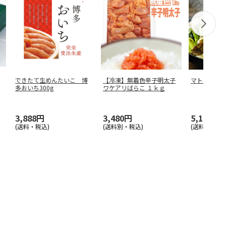
できたて生めんたいこ 博
【冷凍】無着色辛子明太子
マトンロー
多おいち300g
ワケアリばらこ １ｋｇ
3,888円
3,480円
5,160円
(送料・税込)
(送料別・税込)
(送料・税込)