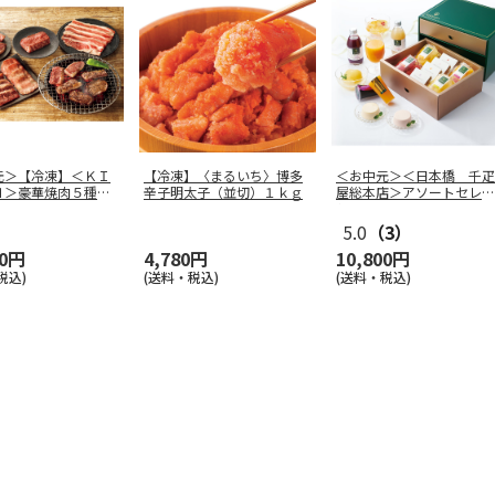
元＞【冷凍】＜ＫＩ
【冷凍】〈まるいち〉博多
＜お中元＞＜日本橋 千疋
Ｎ＞豪華焼肉５種セ
辛子明太子（並切）１ｋｇ
屋総本店＞アソートセレク
ション
5.0
（3）
00円
4,780円
10,800円
税込)
(送料・税込)
(送料・税込)