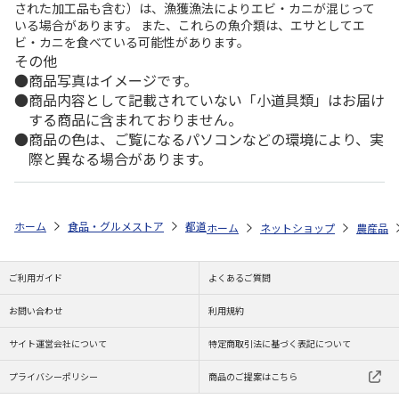
された加工品も含む）は、漁獲漁法によりエビ・カニが混じって
いる場合があります。 また、これらの魚介類は、エサとしてエ
ビ・カニを食べている可能性があります。
その他
商品写真はイメージです。
商品内容として記載されていない「小道具類」はお届け
する商品に含まれておりません。
商品の色は、ご覧になるパソコンなどの環境により、実
際と異なる場合があります。
ホーム
食品・グルメストア
都道府県から探す
高知県
夏小夏 贈
ホーム
ネットショップ
農産品
ご利用ガイド
よくあるご質問
お問い合わせ
利用規約
サイト運営会社について
特定商取引法に基づく表記について
プライバシーポリシー
商品のご提案はこちら