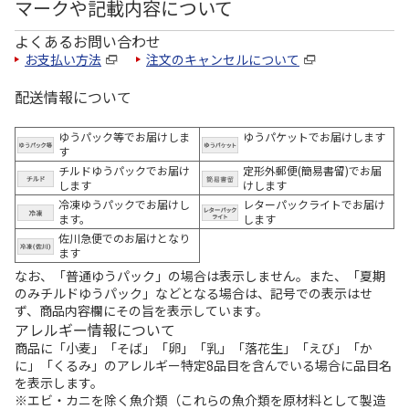
マークや記載内容について
よくあるお問い合わせ
お支払い方法
注文のキャンセルについて
配送情報について
ゆうパック等でお届けしま
ゆうパケットでお届けします
す
チルドゆうパックでお届け
定形外郵便(簡易書留)でお届
します
けします
冷凍ゆうパックでお届けし
レターパックライトでお届け
ます。
します
佐川急便でのお届けとなり
ます
なお、「普通ゆうパック」の場合は表示しません。また、「夏期
のみチルドゆうパック」などとなる場合は、記号での表示はせ
ず、商品内容欄にその旨を表示しています。
アレルギー情報について
商品に「小麦」「そば」「卵」「乳」「落花生」「えび」「か
に」「くるみ」のアレルギー特定8品目を含んでいる場合に品目名
を表示します。
※エビ・カニを除く魚介類（これらの魚介類を原材料として製造