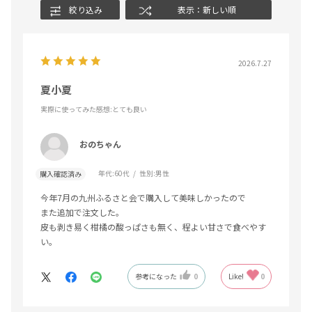
絞り込み
表示：新しい順
2026.7.27
夏小夏
実際に使ってみた感想
:とても良い
おのちゃん
年代:
60代
性別:
男性
購入確認済み
今年7月の九州ふるさと会で購入して美味しかったので
また追加で注文した。
皮も剥き易く柑橘の酸っぱさも無く、程よい甘さで食べやす
い。
参考になった
0
Like!
0