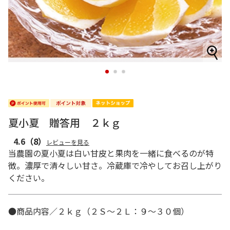
1
2
3
夏小夏 贈答用 ２ｋｇ
4.6
（8）
レビューを見る
当農園の夏小夏は白い甘皮と果肉を一緒に食べるのが特
徴。濃厚で清々しい甘さ。冷蔵庫で冷やしてお召し上がり
ください。
●商品内容／２ｋｇ（２Ｓ～２Ｌ：９～３０個）