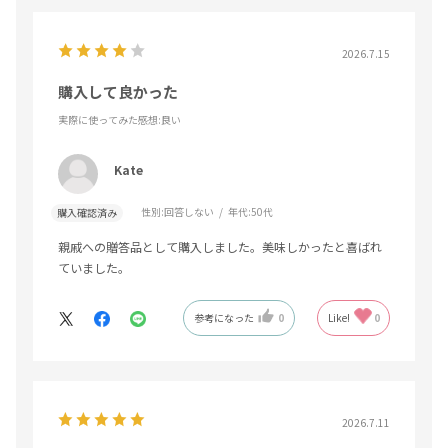
2026.7.15
購入して良かった
実際に使ってみた感想
:良い
Kate
性別:
回答しない
年代:
50代
購入確認済み
親戚への贈答品として購入しました。美味しかったと喜ばれ
ていました。
参考になった
0
Like!
0
2026.7.11