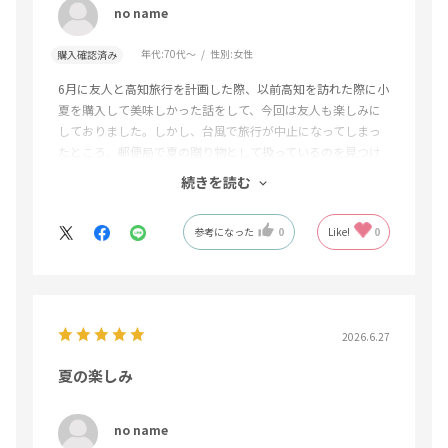
no name
年代:
70代～
性別:
女性
購入確認済み
6月に友人と高知旅行を計画した際、以前高知を訪れた際に小
夏を購入して美味しかった話をして、今回は友人も楽しみに
しておりました。しかし、台風で旅行が中止になってしまっ
たところ、郵便局で夏の贈り物として扱っているのを見つけ
たので、高知での小夏を楽しみにしていた友人に送り、とて
続きを読む
も喜ばれました。
参考になった
0
Like!
0
2026.6.27
夏の楽しみ
no name