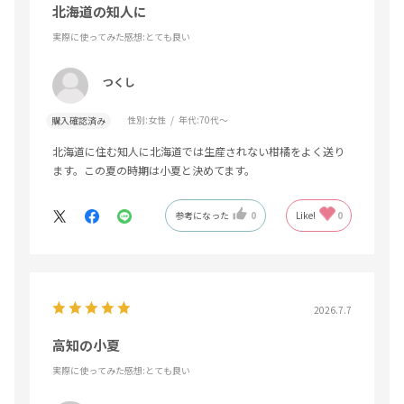
北海道の知人に
実際に使ってみた感想
:とても良い
つくし
性別:
女性
年代:
70代～
購入確認済み
北海道に住む知人に北海道では生産されない柑橘をよく送り
ます。この夏の時期は小夏と決めてます。
参考になった
0
Like!
0
2026.7.7
高知の小夏
実際に使ってみた感想
:とても良い