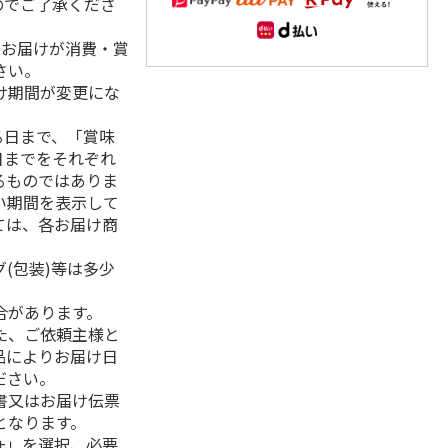
のでご了承くださ
、お届けが消費・賞
さい。
け期間が変更にな
る日まで、「賞味
日までをそれぞれ
るものではありま
い期間を表示して
ては、各お届け商
(包装)等は多少
合があります。
た、ご依頼主様と
品によりお届け日
ださい。
書又はお届け伝票
となります。
+」を選択、必要