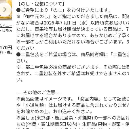
【のし・包装について】
●ご希望により「のし」をお付けいたします。
※「御中元のし」をご指定いただきました商品は、配
がない場合は2026 年7 月1 日（水）以降順次お届け
ムハニー （ 巣
純粋国産百花蜜
国産蜂蜜（里山の百
訳ありマヌカ
ただし、青果物等お届け期間が決まっている商品は、7
・はちみつ ）
花蜂蜜） ２本入
250gUMF10
にお届けする場合がありますので、あらかじめご了承
40g [農薬残留検
…
4.0
（1）
5.0
（1）
※一部のしがご利用いただけない場合がございます。
,170円
2,700円
3,240円
6,930円
ください。
送料・税込)
(送料・税込)
(送料・税込)
(税込)
●二重包装をご希望の場合は、商品備考欄に「二重包
さい。
※一部二重包装必須の商品がございます。その際には
されず、二重包装を外すご希望はお受けできませんの
い。
----その他のご注意----
※商品画像はイメージです。「商品内容」として記載
や「小道具類」はお届けする商品に含まれておりませ
をお確かめの上、お申込みください。
※島しょ(東京都・鹿児島県・沖縄県)の一部へのお届
もの(消費・賞味期間5日以内)・生鮮品(果物・野菜・