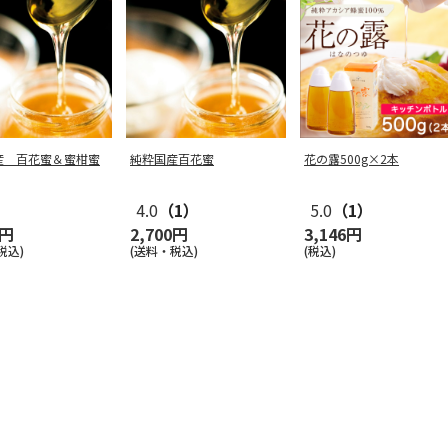
産 百花蜜＆蜜柑蜜
純粋国産百花蜜
花の露500g×2本
4.0
（1）
5.0
（1）
0円
2,700円
3,146円
税込)
(送料・税込)
(税込)