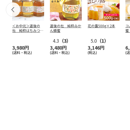
＜お中元＞道後の
道後の杜 純粋みか
花の露500g×2本
コ
杜 純粋はちみつセ
ん蜂蜜
蜜
ット
3
4.3
（3）
5.0
（1）
査
3,980円
3,480円
3,146円
6
(送料・税込)
(送料・税込)
(税込)
(