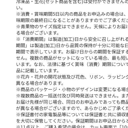
冷凍品・生花(セット商品を含む)は受付ができません
い。
※消費・賞味期間5日以内の商品をお申込みの場合は
味期限の最終日になることがありますのでご了承くだ
※青果物のサイズ指定はできません。天候によりお届
る場合がございます。
※「消費期間」は製造(加工)日から安全に召し上がれ
期間」は製造(加工)日から品質の保持が十分に可能な
期間で表示しています。お届け日からの期間を保証す
せん。複数の商品がセットになっている場合、最も短
います。なお、法律に基づく賞味（消費）期限につい
品に記載しています。
※花卉・花弁の開花状態及び花色、リボン、ラッピング
異なる場合があります。
※商品のパッケージ・小物のデザインは変更になる場
※複数商品の一括送付及び同時発送はできません。ま
お届け先様が同じ場合、同日のお申込みであっても商
が異なる場合がございますので、あらかじめご了承く
※保証書付の家電製品等については保証書と共に領収
を大切に保管してください。保証期間はお申込日から
※11点以上、ご購入希望の場合は、カート画面で「10