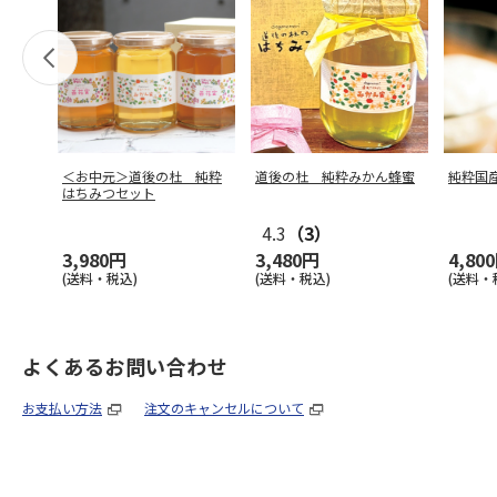
＜お中元＞道後の杜 純粋
道後の杜 純粋みかん蜂蜜
純粋国
はちみつセット
4.3
（3）
3,980円
3,480円
4,80
(送料・税込)
(送料・税込)
(送料・
よくあるお問い合わせ
お支払い方法
注文のキャンセルについて