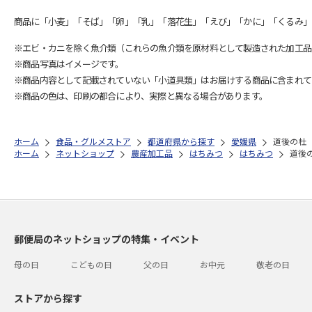
商品に「小麦」「そば」「卵」「乳」「落花生」「えび」「かに」「くるみ」
※エビ・カニを除く魚介類（これらの魚介類を原材料として製造された加工品
※商品写真はイメージです。
※商品内容として記載されていない「小道具類」はお届けする商品に含まれて
※商品の色は、印刷の都合により、実際と異なる場合があります。
ホーム
食品・グルメストア
都道府県から探す
愛媛県
道後の杜
ホーム
ネットショップ
農産加工品
はちみつ
はちみつ
道後
郵便局のネットショップの特集・イベント
母の日
こどもの日
父の日
お中元
敬老の日
ストアから探す