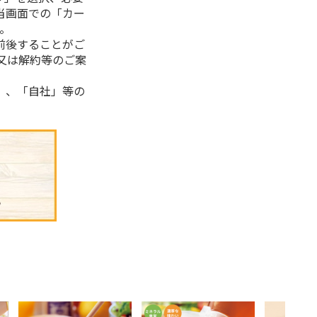
当画面での「カー
。
前後することがご
又は解約等のご案
」、「自社」等の