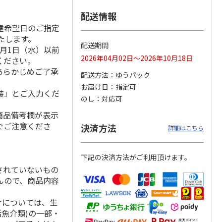
配送情報
達希望日のご指定
いたします。
蜂蜜
ニュージーランド産
コムハニー （ 巣
山田養蜂場 里山の
配送期間
月1日（水）以前
+ ×2個
蜂蜜500g×2本(自
蜜・はちみつ ）桐
百花蜂蜜 ３００ｇ
2026年04月02日～2026年10月18日
ください。
家用)
箱入り 340g [農
…
4.0
（1）
あらかじめご了承
配送方法
ゆうパック
3,802円
6,670円
3,490円
お届け日
指定可
(税込)
(送料・税込)
(送料・税込)
装」とご入力くだ
のし
対応可
商品備考欄が表示
でご注意くださ
決済方法
詳細はこちら
下記の決済方法がご利用頂けます。
されていないもの
んので、商品内容
けについては、生
活魚介類)の一部・