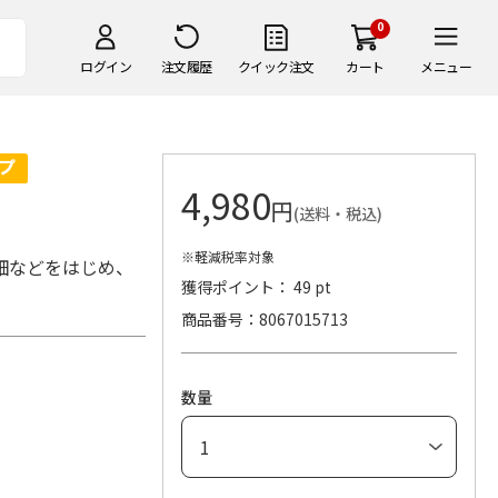
0
ログイン
注文履歴
クイック注文
カート
メニュー
4,980
円
(送料・税込)
※軽減税率対象
畑などをはじめ、
獲得ポイント： 49 pt
商品番号
8067015713
数量