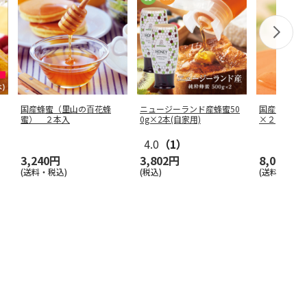
国産蜂蜜（里山の百花蜂
ニュージーランド産蜂蜜50
国産 百花
蜜） ２本入
0g×2本(自家用)
×２
4.0
（1）
3,240円
3,802円
8,000円
(送料・税込)
(税込)
(送料・税込)