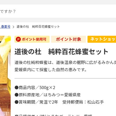
 春夏号
道後の杜 純粋百花蜂蜜セット
道後の杜 純粋百花蜂蜜セット
道後の杜純粋蜂蜜は、道後温泉の裾野に広がるみかん
愛媛県内にて採蜜した自然の恵みです。
●商品内容／500g×2
●原料原産地／はちみつ＝愛媛県産
●賞味期間／常温で2年 受持郵便局：松山石手