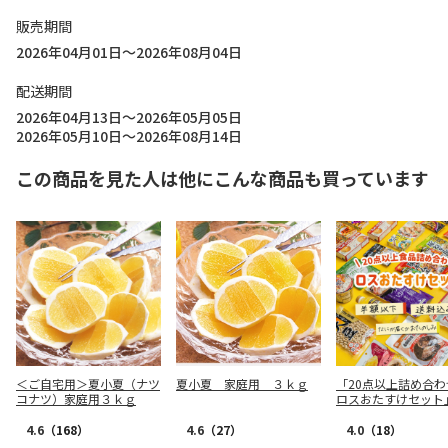
販売期間
2026年04月01日～2026年08月04日
配送期間
2026年04月13日～2026年05月05日
2026年05月10日～2026年08月14日
この商品を見た人は他にこんな商品も買っています
＜ご自宅用＞夏小夏（ナツ
夏小夏 家庭用 ３ｋｇ
「20点以上詰め合わ
コナツ）家庭用３ｋｇ
ロスおたすけセット
4.6
（168）
4.6
（27）
4.0
（18）