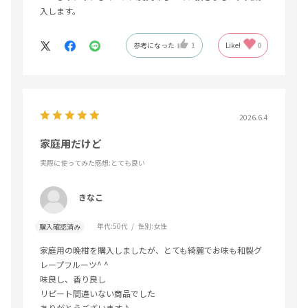
入します。
参考になった
1
Like!
0
2026.6.4
家庭用だけど
実際に使ってみた感想
:とても良い
きなこ
年代:
50代
性別:
女性
購入確認済み
家庭用の晩柑を購入しましたが、とても綺麗でお味も和製グ
レープフルーツ^ ^
味良し、香り良し
リピート間違いない商品でした
ありがとうございます♪