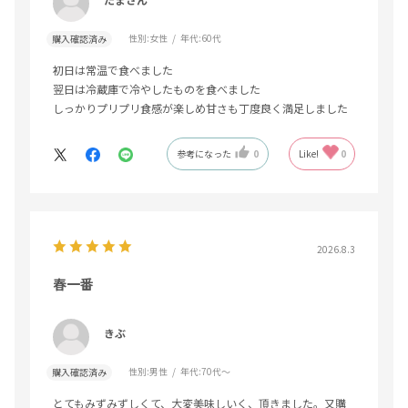
性別:
女性
年代:
60代
購入確認済み
初日は常温で食べました
翌日は冷蔵庫で冷やしたものを食べました
しっかりプリプリ食感が楽しめ甘さも丁度良く満足しました
参考になった
0
Like!
0
2026.8.3
春一番
きぶ
性別:
男性
年代:
70代～
購入確認済み
とてもみずみずしくて、大変美味しいく、頂きました。又購