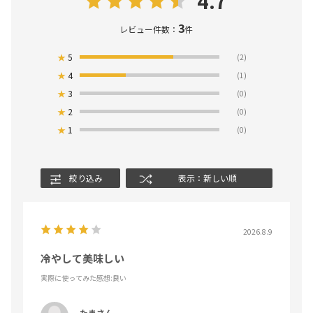
4.7
3
レビュー件数：
件
★
5
(2)
★
4
(1)
★
3
(0)
★
2
(0)
★
1
(0)
絞り込み
表示：新しい順
2026.8.9
冷やして美味しい
実際に使ってみた感想
:良い
たまさん