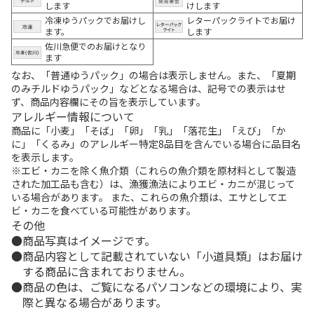
します
けします
冷凍ゆうパックでお届けし
レターパックライトでお届け
ます。
します
佐川急便でのお届けとなり
ます
なお、「普通ゆうパック」の場合は表示しません。また、「夏期
のみチルドゆうパック」などとなる場合は、記号での表示はせ
ず、商品内容欄にその旨を表示しています。
アレルギー情報について
商品に「小麦」「そば」「卵」「乳」「落花生」「えび」「か
に」「くるみ」のアレルギー特定8品目を含んでいる場合に品目名
を表示します。
※エビ・カニを除く魚介類（これらの魚介類を原材料として製造
された加工品も含む）は、漁獲漁法によりエビ・カニが混じって
いる場合があります。 また、これらの魚介類は、エサとしてエ
ビ・カニを食べている可能性があります。
その他
商品写真はイメージです。
商品内容として記載されていない「小道具類」はお届け
する商品に含まれておりません。
商品の色は、ご覧になるパソコンなどの環境により、実
際と異なる場合があります。