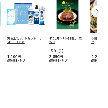
爽快生活ギフトセット Ｊ
47CLUB×RINGBELL 森
小川の庄 
ＭＫ－１００
もり
せ
5.0
（1）
1,100円
3,850円
4,290円
(送料別・税込)
(送料別・税込)
(送料・税込)