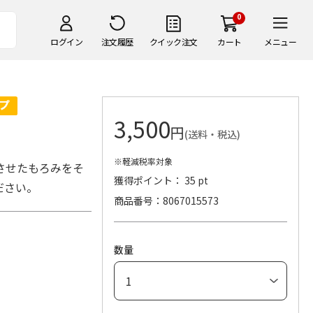
0
ログイン
注文履歴
クイック注文
カート
メニュー
3,500
円
(送料・税込)
※軽減税率対象
させたもろみをそ
獲得ポイント： 35 pt
ださい。
商品番号
8067015573
数量