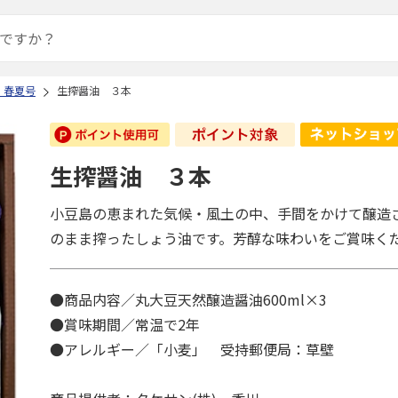
 春夏号
生搾醤油 ３本
生搾醤油 ３本
小豆島の恵まれた気候・風土の中、手間をかけて醸造
のまま搾ったしょう油です。芳醇な味わいをご賞味く
●商品内容／丸大豆天然醸造醤油600ml×3
●賞味期間／常温で2年
●アレルギー／「小麦」 受持郵便局：草壁