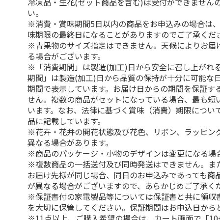
冷凍品・生花(セット商品を含む)は受付ができません
い。
※消費・賞味期間5日以内の商品をお申込みの場合は
味期限の最終日になることがありますのでご了承くだ
※青果物のサイズ指定はできません。天候によりお届
る場合がございます。
※「消費期間」は製造(加工)日から安全に召し上がれ
期間」は製造(加工)日から品質の保持が十分に可能な
期間で表示しています。お届け日からの期間を保証す
せん。複数の商品がセットになっている場合、最も短
います。なお、法律に基づく賞味（消費）期限につい
品に記載しています。
※花卉・花弁の開花状態及び花色、リボン、ラッピング
異なる場合があります。
※商品のパッケージ・小物のデザインは変更になる場
※複数商品の一括送付及び同時発送はできません。ま
お届け先様が同じ場合、同日のお申込みであっても商
が異なる場合がございますので、あらかじめご了承く
※保証書付の家電製品等については保証書と共に領収
を大切に保管してください。保証期間はお申込日から
※11点以上、ご購入希望の場合は、カート画面で「10