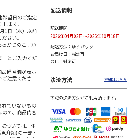
配送情報
達希望日のご指定
いたします。
合せ
ぐるめパケット 職
お醤油ギフトセット
生（なま）醤油
配送期間
月1日（水）以前
人のだし・ふりかけ
（1L×4本）
2026年04月02日～2026年10月18日
ください。
セット
あらかじめご了承
配送方法
ゆうパック
2,880円
4,100円
2,800円
お届け日
指定可
(送料・税込)
(送料・税込)
(送料・税込)
装」とご入力くだ
のし
対応可
商品備考欄が表示
でご注意くださ
決済方法
詳細はこちら
下記の決済方法がご利用頂けます。
されていないもの
んので、商品内容
けについては、生
活魚介類)の一部・