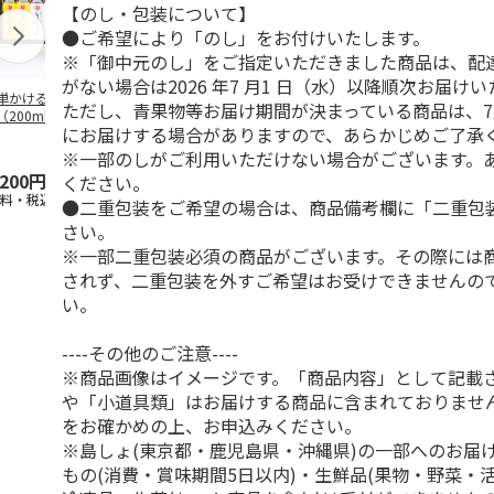
【のし・包装について】
●ご希望により「のし」をお付けいたします。
※「御中元のし」をご指定いただきました商品は、配
がない場合は2026 年7 月1 日（水）以降順次お届け
単かけるだけセッ
＜お中元＞ねこぶだ
北海道・日高産 根
小豆島醤油詰
ただし、青果物等お届け期間が決まっている商品は、7
（200ml×6本入
し・ねこぶみそ ミ
昆布だし
にお届けする場合がありますので、あらかじめご了承
）
ックス５本セット
※一部のしがご利用いただけない場合がございます。
,200円
5,090円
3,080円
3,900円
ください。
送料・税込)
(送料・税込)
(送料・税込)
(送料・税込)
●二重包装をご希望の場合は、商品備考欄に「二重包
さい。
※一部二重包装必須の商品がございます。その際には
されず、二重包装を外すご希望はお受けできませんの
い。
----その他のご注意----
※商品画像はイメージです。「商品内容」として記載
や「小道具類」はお届けする商品に含まれておりませ
をお確かめの上、お申込みください。
※島しょ(東京都・鹿児島県・沖縄県)の一部へのお届
もの(消費・賞味期間5日以内)・生鮮品(果物・野菜・