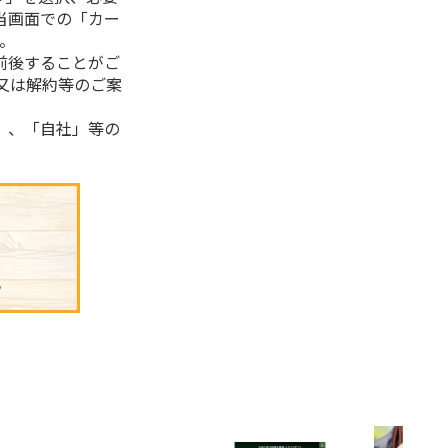
当画面での「カー
。
前後することがご
又は解約等のご案
」、「自社」等の