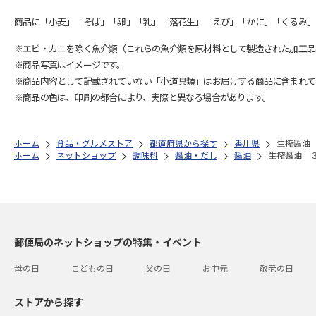
商品に「小麦」「そば」「卵」「乳」「落花生」「えび」「かに」「くるみ」
※エビ・カニを除く魚介類（これらの魚介類を原材料として製造された加工品
※商品写真はイメージです。
※商品内容として記載されていない「小道具類」はお届けする商品に含まれて
※商品の色は、印刷の都合により、実際と異なる場合があります。
ホーム
食品・グルメストア
都道府県から探す
香川県
生搾醤油
ホーム
ネットショップ
調味料
醤油・だし
醤油
生搾醤油 
郵便局のネットショップの特集・イベント
母の日
こどもの日
父の日
お中元
敬老の日
ストアから探す