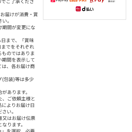
のでご了承くださ
、お届けが消費・賞
さい。
け期間が変更にな
る日まで、「賞味
日までをそれぞれ
るものではありま
い期間を表示して
ては、各お届け商
(包装)等は多少
合があります。
た、ご依頼主様と
品によりお届け日
ださい。
書又はお届け伝票
となります。
+」を選択、必要