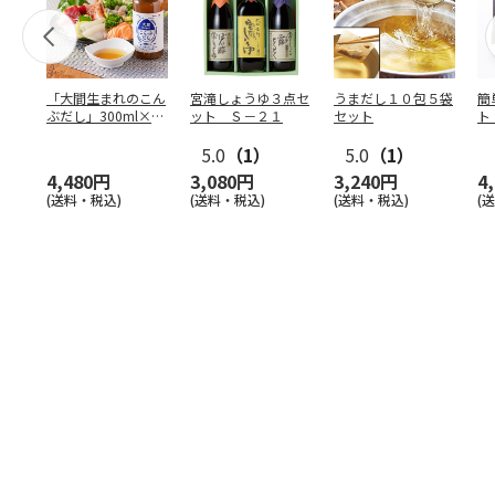
「大間生まれのこん
宮滝しょうゆ３点セ
うまだし１０包５袋
簡
ぶだし」300ml×12
ット Ｓ－２１
セット
ト
本
り
5.0
（1）
5.0
（1）
4,480円
3,080円
3,240円
4
(送料・税込)
(送料・税込)
(送料・税込)
(