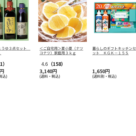
ょうゆ３点セット
＜ご自宅用＞夏小夏（ナツ
暮らしのギフトキッチンセ
１
コナツ）家庭用３ｋｇ
ット ＫＧＫ－１５Ｓ
1）
4.6
（158）
0円
3,140円
1,650円
税込)
(送料・税込)
(送料別・税込)