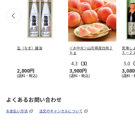
生（なま）醤油
＜お中元＞山形県産白桃２
宮滝し
ｋｇ
Ｓ－２
4.3
（3）
5.0
（
2,800円
3,980円
3,08
(送料・税込)
(送料・税込)
(送料・
よくあるお問い合わせ
お支払い方法
注文のキャンセルについて