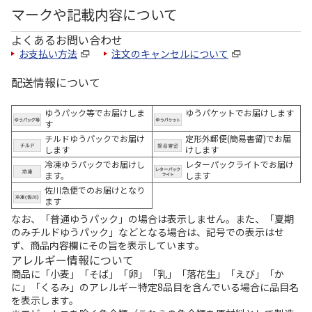
マークや記載内容について
よくあるお問い合わせ
お支払い方法
注文のキャンセルについて
配送情報について
ゆうパック等でお届けしま
ゆうパケットでお届けします
す
チルドゆうパックでお届け
定形外郵便(簡易書留)でお届
します
けします
冷凍ゆうパックでお届けし
レターパックライトでお届け
ます。
します
佐川急便でのお届けとなり
ます
なお、「普通ゆうパック」の場合は表示しません。また、「夏期
のみチルドゆうパック」などとなる場合は、記号での表示はせ
ず、商品内容欄にその旨を表示しています。
アレルギー情報について
商品に「小麦」「そば」「卵」「乳」「落花生」「えび」「か
に」「くるみ」のアレルギー特定8品目を含んでいる場合に品目名
を表示します。