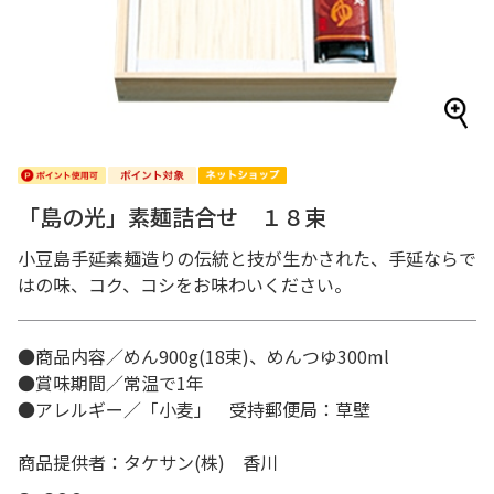
「島の光」素麺詰合せ １８束
小豆島手延素麺造りの伝統と技が生かされた、手延ならで
はの味、コク、コシをお味わいください。
●商品内容／めん900g(18束)、めんつゆ300ml
●賞味期間／常温で1年
●アレルギー／「小麦」 受持郵便局：草壁
商品提供者：タケサン(株) 香川