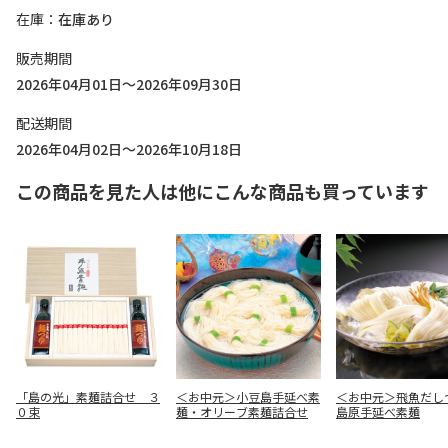
在庫
在庫あり
販売期間
2026年04月01日～2026年09月30日
配送期間
2026年04月02日～2026年10月18日
この商品を見た人は他にこんな商品も買っています
「島の光」素麺詰合せ ３
＜お中元＞小豆島手延べ素
＜お中元＞飛魚だし
０束
麺・オリーブ素麺詰合せ
島原手延べ素麺