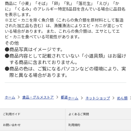
商品に「小麦」「そば」「卵」「乳」「落花生」「えび」「か
に」「くるみ」のアレルギー特定8品目を含んでいる場合に品目名
を表示します。
※エビ・カニを除く魚介類（これらの魚介類を原材料として製造
された加工品も含む）は、漁獲漁法によりエビ・カニが混じって
いる場合があります。 また、これらの魚介類は、エサとしてエ
ビ・カニを食べている可能性があります。
その他
商品写真はイメージです。
商品内容として記載されていない「小道具類」はお届け
する商品に含まれておりません。
商品の色は、ご覧になるパソコンなどの環境により、実
際と異なる場合があります。
ホーム
食品・グルメストア
都道府県から探す
香川県
包丁切りさ
ホーム
ネットショップ
めん類
ご利用ガイド
よくあるご質問
お問い合わせ
利用規約