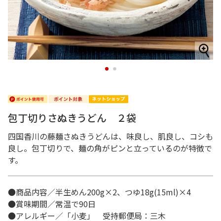
1
2
包丁切りさぬきうどん ２袋
四国香川の藤麺さぬきうどんは、味良し、肌良し、コシも
良し。包丁切りで、麺の角がピンと立っているのが特徴で
す。
●商品内容／半生めん200g×2、つゆ18g(15ml)×4
●賞味期間／常温で90日
●アレルギー／「小麦」 受持郵便局：三木