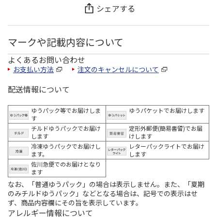
シェアする
マークや記載内容について
よくあるお問い合わせ
お支払い方法
注文のキャンセルについて
配送情報について
ゆうパック等でお届けしま
ゆうパケットでお届けします
す
チルドゆうパックでお届け
定形外郵便(簡易書留)でお届
します
けします
冷凍ゆうパックでお届けし
レターパックライトでお届け
ます。
します
佐川急便でのお届けとなり
ます
なお、「普通ゆうパック」の場合は表示しません。また、「夏期
のみチルドゆうパック」などとなる場合は、記号での表示はせ
ず、商品内容欄にその旨を表示しています。
アレルギー情報について