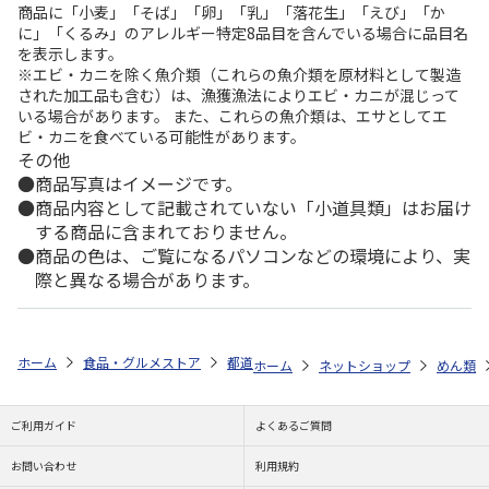
商品に「小麦」「そば」「卵」「乳」「落花生」「えび」「か
に」「くるみ」のアレルギー特定8品目を含んでいる場合に品目名
を表示します。
※エビ・カニを除く魚介類（これらの魚介類を原材料として製造
された加工品も含む）は、漁獲漁法によりエビ・カニが混じって
いる場合があります。 また、これらの魚介類は、エサとしてエ
ビ・カニを食べている可能性があります。
その他
商品写真はイメージです。
商品内容として記載されていない「小道具類」はお届け
する商品に含まれておりません。
商品の色は、ご覧になるパソコンなどの環境により、実
際と異なる場合があります。
ホーム
食品・グルメストア
都道府県から探す
香川県
小豆島・銀
ホーム
ネットショップ
めん類
ご利用ガイド
よくあるご質問
お問い合わせ
利用規約