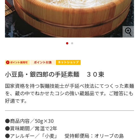
1
2
小豆島・銀四郎の手延素麺 ３０束
国家資格を持つ製麺技能士が手延べ技法にてつくった素麺
を、蔵の中でねかせたコシの強い蔵越品です。ご贈答にも
好適です。
●商品内容／50g×30
●賞味期間／常温で2年
●アレルギー／「小麦」 受持郵便局：オリーブの島