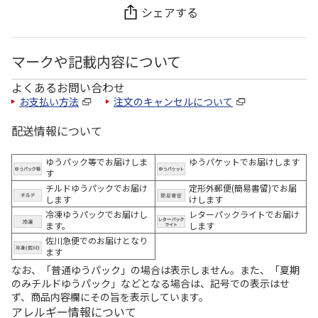
シェアする
マークや記載内容について
よくあるお問い合わせ
お支払い方法
注文のキャンセルについて
配送情報について
ゆうパック等でお届けしま
ゆうパケットでお届けします
す
チルドゆうパックでお届け
定形外郵便(簡易書留)でお届
します
けします
冷凍ゆうパックでお届けし
レターパックライトでお届け
ます。
します
佐川急便でのお届けとなり
ます
なお、「普通ゆうパック」の場合は表示しません。また、「夏期
のみチルドゆうパック」などとなる場合は、記号での表示はせ
ず、商品内容欄にその旨を表示しています。
アレルギー情報について