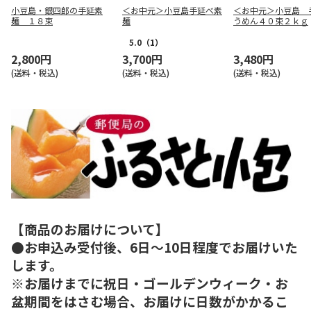
小豆島・銀四郎の手延素
＜お中元＞小豆島手延べ素
＜お中元＞小豆島 
麺 １８束
麺
うめん４０束２ｋｇ
5.0
（1）
2,800円
3,700円
3,480円
(送料・税込)
(送料・税込)
(送料・税込)
【商品のお届けについて】
●お申込み受付後、6日～10日程度でお届けいた
します。
※お届けまでに祝日・ゴールデンウィーク・お
盆期間をはさむ場合、お届けに日数がかかるこ