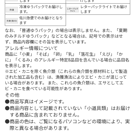
します
けします
冷凍ゆうパックでお届けし
レターパックライトでお届け
ます。
します
佐川急便でのお届けとなり
ます
なお、「普通ゆうパック」の場合は表示しません。また、「夏期
のみチルドゆうパック」などとなる場合は、記号での表示はせ
ず、商品内容欄にその旨を表示しています。
アレルギー情報について
商品に「小麦」「そば」「卵」「乳」「落花生」「えび」「か
に」「くるみ」のアレルギー特定8品目を含んでいる場合に品目名
を表示します。
※エビ・カニを除く魚介類（これらの魚介類を原材料として製造
された加工品も含む）は、漁獲漁法によりエビ・カニが混じって
いる場合があります。 また、これらの魚介類は、エサとしてエ
ビ・カニを食べている可能性があります。
その他
商品写真はイメージです。
商品内容として記載されていない「小道具類」はお届け
する商品に含まれておりません。
商品の色は、ご覧になるパソコンなどの環境により、実
際と異なる場合があります。