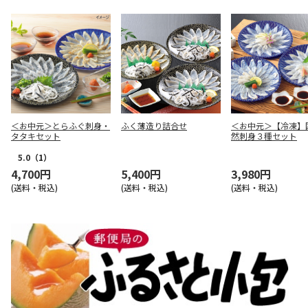
＜お中元＞とらふぐ刺身・
ふく薄造り詰合せ
＜お中元＞【冷凍】
タタキセット
然刺身３種セット
5.0
（1）
4,700円
5,400円
3,980円
(送料・税込)
(送料・税込)
(送料・税込)