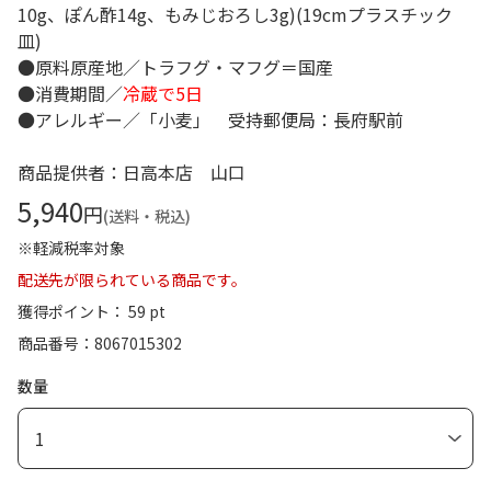
10g、ぽん酢14g、もみじおろし3g)(19cmプラスチック
皿)
●原料原産地／トラフグ・マフグ＝国産
●消費期間／
冷蔵で5日
●アレルギー／「小麦」 受持郵便局：長府駅前
商品提供者：日高本店 山口
5,940
円
(送料・税込)
※軽減税率対象
配送先が限られている商品です。
獲得ポイント： 59 pt
商品番号
8067015302
数量
1