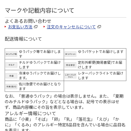
マークや記載内容について
よくあるお問い合わせ
お支払い方法
注文のキャンセルについて
配送情報について
ゆうパック等でお届けしま
ゆうパケットでお届けします
す
チルドゆうパックでお届け
定形外郵便(簡易書留)でお届
します
けします
冷凍ゆうパックでお届けし
レターパックライトでお届け
ます。
します
佐川急便でのお届けとなり
ます
なお、「普通ゆうパック」の場合は表示しません。また、「夏期
のみチルドゆうパック」などとなる場合は、記号での表示はせ
ず、商品内容欄にその旨を表示しています。
アレルギー情報について
商品に「小麦」「そば」「卵」「乳」「落花生」「えび」「か
に」「くるみ」のアレルギー特定8品目を含んでいる場合に品目名
を表示します。