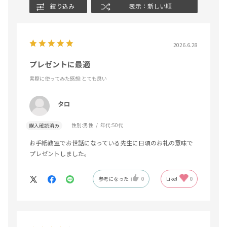
絞り込み
表示：新しい順
2026.6.28
プレゼントに最適
実際に使ってみた感想
:とても良い
タロ
性別:
男性
年代:
50代
購入確認済み
お手紙教室でお世話になっている先生に日頃のお礼の意味で
プレゼントしました。
参考になった
0
Like!
0