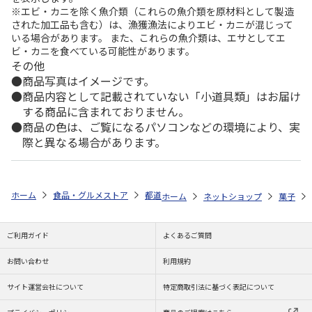
※エビ・カニを除く魚介類（これらの魚介類を原材料として製造
された加工品も含む）は、漁獲漁法によりエビ・カニが混じって
いる場合があります。 また、これらの魚介類は、エサとしてエ
ビ・カニを食べている可能性があります。
その他
商品写真はイメージです。
商品内容として記載されていない「小道具類」はお届け
する商品に含まれておりません。
商品の色は、ご覧になるパソコンなどの環境により、実
際と異なる場合があります。
ホーム
食品・グルメストア
都道府県から探す
山口県
たまご村プ
ホーム
ネットショップ
菓子
ご利用ガイド
よくあるご質問
お問い合わせ
利用規約
サイト運営会社について
特定商取引法に基づく表記について