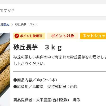
 春夏号
砂丘長芋 ３ｋｇ
砂丘長芋 ３ｋｇ
砂丘の厳しい条件の中で育まれた砂丘長芋をお届けし
し上がりください。
●商品内容／3kg(2～3本)
●原産地／鳥取県 受持郵便局：由良
商品提供者：大栄農産(吉村徹哉) 鳥取