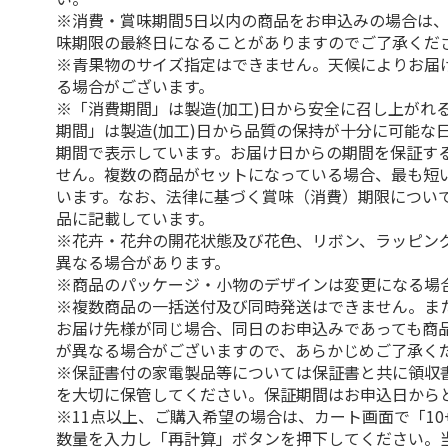
※消費・賞味期間5日以内の商品をお申込みの場合は
味期限の最終日になることがありますのでご了承くだ
※青果物のサイズ指定はできません。天候によりお届
る場合がございます。
※「消費期間」は製造(加工)日から安全に召し上がれ
期間」は製造(加工)日から品質の保持が十分に可能な
期間で表示しています。お届け日からの期間を保証す
せん。複数の商品がセットになっている場合、最も短
います。なお、法律に基づく賞味（消費）期限につい
品に記載しています。
※花卉・花弁の開花状態及び花色、リボン、ラッピング
異なる場合があります。
※商品のパッケージ・小物のデザインは変更になる場
※複数商品の一括送付及び同時発送はできません。ま
お届け先様が同じ場合、同日のお申込みであっても商
が異なる場合がございますので、あらかじめご了承く
※保証書付の家電製品等については保証書と共に領収
を大切に保管してください。保証期間はお申込日から
※11点以上、ご購入希望の場合は、カート画面で「10
数量を入力し「再計算」ボタンを押下してください。