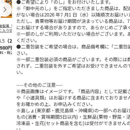
●ご希望により「のし」をお付けいたします。
※「御中元のし」をご指定いただきました商品は、配
がない場合は2026 年7 月1 日（水）以降順次お届け
ただし、青果物等お届け期間が決まっている商品は、7
後製菓「生一番き
さやまるプロジェク
越後製菓「よもぎも
ゴールドラッ
にお届けする場合がありますので、あらかじめご了承
こ入り切り餅」
トの朝採り完熟トマ
ち きねつき」
ピュアホワイ
※一部のしがご利用いただけない場合がございます。
10g×12袋
ト
450g×10袋
ください。
4.5
（2）
4.8
（5）
5.0
（1）
●二重包装をご希望の場合は、商品備考欄に「二重包
,980円
3,780円
4,680円
4,420円
さい。
送料・税込)
(送料・税込)
(送料・税込)
(送料・税込)
※一部二重包装必須の商品がございます。その際には
されず、二重包装を外すご希望はお受けできませんの
い。
----その他のご注意----
※商品画像はイメージです。「商品内容」として記載
や「小道具類」はお届けする商品に含まれておりませ
をお確かめの上、お申込みください。
※島しょ(東京都・鹿児島県・沖縄県)の一部へのお届
もの(消費・賞味期間5日以内)・生鮮品(果物・野菜・
冷凍品・生花(セット商品を含む)は受付ができません
い。