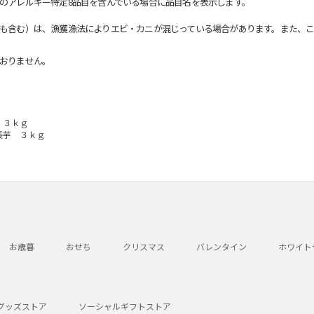
のアレルギー特定8品目を含んでいる場合に品目名を表示します。
も含む）は、漁獲漁法によりエビ・カニが混じっている場合があります。また、こ
おりません。
 ３ｋｇ
長芋 ３ｋｇ
お歳暮
おせち
クリスマス
バレンタイン
ホワイト
グッズストア
ソーシャルギフトストア