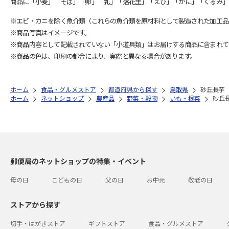
商品に「小麦」「そば」「卵」「乳」「落花生」「えび」「かに」「くるみ」
※エビ・カニを除く魚介類（これらの魚介類を原材料として製造された加工品
※商品写真はイメージです。
※商品内容として記載されていない「小道具類」はお届けする商品に含まれて
※商品の色は、印刷の都合により、実際と異なる場合があります。
ホーム
食品・グルメストア
都道府県から探す
鳥取県
砂丘長芋
ホーム
ネットショップ
農産品
野菜・穀物
いも・根菜
砂丘
郵便局のネットショップの特集・イベント
母の日
こどもの日
父の日
お中元
敬老の日
ストアから探す
切手・はがきストア
ギフトストア
食品・グルメストア