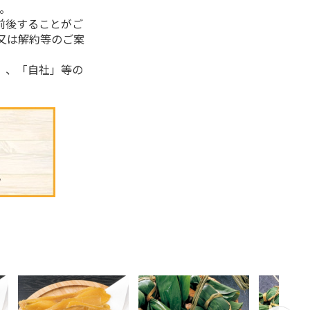
。
前後することがご
又は解約等のご案
」、「自社」等の