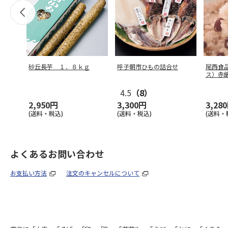
砂丘長芋 １．８ｋｇ
呼子朝市ひもの詰合せ
尾西食
ス）赤飯
4.5
（8）
2,950円
3,300円
3,28
(送料・税込)
(送料・税込)
(送料・
よくあるお問い合わせ
お支払い方法
注文のキャンセルについて