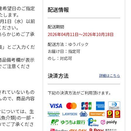
達希望日のご指定
配送情報
いたします。
月1日（水）以前
シュ＆
わくわくロス野菜パ
ＪＡあきた湖東のえ
越後製菓「クッキン
配送期間
ください。
ト
ックMサイズ【１
だまめ
グもち」120g×45
あらかじめご了承
2026年04月11日～2026年10月18日
回】
袋
3.3
（3）
4.8
（10）
5.0
（1）
配送方法
ゆうパック
装」とご入力くだ
3,865円
2,700円
4,380円
お届け日
指定可
(送料・税込)
(送料・税込)
(送料・税込)
のし
対応可
商品備考欄が表示
でご注意くださ
決済方法
詳細はこちら
されていないもの
下記の決済方法がご利用頂けます。
んので、商品内容
けについては、生
活魚介類)の一部・
のでご了承くださ