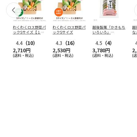
わくわくロス野菜パ
わくわくロス野菜パ
越後製菓「かきもち
越
ックSサイズ【１
ックSサイズ
いろいろ」
な
回】
280g×12袋
2
4.4
（10）
4.3
（16）
4.5
（4）
2,710円
2,530円
3,780円
2
(送料・税込)
(送料・税込)
(送料・税込)
(