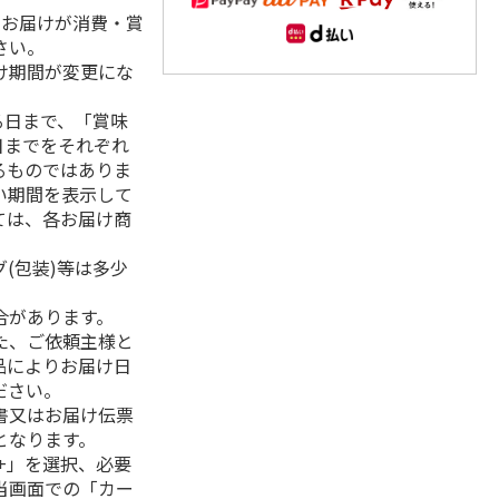
、お届けが消費・賞
さい。
け期間が変更にな
る日まで、「賞味
日までをそれぞれ
るものではありま
い期間を表示して
ては、各お届け商
(包装)等は多少
合があります。
た、ご依頼主様と
品によりお届け日
ださい。
書又はお届け伝票
となります。
+」を選択、必要
当画面での「カー