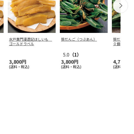
水戸黄門漫遊記ほしいも
笹だんご（つぶあん）
笹だんご（
ゴールドラベル
０個
5.0
（1）
3,800円
3,800円
4,700円
(送料・税込)
(送料・税込)
(送料・税込)