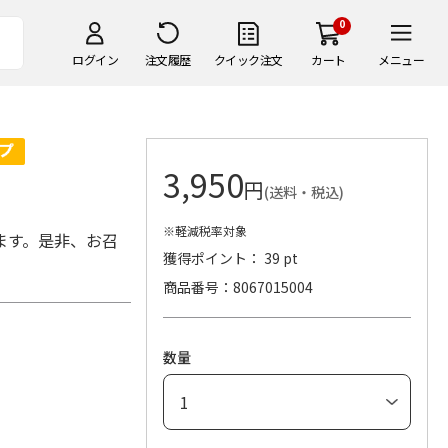
0
ログイン
注文履歴
クイック注文
カート
メニュー
3,950
円
(送料・税込)
※軽減税率対象
ます。是非、お召
獲得ポイント： 39 pt
商品番号
8067015004
数量