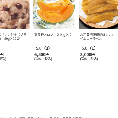
品「レンジ＋（プラ
富良野メロン ２ｋｇ×２
水戸黄門漫遊記ほしいも
」80g×10袋
イエローラベル
5.0
（2）
5.0
（1）
0円
6,500円
3,000円
税込)
(送料・税込)
(送料・税込)