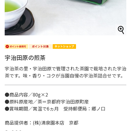
宇治田原の煎茶
宇治茶の里・宇治田原で管理された茶園で栽培された宇治
茶です。味・香り・コクが当園自慢の宇治茶詰合せです。
●商品内容／80g×2
●原料原産地／茶＝京都府宇治田原町産
●賞味期間／常温で6ヵ月 受持郵便局：郷ノ口
商品提供者：(株)清泉園本店 京都