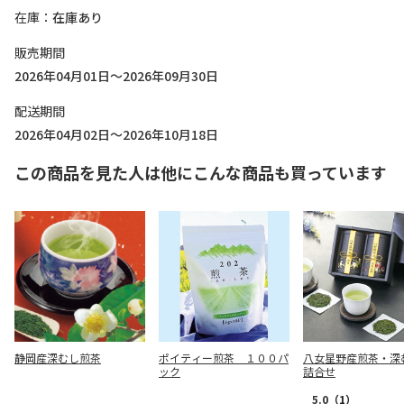
在庫
在庫あり
販売期間
2026年04月01日～2026年09月30日
配送期間
2026年04月02日～2026年10月18日
この商品を見た人は他にこんな商品も買っています
静岡産深むし煎茶
ポイティー煎茶 １００パ
八女星野産煎茶・深
ック
詰合せ
5.0
（1）