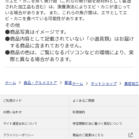
※エビ・カニを除く魚介類（これらの魚介類を原材料として製造
された加工品も含む）は、漁獲漁法によりエビ・カニが混じって
いる場合があります。 また、これらの魚介類は、エサとしてエ
ビ・カニを食べている可能性があります。
その他
商品写真はイメージです。
商品内容として記載されていない「小道具類」はお届け
する商品に含まれておりません。
商品の色は、ご覧になるパソコンなどの環境により、実
際と異なる場合があります。
ホーム
食品・グルメストア
都道府県から探す
京都府
宇治田原の
ホーム
ネットショップ
農産加工
ご利用ガイド
よくあるご質問
お問い合わせ
利用規約
サイト運営会社について
特定商取引法に基づく表記について
プライバシーポリシー
商品のご提案はこちら