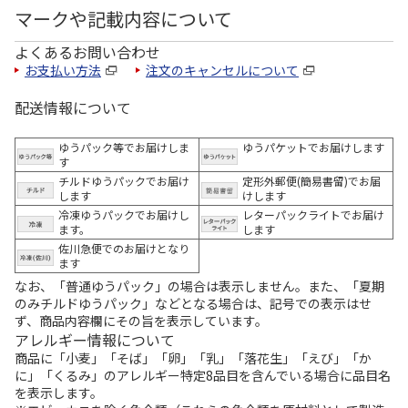
マークや記載内容について
よくあるお問い合わせ
お支払い方法
注文のキャンセルについて
配送情報について
ゆうパック等でお届けしま
ゆうパケットでお届けします
す
チルドゆうパックでお届け
定形外郵便(簡易書留)でお届
します
けします
冷凍ゆうパックでお届けし
レターパックライトでお届け
ます。
します
佐川急便でのお届けとなり
ます
なお、「普通ゆうパック」の場合は表示しません。また、「夏期
のみチルドゆうパック」などとなる場合は、記号での表示はせ
ず、商品内容欄にその旨を表示しています。
アレルギー情報について
商品に「小麦」「そば」「卵」「乳」「落花生」「えび」「か
に」「くるみ」のアレルギー特定8品目を含んでいる場合に品目名
を表示します。