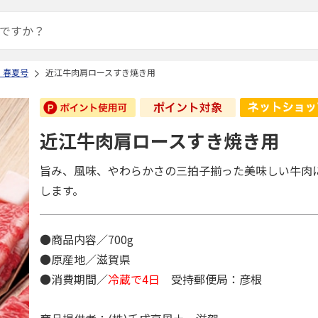
 春夏号
近江牛肉肩ロースすき焼き用
近江牛肉肩ロースすき焼き用
旨み、風味、やわらかさの三拍子揃った美味しい牛肉
します。
●商品内容／700g
●原産地／滋賀県
●消費期間／
冷蔵で4日
受持郵便局：彦根