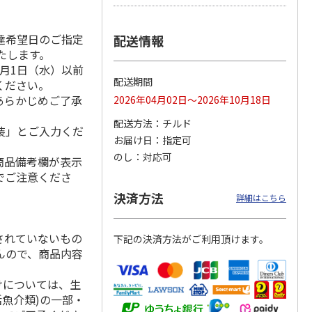
達希望日のご指定
配送情報
いたします。
冷凍】
＜お中元＞【冷凍】
【冷凍】全国各地の
仙台名物 柔らか厚
月1日（水）以前
毛和
職人仕込牛たん（Ｋ
厳選お肉食べ比べコ
切り牛たん Ｂ
配送期間
ください。
肉用
Ｓ－３０）
ース
4.7
（3）
あらかじめご了承
2026年04月02日～2026年10月18日
5,380円
8,980円
5,980円
配送方法
チルド
(送料・税込)
(送料・税込)
(送料・税込)
装」とご入力くだ
お届け日
指定可
のし
対応可
商品備考欄が表示
でご注意くださ
決済方法
詳細はこちら
されていないもの
下記の決済方法がご利用頂けます。
んので、商品内容
けについては、生
活魚介類)の一部・