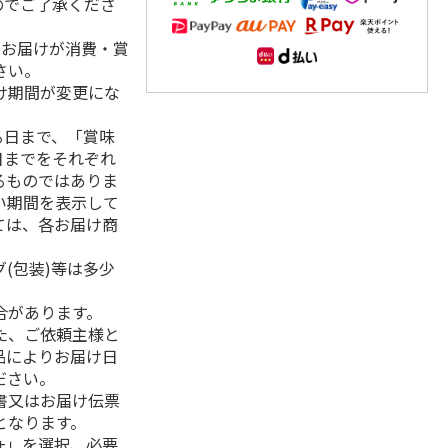
のでご了承くださ
、お届けが消費・賞
さい。
け期間が変更にな
る日まで、「賞味
日までをそれぞれ
るものではありま
い期間を表示して
ては、各お届け商
(包装)等は多少
合があります。
た、ご依頼主様と
品によりお届け日
ださい。
書又はお届け伝票
となります。
+」を選択、必要