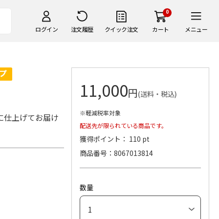
0
ログイン
注文履歴
クイック注文
カート
メニュー
11,000
円
(送料・税込)
※軽減税率対象
に仕上げてお届け
配送先が限られている商品です。
獲得ポイント： 110 pt
商品番号
8067013814
数量