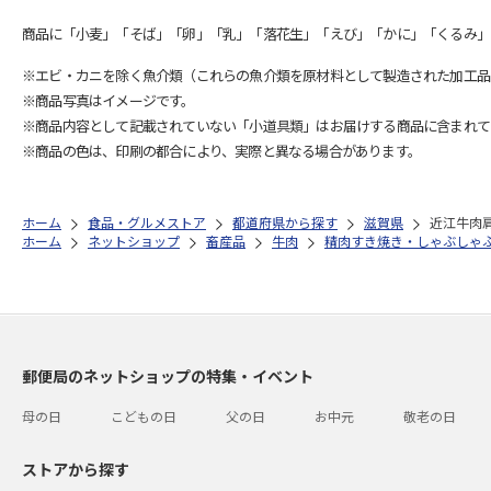
商品に「小麦」「そば」「卵」「乳」「落花生」「えび」「かに」「くるみ」
※エビ・カニを除く魚介類（これらの魚介類を原材料として製造された加工品
※商品写真はイメージです。
※商品内容として記載されていない「小道具類」はお届けする商品に含まれて
※商品の色は、印刷の都合により、実際と異なる場合があります。
ホーム
食品・グルメストア
都道府県から探す
滋賀県
近江牛肉
ホーム
ネットショップ
畜産品
牛肉
精肉すき焼き・しゃぶしゃ
郵便局のネットショップの特集・イベント
母の日
こどもの日
父の日
お中元
敬老の日
ストアから探す