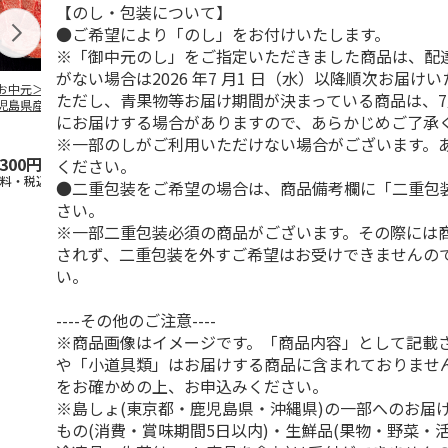
【のし・包装について】
●ご希望により「のし」をお付けいたします。
※「御中元のし」をご指定いただきました商品は、配
がない場合は2026 年7 月1 日（水）以降順次お届け
お中元＞【冷凍】
＜ご自宅用＞【冷
＜お中元＞【冷凍】
＜お中元＞【
ただし、青果物等お届け期間が決まっている商品は、7
児島県産黒毛和
凍】小分けロースト
国産黒毛和牛 焼肉
鹿児島県産黒
にお届けする場合がありますので、あらかじめご了承
 カタ肉焼肉用
ビーフ３２０ｇ
食べ比べ
牛 カタ肉焼
４２０
…
（６２０
5.0
（1）
…
※一部のしがご利用いただけない場合がございます。
,300円
3,680円
5,400円
5,800円
ください。
送料・税込)
(送料・税込)
(送料・税込)
(送料・税込)
●二重包装をご希望の場合は、商品備考欄に「二重包
さい。
※一部二重包装必須の商品がございます。その際には
されず、二重包装を外すご希望はお受けできませんの
い。
----その他のご注意----
※商品画像はイメージです。「商品内容」として記載
や「小道具類」はお届けする商品に含まれておりませ
をお確かめの上、お申込みください。
※島しょ(東京都・鹿児島県・沖縄県)の一部へのお届
もの(消費・賞味期間5日以内)・生鮮品(果物・野菜・