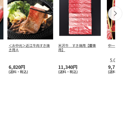
＜お中元＞近江牛肉すき焼
米沢牛 すき焼用【慶事
中一の松阪
き用Ａ
用】
5.0
（1）
6,820円
11,340円
9,700円
(送料・税込)
(送料・税込)
(送料・税込)