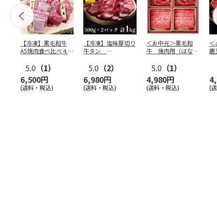
【冷凍】黒毛和牛
【冷凍】塩味厚切り
＜お中元＞黒毛和
＜
A5焼肉食べ比べ４種
牛タン
牛 焼肉用（はなも
鹿
セット400g
500g×2P 計：１
り）
牛
5.0
（1）
kg
5.0
（2）
5.0
（1）
（
6,500円
6,980円
4,980円
4
(送料・税込)
(送料・税込)
(送料・税込)
(