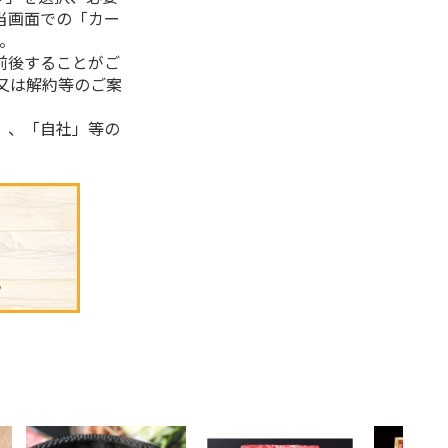
当画面での「カー
。
前後することがご
又は解約等のご案
」、「自社」等の