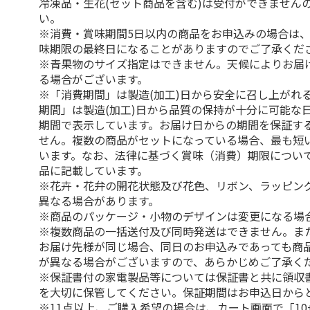
冷凍品・生花(セット商品を含む)は受付ができません
い。
※消費・賞味期間5日以内の商品をお申込みの場合は
味期限の最終日になることがありますのでご了承くだ
※青果物のサイズ指定はできません。天候によりお届
る場合がございます。
※「消費期間」は製造(加工)日から安全に召し上がれ
期間」は製造(加工)日から品質の保持が十分に可能な
期間で表示しています。お届け日からの期間を保証す
せん。複数の商品がセットになっている場合、最も短
います。なお、法律に基づく賞味（消費）期限につい
品に記載しています。
※花卉・花弁の開花状態及び花色、リボン、ラッピング
異なる場合があります。
※商品のパッケージ・小物のデザインは変更になる場
※複数商品の一括送付及び同時発送はできません。ま
お届け先様が同じ場合、同日のお申込みであっても商
が異なる場合がございますので、あらかじめご了承く
※保証書付の家電製品等については保証書と共に領収
を大切に保管してください。保証期間はお申込日から
※11点以上、ご購入希望の場合は、カート画面で「10