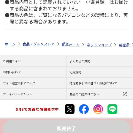
商品内容として記載されていない「小道具類」はお届け
する商品に含まれておりません。
商品の色は、ご覧になるパソコンなどの環境により、実
際と異なる場合があります。
ホーム
食品・グルメストア
都道府県から探す
愛知県
渥美マスク
ホーム
ネットショップ
農産品
ご利用ガイド
よくあるご質問
お問い合わせ
利用規約
サイト運営会社について
特定商取引法に基づく表記について
プライバシーポリシー
商品のご提案はこちら
SNSでお得な情報発信中
販売終了
Copyright (C) JAPAN POST Co.,Ltd. All Rights Reserved.