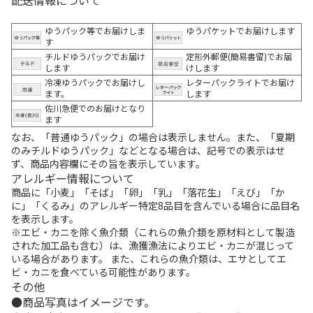
配送情報について
ゆうパック等でお届けしま
ゆうパケットでお届けします
す
チルドゆうパックでお届け
定形外郵便(簡易書留)でお届
します
けします
冷凍ゆうパックでお届けし
レターパックライトでお届け
ます。
します
佐川急便でのお届けとなり
ます
なお、「普通ゆうパック」の場合は表示しません。また、「夏期
のみチルドゆうパック」などとなる場合は、記号での表示はせ
ず、商品内容欄にその旨を表示しています。
アレルギー情報について
商品に「小麦」「そば」「卵」「乳」「落花生」「えび」「か
に」「くるみ」のアレルギー特定8品目を含んでいる場合に品目名
を表示します。
※エビ・カニを除く魚介類（これらの魚介類を原材料として製造
された加工品も含む）は、漁獲漁法によりエビ・カニが混じって
いる場合があります。 また、これらの魚介類は、エサとしてエ
ビ・カニを食べている可能性があります。
その他
商品写真はイメージです。