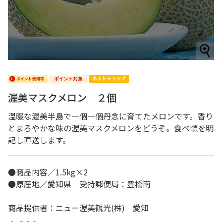
渥美マスクメロン ２個
温暖な渥美半島で一個一個丹念に育てたメロンです。香り
とまろやかな味の渥美マスクメロンをどうぞ。食べ頃を明
記し直送します。
●商品内容／1.5kg×2
●原産地／愛知県 受持郵便局：豊橋南
商品提供者：ニュー渥美観光(株) 愛知