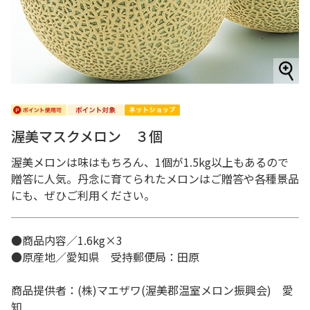
渥美マスクメロン ３個
渥美メロンは味はもちろん、1個が1.5kg以上もあるので
贈答に人気。丹念に育てられたメロンはご贈答や各種景品
にも、ぜひご利用ください。
●商品内容／1.6kg×3
●原産地／愛知県 受持郵便局：田原
商品提供者：(株)マエザワ(渥美郡温室メロン振興会) 愛
知