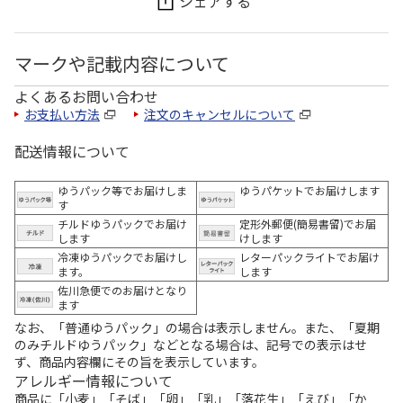
シェアする
マークや記載内容について
よくあるお問い合わせ
お支払い方法
注文のキャンセルについて
配送情報について
ゆうパック等でお届けしま
ゆうパケットでお届けします
す
チルドゆうパックでお届け
定形外郵便(簡易書留)でお届
します
けします
冷凍ゆうパックでお届けし
レターパックライトでお届け
ます。
します
佐川急便でのお届けとなり
ます
なお、「普通ゆうパック」の場合は表示しません。また、「夏期
のみチルドゆうパック」などとなる場合は、記号での表示はせ
ず、商品内容欄にその旨を表示しています。
アレルギー情報について
商品に「小麦」「そば」「卵」「乳」「落花生」「えび」「か