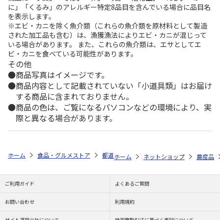
に」「くるみ」のアレルギー特定8品目を含んでいる場合に品目名
を表示します。
※エビ・カニを除く魚介類（これらの魚介類を原材料として製造
された加工品も含む）は、漁獲漁法によりエビ・カニが混じって
いる場合があります。 また、これらの魚介類は、エサとしてエ
ビ・カニを食べている可能性があります。
その他
商品写真はイメージです。
商品内容として記載されていない「小道具類」はお届け
する商品に含まれておりません。
商品の色は、ご覧になるパソコンなどの環境により、実
際と異なる場合があります。
ホーム
食品・グルメストア
都道府県から探す
愛知県
渥美マスク
ホーム
ネットショップ
農産品
ご利用ガイド
よくあるご質問
お問い合わせ
利用規約
サイト運営会社について
特定商取引法に基づく表記について