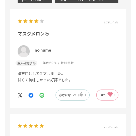
2026.7.28
マスクメロン🍈
no name
年代:
50代
性別:
男性
購入確認済み
贈答用として注文しました。
甘くて美味しかった好評でした。
参考になった
1
Like!
0
2026.7.20