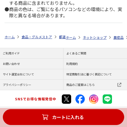
する商品に含まれておりません。
商品の色は、ご覧になるパソコンなどの環境により、実
際と異なる場合があります。
ホーム
食品・グルメストア
都道府県から探す
愛知県
渥美マスク
ホーム
ネットショップ
農産品
ご利用ガイド
よくあるご質問
お問い合わせ
利用規約
サイト運営会社について
特定商取引法に基づく表記について
プライバシーポリシー
商品のご提案はこちら
SNSでお得な情報発信中
カートに入れる
Copyright (C) JAPAN POST Co.,Ltd. All Rights Reserved.