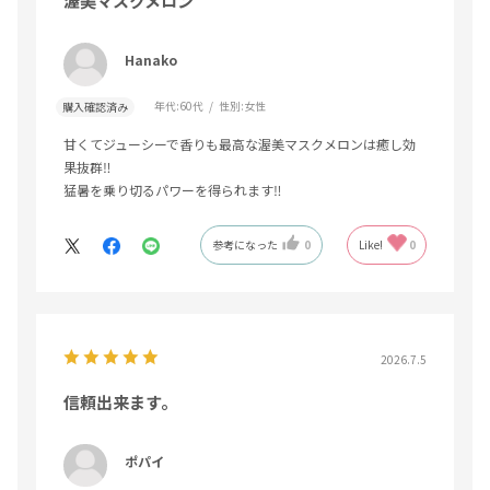
渥美マスクメロン
Hanako
年代:
60代
性別:
女性
購入確認済み
甘くてジューシーで香りも最高な渥美マスクメロンは癒し効
果抜群‼️
猛暑を乗り切るパワーを得られます‼️
参考になった
0
Like!
0
2026.7.5
信頼出来ます。
ポパイ