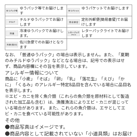
ゆうパック等でお届けしま
ゆうパケットでお届けします
す
チルドゆうパックでお届け
定形外郵便(簡易書留)でお届
します
けします
冷凍ゆうパックでお届けし
レターパックライトでお届け
ます。
します
佐川急便でのお届けとなり
ます
なお、「普通ゆうパック」の場合は表示しません。また、「夏期
のみチルドゆうパック」などとなる場合は、記号での表示はせ
ず、商品内容欄にその旨を表示しています。
アレルギー情報について
商品に「小麦」「そば」「卵」「乳」「落花生」「えび」「か
に」「くるみ」のアレルギー特定8品目を含んでいる場合に品目名
を表示します。
※エビ・カニを除く魚介類（これらの魚介類を原材料として製造
された加工品も含む）は、漁獲漁法によりエビ・カニが混じって
いる場合があります。 また、これらの魚介類は、エサとしてエ
ビ・カニを食べている可能性があります。
その他
商品写真はイメージです。
商品内容として記載されていない「小道具類」はお届け