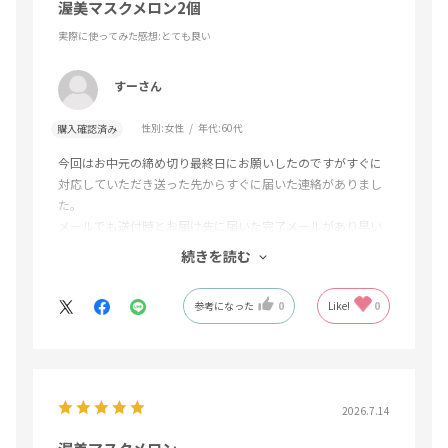
渥美マスクメロン2個
実際に使ってみた感想
:とても良い
すーさん
性別:
女性
年代:
60代
購入確認済み
今回はお中元の締め切り最終日にお願いしたのですがすぐに
対応していただき送った先からすぐに届いた連絡がありまし
た。
メールでも送付時とお届け先に届いた完了メールがあり早い
対応で大変助かりました。引き続き利用させていただきま
続きを読む
す。
参考になった
0
Like!
0
2026.7.14