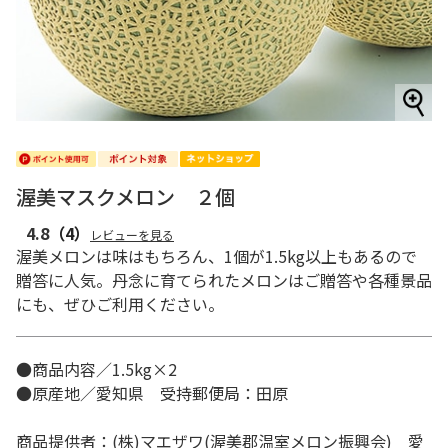
渥美マスクメロン ２個
4.8
（4）
レビューを見る
渥美メロンは味はもちろん、1個が1.5kg以上もあるので
贈答に人気。丹念に育てられたメロンはご贈答や各種景品
にも、ぜひご利用ください。
●商品内容／1.5kg×2
●原産地／愛知県 受持郵便局：田原
商品提供者：(株)マエザワ(渥美郡温室メロン振興会) 愛