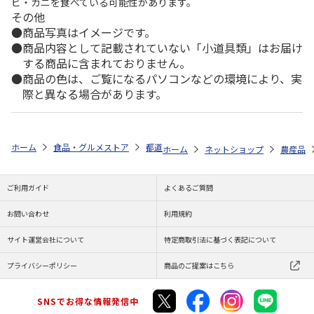
ビ・カニを食べている可能性があります。
その他
商品写真はイメージです。
商品内容として記載されていない「小道具類」はお届け
する商品に含まれておりません。
商品の色は、ご覧になるパソコンなどの環境により、実
際と異なる場合があります。
ホーム
食品・グルメストア
都道府県から探す
愛知県
マスクメロ
ホーム
ネットショップ
農産品
ご利用ガイド
よくあるご質問
お問い合わせ
利用規約
サイト運営会社について
特定商取引法に基づく表記について
プライバシーポリシー
商品のご提案はこちら
SNSでお得な情報発信中