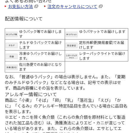
よくあるお問い合わせ
お支払い方法
注文のキャンセルについて
配送情報について
ゆうパック等でお届けしま
ゆうパケットでお届けします
す
チルドゆうパックでお届け
定形外郵便(簡易書留)でお届
します
けします
冷凍ゆうパックでお届けし
レターパックライトでお届け
ます。
します
佐川急便でのお届けとなり
ます
なお、「普通ゆうパック」の場合は表示しません。また、「夏期
のみチルドゆうパック」などとなる場合は、記号での表示はせ
ず、商品内容欄にその旨を表示しています。
アレルギー情報について
商品に「小麦」「そば」「卵」「乳」「落花生」「えび」「か
に」「くるみ」のアレルギー特定8品目を含んでいる場合に品目名
を表示します。
※エビ・カニを除く魚介類（これらの魚介類を原材料として製造
された加工品も含む）は、漁獲漁法によりエビ・カニが混じって
いる場合があります。 また、これらの魚介類は、エサとしてエ