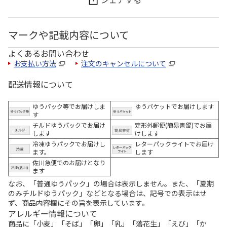
マークや記載内容について
よくあるお問い合わせ
お支払い方法
注文のキャンセルについて
配送情報について
ゆうパック等でお届けしま
ゆうパケットでお届けします
す
チルドゆうパックでお届け
定形外郵便(簡易書留)でお届
します
けします
冷凍ゆうパックでお届けし
レターパックライトでお届け
ます。
します
佐川急便でのお届けとなり
ます
なお、「普通ゆうパック」の場合は表示しません。また、「夏期
のみチルドゆうパック」などとなる場合は、記号での表示はせ
ず、商品内容欄にその旨を表示しています。
アレルギー情報について
商品に「小麦」「そば」「卵」「乳」「落花生」「えび」「か