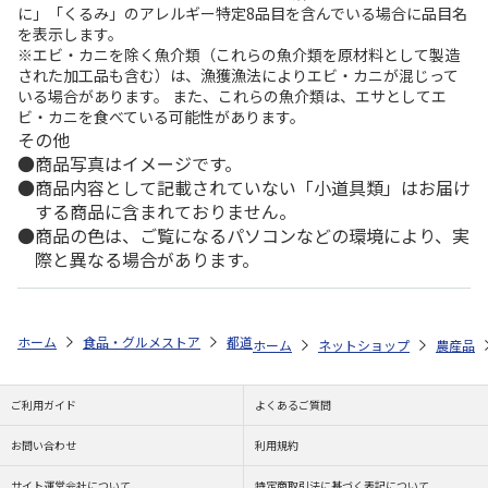
に」「くるみ」のアレルギー特定8品目を含んでいる場合に品目名
を表示します。
※エビ・カニを除く魚介類（これらの魚介類を原材料として製造
された加工品も含む）は、漁獲漁法によりエビ・カニが混じって
いる場合があります。 また、これらの魚介類は、エサとしてエ
ビ・カニを食べている可能性があります。
その他
商品写真はイメージです。
商品内容として記載されていない「小道具類」はお届け
する商品に含まれておりません。
商品の色は、ご覧になるパソコンなどの環境により、実
際と異なる場合があります。
ホーム
食品・グルメストア
都道府県から探す
岐阜県
ふるや五平
ホーム
ネットショップ
農産品
ご利用ガイド
よくあるご質問
お問い合わせ
利用規約
サイト運営会社について
特定商取引法に基づく表記について