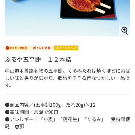
ふるや五平餅 １２本詰
中山道木曽路名物の五平餅。くるみたれは焼くほどに香ば
しい味と香りが広がり、郷愁をそそる昔なつかしい一品で
す。
●商品内容／(五平餅100g、たれ20g)×12
●賞味期間／常温で90日
●アレルギー／「小麦」「落花生」「くるみ」 受持郵便
局：恵那