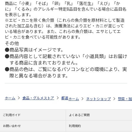
商品に「小麦」「そば」「卵」「乳」「落花生」「えび」「か
に」「くるみ」のアレルギー特定8品目を含んでいる場合に品目名
を表示します。
※エビ・カニを除く魚介類（これらの魚介類を原材料として製造
された加工品も含む）は、漁獲漁法によりエビ・カニが混じって
いる場合があります。 また、これらの魚介類は、エサとしてエ
ビ・カニを食べている可能性があります。
その他
商品写真はイメージです。
商品内容として記載されていない「小道具類」はお届け
する商品に含まれておりません。
商品の色は、ご覧になるパソコンなどの環境により、実
際と異なる場合があります。
ホーム
食品・グルメストア
都道府県から探す
福井県
福井特産花
ホーム
ネットショップ
惣菜・加
ご利用ガイド
よくあるご質問
お問い合わせ
利用規約