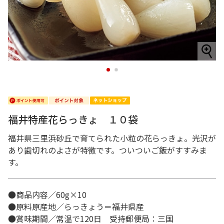
1
2
福井特産花らっきょ １０袋
福井県三里浜砂丘で育てられた小粒の花らっきょ。光沢が
あり歯切れのよさが特徴です。ついついご飯がすすみま
す。
●商品内容／60g×10
●原料原産地／らっきょう＝福井県産
●賞味期間／常温で120日 受持郵便局：三国