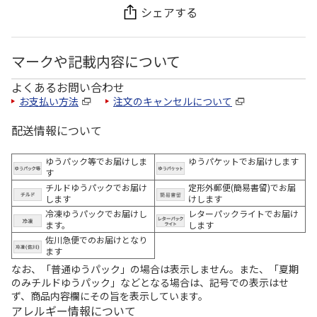
シェアする
マークや記載内容について
よくあるお問い合わせ
お支払い方法
注文のキャンセルについて
配送情報について
ゆうパック等でお届けしま
ゆうパケットでお届けします
す
チルドゆうパックでお届け
定形外郵便(簡易書留)でお届
します
けします
冷凍ゆうパックでお届けし
レターパックライトでお届け
ます。
します
佐川急便でのお届けとなり
ます
なお、「普通ゆうパック」の場合は表示しません。また、「夏期
のみチルドゆうパック」などとなる場合は、記号での表示はせ
ず、商品内容欄にその旨を表示しています。
アレルギー情報について