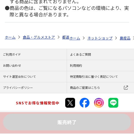
する商品に含まれておりません。
商品の色は、ご覧になるパソコンなどの環境により、実
際と異なる場合があります。
ホーム
食品・グルメストア
都道府県から探す
長野県
桃（ワッサ
ホーム
ネットショップ
農産品
ご利用ガイド
よくあるご質問
お問い合わせ
利用規約
サイト運営会社について
特定商取引法に基づく表記について
プライバシーポリシー
商品のご提案はこちら
SNSでお得な情報発信中
販売終了
Copyright (C) JAPAN POST Co.,Ltd. All Rights Reserved.