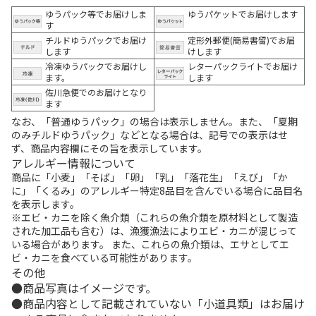
ゆうパック等でお届けしま
ゆうパケットでお届けします
す
チルドゆうパックでお届け
定形外郵便(簡易書留)でお届
します
けします
冷凍ゆうパックでお届けし
レターパックライトでお届け
ます。
します
佐川急便でのお届けとなり
ます
なお、「普通ゆうパック」の場合は表示しません。また、「夏期
のみチルドゆうパック」などとなる場合は、記号での表示はせ
ず、商品内容欄にその旨を表示しています。
アレルギー情報について
商品に「小麦」「そば」「卵」「乳」「落花生」「えび」「か
に」「くるみ」のアレルギー特定8品目を含んでいる場合に品目名
を表示します。
※エビ・カニを除く魚介類（これらの魚介類を原材料として製造
された加工品も含む）は、漁獲漁法によりエビ・カニが混じって
いる場合があります。 また、これらの魚介類は、エサとしてエ
ビ・カニを食べている可能性があります。
その他
商品写真はイメージです。
商品内容として記載されていない「小道具類」はお届け