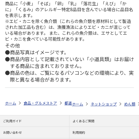
商品に「小麦」「そば」「卵」「乳」「落花生」「えび」「か
に」「くるみ」のアレルギー特定8品目を含んでいる場合に品目名
を表示します。
※エビ・カニを除く魚介類（これらの魚介類を原材料として製造
された加工品も含む）は、漁獲漁法によりエビ・カニが混じって
いる場合があります。 また、これらの魚介類は、エサとしてエ
ビ・カニを食べている可能性があります。
その他
商品写真はイメージです。
商品内容として記載されていない「小道具類」はお届け
する商品に含まれておりません。
商品の色は、ご覧になるパソコンなどの環境により、実
際と異なる場合があります。
ホーム
食品・グルメストア
都道府県から探す
山梨県
生ほうとう
ホーム
ネットショップ
めん類
ご利用ガイド
よくあるご質問
お問い合わせ
利用規約