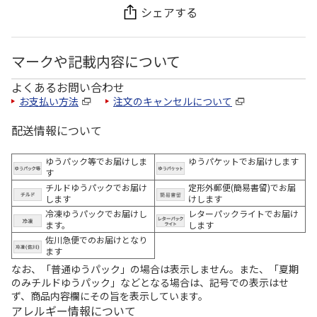
シェアする
マークや記載内容について
よくあるお問い合わせ
お支払い方法
注文のキャンセルについて
配送情報について
ゆうパック等でお届けしま
ゆうパケットでお届けします
す
チルドゆうパックでお届け
定形外郵便(簡易書留)でお届
します
けします
冷凍ゆうパックでお届けし
レターパックライトでお届け
ます。
します
佐川急便でのお届けとなり
ます
なお、「普通ゆうパック」の場合は表示しません。また、「夏期
のみチルドゆうパック」などとなる場合は、記号での表示はせ
ず、商品内容欄にその旨を表示しています。
アレルギー情報について