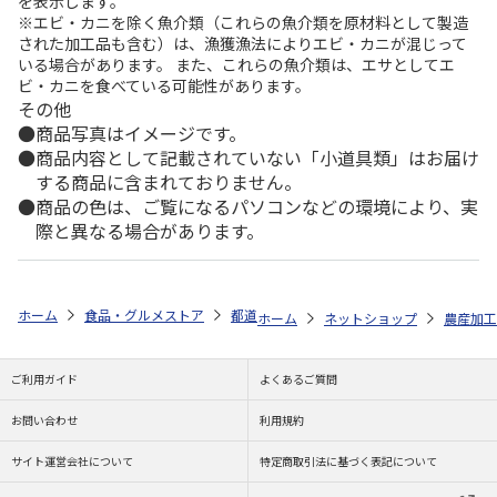
を表示します。
※エビ・カニを除く魚介類（これらの魚介類を原材料として製造
された加工品も含む）は、漁獲漁法によりエビ・カニが混じって
いる場合があります。 また、これらの魚介類は、エサとしてエ
ビ・カニを食べている可能性があります。
その他
商品写真はイメージです。
商品内容として記載されていない「小道具類」はお届け
する商品に含まれておりません。
商品の色は、ご覧になるパソコンなどの環境により、実
際と異なる場合があります。
ホーム
食品・グルメストア
都道府県から探す
東京都
山本山 銘
ホーム
ネットショップ
農産加工
ご利用ガイド
よくあるご質問
お問い合わせ
利用規約
サイト運営会社について
特定商取引法に基づく表記について