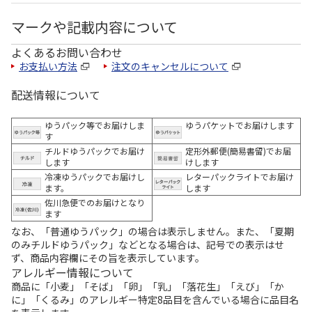
マークや記載内容について
よくあるお問い合わせ
お支払い方法
注文のキャンセルについて
配送情報について
ゆうパック等でお届けしま
ゆうパケットでお届けします
す
チルドゆうパックでお届け
定形外郵便(簡易書留)でお届
します
けします
冷凍ゆうパックでお届けし
レターパックライトでお届け
ます。
します
佐川急便でのお届けとなり
ます
なお、「普通ゆうパック」の場合は表示しません。また、「夏期
のみチルドゆうパック」などとなる場合は、記号での表示はせ
ず、商品内容欄にその旨を表示しています。
アレルギー情報について
商品に「小麦」「そば」「卵」「乳」「落花生」「えび」「か
に」「くるみ」のアレルギー特定8品目を含んでいる場合に品目名