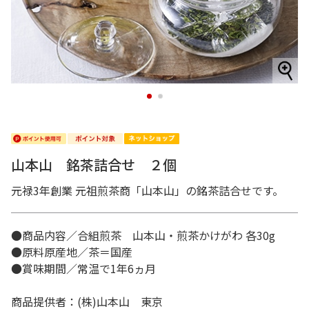
1
2
山本山 銘茶詰合せ ２個
元禄3年創業 元祖煎茶商「山本山」の銘茶詰合せです。
●商品内容／合組煎茶 山本山・煎茶かけがわ 各30g
●原料原産地／茶＝国産
●賞味期間／常温で1年6ヵ月
商品提供者：(株)山本山 東京