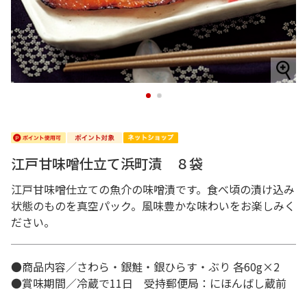
1
2
江戸甘味噌仕立て浜町漬 ８袋
江戸甘味噌仕立ての魚介の味噌漬です。食べ頃の漬け込み
状態のものを真空パック。風味豊かな味わいをお楽しみく
ださい。
●商品内容／さわら・銀鮭・銀ひらす・ぶり 各60g×2
●賞味期間／冷蔵で11日 受持郵便局：にほんばし蔵前