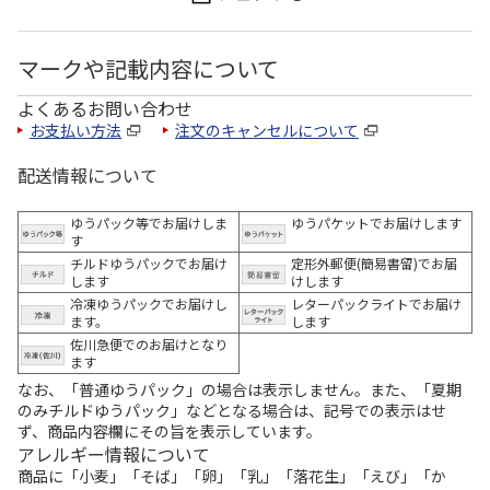
マークや記載内容について
よくあるお問い合わせ
お支払い方法
注文のキャンセルについて
配送情報について
ゆうパック等でお届けしま
ゆうパケットでお届けします
す
チルドゆうパックでお届け
定形外郵便(簡易書留)でお届
します
けします
冷凍ゆうパックでお届けし
レターパックライトでお届け
ます。
します
佐川急便でのお届けとなり
ます
なお、「普通ゆうパック」の場合は表示しません。また、「夏期
のみチルドゆうパック」などとなる場合は、記号での表示はせ
ず、商品内容欄にその旨を表示しています。
アレルギー情報について
商品に「小麦」「そば」「卵」「乳」「落花生」「えび」「か