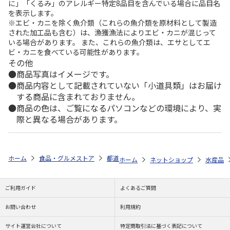
に」「くるみ」のアレルギー特定8品目を含んでいる場合に品目名
を表示します。
※エビ・カニを除く魚介類（これらの魚介類を原材料として製造
された加工品も含む）は、漁獲漁法によりエビ・カニが混じって
いる場合があります。 また、これらの魚介類は、エサとしてエ
ビ・カニを食べている可能性があります。
その他
商品写真はイメージです。
商品内容として記載されていない「小道具類」はお届け
する商品に含まれておりません。
商品の色は、ご覧になるパソコンなどの環境により、実
際と異なる場合があります。
ホーム
食品・グルメストア
都道府県から探す
東京都
江戸甘味噌
ホーム
ネットショップ
水産品
ご利用ガイド
よくあるご質問
お問い合わせ
利用規約
サイト運営会社について
特定商取引法に基づく表記について