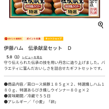
伊藤ハム 伝承献呈セット Ｄ
5.0
（1）
レビューを見る
守り伝えられた伝承の技を用い丹念に造り上げました。バ
ラエティに富んだおいしさを詰合せたギフトセットです。
●商品内容／肩ロース焼豚１８５ｇ×２、特選燻しハム１
８０ｇ、特選あらびき燻しウインナー８０ｇ×２
●賞味期間／冷蔵で５５日
●アレルギー／「小麦」「卵」