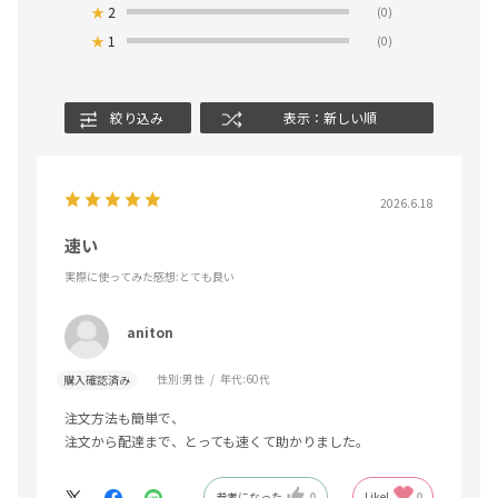
★
2
(0)
★
1
(0)
絞り込み
表示：新しい順
2026.6.18
速い
実際に使ってみた感想
:とても良い
aniton
性別:
男性
年代:
60代
購入確認済み
注文方法も簡単で、
注文から配達まで、とっても速くて助かりました。
参考になった
0
Like!
0