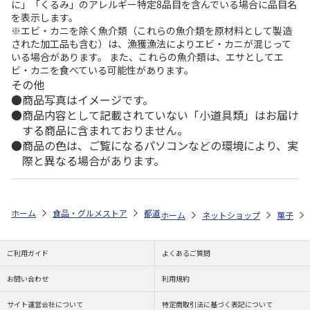
に」「くるみ」のアレルギー特定8品目を含んでいる場合に品目名
を表示します。
※エビ・カニを除く魚介類（これらの魚介類を原材料として製造
された加工品も含む）は、漁獲漁法によりエビ・カニが混じって
いる場合があります。 また、これらの魚介類は、エサとしてエ
ビ・カニを食べている可能性があります。
その他
商品写真はイメージです。
商品内容として記載されていない「小道具類」はお届け
する商品に含まれておりません。
商品の色は、ご覧になるパソコンなどの環境により、実
際と異なる場合があります。
ホーム
食品・グルメストア
都道府県から探す
東京都
帝国ホテル
ホーム
ネットショップ
菓子
ご利用ガイド
よくあるご質問
お問い合わせ
利用規約
サイト運営会社について
特定商取引法に基づく表記について