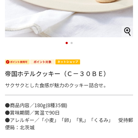
1
2
帝国ホテルクッキー（Ｃ－３０ＢＥ）
サクサクとした食感が魅力のクッキー詰合せ。
●商品内容／180g(8種35個)
●賞味期間／常温で90日
●アレルギー／「小麦」「卵」「乳」「くるみ」 受持郵
便局：北茨城