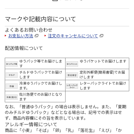
マークや記載内容について
よくあるお問い合わせ
お支払い方法
注文のキャンセルについて
配送情報について
ゆうパック等でお届けしま
ゆうパケットでお届けします
す
チルドゆうパックでお届け
定形外郵便(簡易書留)でお届
します
けします
冷凍ゆうパックでお届けし
レターパックライトでお届け
ます。
します
佐川急便でのお届けとなり
ます
なお、「普通ゆうパック」の場合は表示しません。また、「夏期
のみチルドゆうパック」などとなる場合は、記号での表示はせ
ず、商品内容欄にその旨を表示しています。
アレルギー情報について
商品に「小麦」「そば」「卵」「乳」「落花生」「えび」「か