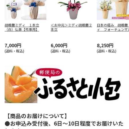
胡蝶蘭ミディ １本立
＜お中元＞ミディ胡蝶蘭２
日本の極み 胡蝶蘭
（白）仏事【弔事用】
本立
ィ フォーチュンザ
ン」２本立【慶事用
7,000円
6,000円
8,250円
(送料・税込)
(送料・税込)
(送料・税込)
【商品のお届けについて】
●お申込み受付後、6日～10日程度でお届けいた