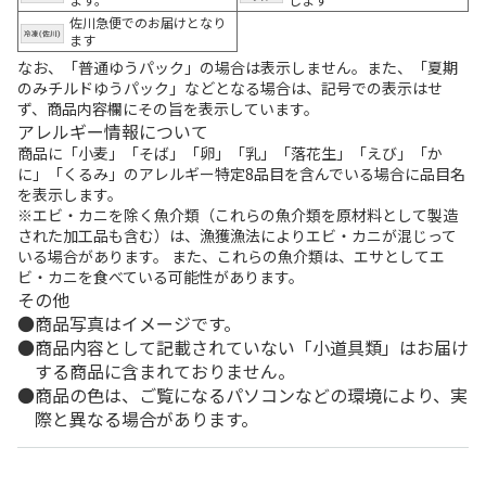
佐川急便でのお届けとなり
ます
なお、「普通ゆうパック」の場合は表示しません。また、「夏期
のみチルドゆうパック」などとなる場合は、記号での表示はせ
ず、商品内容欄にその旨を表示しています。
アレルギー情報について
商品に「小麦」「そば」「卵」「乳」「落花生」「えび」「か
に」「くるみ」のアレルギー特定8品目を含んでいる場合に品目名
を表示します。
※エビ・カニを除く魚介類（これらの魚介類を原材料として製造
された加工品も含む）は、漁獲漁法によりエビ・カニが混じって
いる場合があります。 また、これらの魚介類は、エサとしてエ
ビ・カニを食べている可能性があります。
その他
商品写真はイメージです。
商品内容として記載されていない「小道具類」はお届け
する商品に含まれておりません。
商品の色は、ご覧になるパソコンなどの環境により、実
際と異なる場合があります。