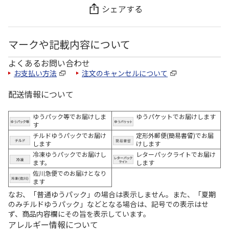
シェアする
マークや記載内容について
よくあるお問い合わせ
お支払い方法
注文のキャンセルについて
配送情報について
ゆうパック等でお届けしま
ゆうパケットでお届けします
す
チルドゆうパックでお届け
定形外郵便(簡易書留)でお届
します
けします
冷凍ゆうパックでお届けし
レターパックライトでお届け
ます。
します
佐川急便でのお届けとなり
ます
なお、「普通ゆうパック」の場合は表示しません。また、「夏期
のみチルドゆうパック」などとなる場合は、記号での表示はせ
ず、商品内容欄にその旨を表示しています。
アレルギー情報について