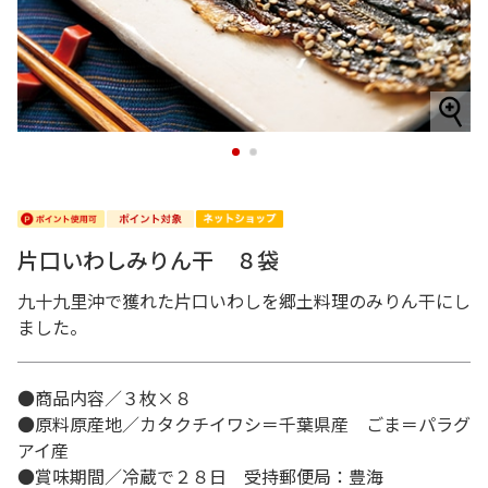
1
2
片口いわしみりん干 ８袋
九十九里沖で獲れた片口いわしを郷土料理のみりん干にし
ました。
●商品内容／３枚×８
●原料原産地／カタクチイワシ＝千葉県産 ごま＝パラグ
アイ産
●賞味期間／冷蔵で２８日 受持郵便局：豊海