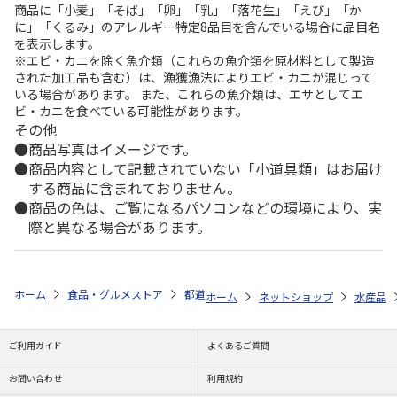
商品に「小麦」「そば」「卵」「乳」「落花生」「えび」「か
に」「くるみ」のアレルギー特定8品目を含んでいる場合に品目名
を表示します。
※エビ・カニを除く魚介類（これらの魚介類を原材料として製造
された加工品も含む）は、漁獲漁法によりエビ・カニが混じって
いる場合があります。 また、これらの魚介類は、エサとしてエ
ビ・カニを食べている可能性があります。
その他
商品写真はイメージです。
商品内容として記載されていない「小道具類」はお届け
する商品に含まれておりません。
商品の色は、ご覧になるパソコンなどの環境により、実
際と異なる場合があります。
ホーム
食品・グルメストア
都道府県から探す
千葉県
片口いわし
ホーム
ネットショップ
水産品
ご利用ガイド
よくあるご質問
お問い合わせ
利用規約