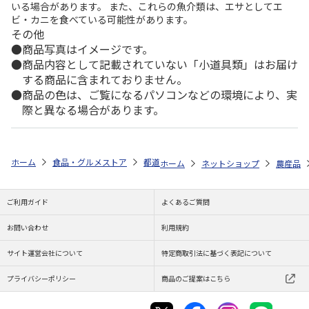
いる場合があります。 また、これらの魚介類は、エサとしてエ
ビ・カニを食べている可能性があります。
その他
商品写真はイメージです。
商品内容として記載されていない「小道具類」はお届け
する商品に含まれておりません。
商品の色は、ご覧になるパソコンなどの環境により、実
際と異なる場合があります。
ホーム
食品・グルメストア
都道府県から探す
千葉県
落花生詰合
ホーム
ネットショップ
農産品
ご利用ガイド
よくあるご質問
お問い合わせ
利用規約
サイト運営会社について
特定商取引法に基づく表記について
プライバシーポリシー
商品のご提案はこちら