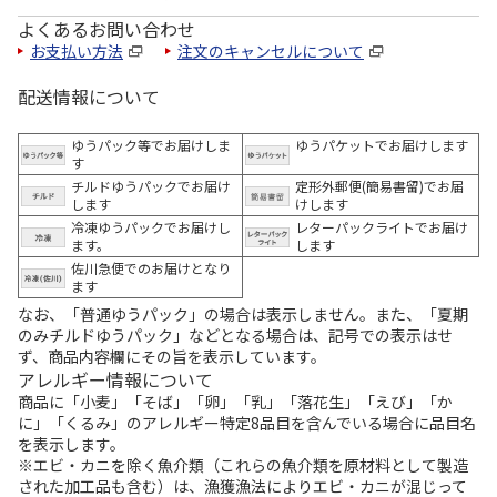
よくあるお問い合わせ
お支払い方法
注文のキャンセルについて
配送情報について
ゆうパック等でお届けしま
ゆうパケットでお届けします
す
チルドゆうパックでお届け
定形外郵便(簡易書留)でお届
します
けします
冷凍ゆうパックでお届けし
レターパックライトでお届け
ます。
します
佐川急便でのお届けとなり
ます
なお、「普通ゆうパック」の場合は表示しません。また、「夏期
のみチルドゆうパック」などとなる場合は、記号での表示はせ
ず、商品内容欄にその旨を表示しています。
アレルギー情報について
商品に「小麦」「そば」「卵」「乳」「落花生」「えび」「か
に」「くるみ」のアレルギー特定8品目を含んでいる場合に品目名
を表示します。
※エビ・カニを除く魚介類（これらの魚介類を原材料として製造
された加工品も含む）は、漁獲漁法によりエビ・カニが混じって