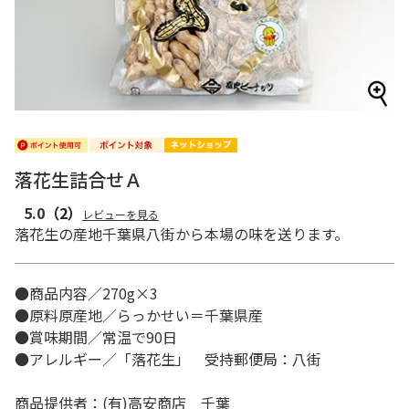
落花生詰合せＡ
5.0
（2）
レビューを見る
落花生の産地千葉県八街から本場の味を送ります。
●商品内容／270g×3
●原料原産地／らっかせい＝千葉県産
●賞味期間／常温で90日
●アレルギー／「落花生」 受持郵便局：八街
商品提供者：(有)高安商店 千葉