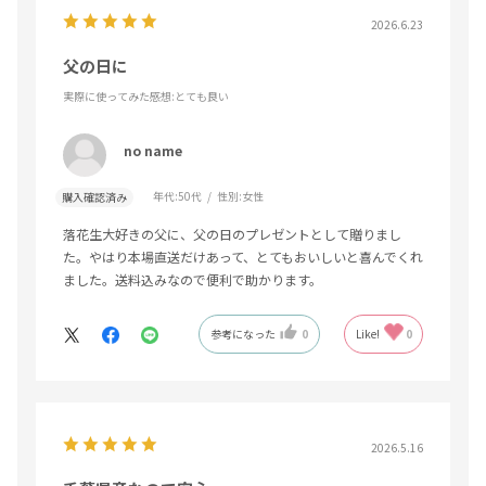
2026.6.23
父の日に
実際に使ってみた感想
:とても良い
no name
年代:
50代
性別:
女性
購入確認済み
落花生大好きの父に、父の日のプレゼントとして贈りまし
た。やはり本場直送だけあって、とてもおいしいと喜んでくれ
ました。送料込みなので便利で助かります。
参考になった
0
Like!
0
2026.5.16