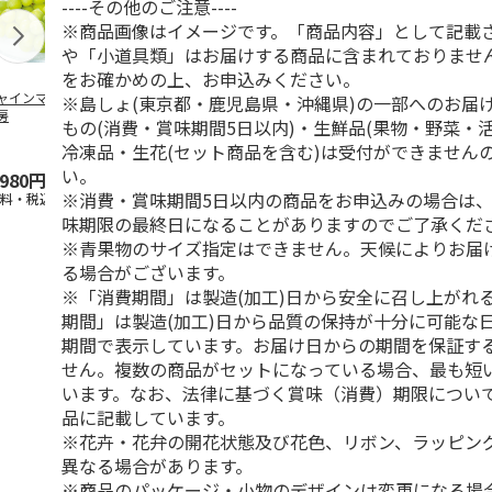
----その他のご注意----
※商品画像はイメージです。「商品内容」として記載
や「小道具類」はお届けする商品に含まれておりませ
をお確かめの上、お申込みください。
ャインマスカット
ＷＥＢ定期便果物コ
ビッグマスクメロ
夏小夏 家庭
※島しょ(東京都・鹿児島県・沖縄県)の一部へのお届
房
ース
ン ２個入
ｋｇ
もの(消費・賞味期間5日以内)・生鮮品(果物・野菜・
冷凍品・生花(セット商品を含む)は受付ができません
4.5
（102）
4.7
（10）
4.6
（26
い。
,980円
3,780円
4,150円
3,140円
※消費・賞味期間5日以内の商品をお申込みの場合は
送料・税込)
(送料・税込)
(送料・税込)
(送料・税込)
味期限の最終日になることがありますのでご了承くだ
※青果物のサイズ指定はできません。天候によりお届
る場合がございます。
※「消費期間」は製造(加工)日から安全に召し上がれ
期間」は製造(加工)日から品質の保持が十分に可能な
期間で表示しています。お届け日からの期間を保証す
せん。複数の商品がセットになっている場合、最も短
います。なお、法律に基づく賞味（消費）期限につい
品に記載しています。
※花卉・花弁の開花状態及び花色、リボン、ラッピング
異なる場合があります。
※商品のパッケージ・小物のデザインは変更になる場