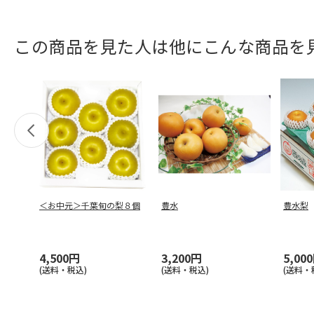
この商品を見た人は他にこんな商品を
＜お中元＞千葉旬の梨８個
豊水
豊水梨
4,500円
3,200円
5,00
(送料・税込)
(送料・税込)
(送料・