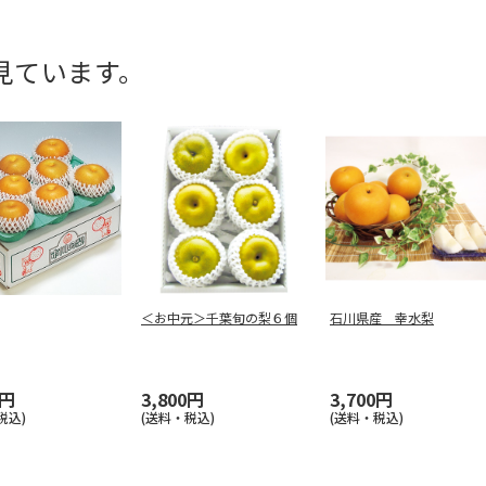
見ています。
＜お中元＞千葉旬の梨６個
石川県産 幸水梨
0円
3,800円
3,700円
税込)
(送料・税込)
(送料・税込)