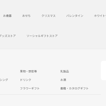
お歳暮
おせち
クリスマス
バレンタイン
ホワイト
グッズストア
ソーシャルギフトストア
果物・野菜等
乳製品
シング
ドリンク
お酒
フラワーギフト
書籍・カタログギフト