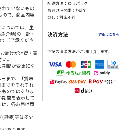
配送方法
ゆうパック
されていないもの
お届け時間帯
指定可
んので、商品内容
のし
対応不可
用 ３
福島県産ふぞろい
訳あり黄桃
シャインマスカッ
けについては、生
桃 川中島白桃
ト Ａ
活魚介類)の一部・
決済方法
詳細はこちら
のでご了承くださ
）
3,400円
3,200円
3,980円
下記の決済方法がご利用頂けます。
、お届けが消費・賞
(送料・税込)
(送料・税込)
(送料・税込)
さい。
け期間が変更にな
る日まで、「賞味
日までをそれぞれ
るものではありま
い期間を表示して
ては、各お届け商
(包装)等は多少
合があります。