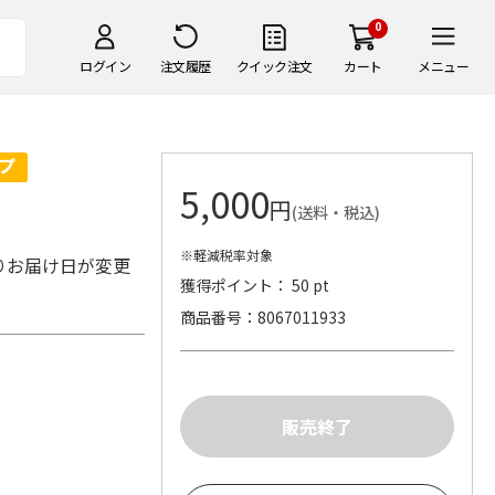
0
ログイン
注文履歴
クイック注文
カート
メニュー
5,000
円
(送料・税込)
※軽減税率対象
りお届け日が変更
獲得ポイント： 50 pt
商品番号
8067011933