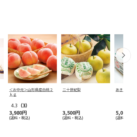
＜お中元＞山形県産白桃２
二十世紀梨
あきづき梨
ｋｇ
4.3
（3）
3,980円
3,500円
5,000円
(送料・税込)
(送料・税込)
(送料・税込)