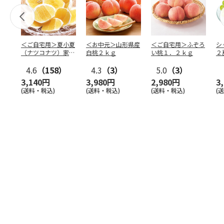
＜ご自宅用＞夏小夏
＜お中元＞山形県産
＜ご自宅用＞ふぞろ
シ
（ナツコナツ）家庭
白桃２ｋｇ
い桃１．２ｋｇ
２
用３ｋｇ
4.6
（158）
4.3
（3）
5.0
（3）
3,140円
3,980円
2,980円
3
(送料・税込)
(送料・税込)
(送料・税込)
(