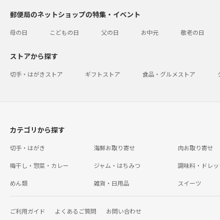
郵便局のネットショップの特集・イベント
母の日
こどもの日
父の日
お中元
敬老の日
ストアから探す
切手・はがきストア
ギフトストア
食品・グルメストア
カテゴリから探す
切手・はがき
海鮮お取り寄せ
肉お取り寄せ
梅干し・惣菜・カレー
ジャム・はちみつ
調味料・ドレッ
めん類
雑貨・日用品
スイーツ
ご利用ガイド
よくあるご質問
お問い合わせ